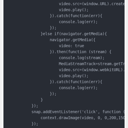
                       video.src=(window.URL).createOb
                       video.play();

                   }).catch(function(err){

                       console.log(err);

                   });

               }else if(navigator.getMedia){

                   navigator.getMedia({

                       video: true

                   }).then(function (stream) {

                       console.log(stream);

                       MediaStreamTrack=stream.getTrac
                       video.src=(window.webkitURL).c
                       video.play();

                   }).catch(function(err){

                       console.log(err);

                   });

               }

           });

           snap.addEventListener('click', function () 
               context.drawImage(video, 0, 0,200,150);
           });
