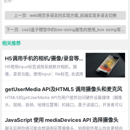
支持！
上一页:
web网页多语言的实现方案_前端实现多语言切换
下一页:
css3盒子模型中的box-sizing属性的使用_box sizing常用的3种属性
相关推荐
H5调用手机的相机/摄像/录音等功能 _input:file的capture属性说明
H5使用input标签调用系统默许相机，摄
像，录音功能。使用input：file标签, 去调用
系统默认相机，摄像，录音功能，其实是有
个capture属性，直接说明需要调用什么功
getUserMedia API及HTML5 调用摄像头和麦克风
能
HTML5的getUserMedia API为用户提供访问硬件设备媒体（摄像
头、视频、音频、地理位置等）的接口，基于该接口，开发者可以
在不依赖任何浏览器插件的条件下访问硬件媒体设备。
JavaScript 使用 mediaDevices API 选择摄像头
聊天应用你很可能会想调用前置摄像头，拍照软件那么你会更倾向