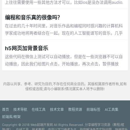
上往往需要使用一些其他方法才可以，比如ios是没办法调用audio.
play()事件直接调用，非得添加手动点击事件才可以。接下来就说
说我在项目里遇到的困难和解决办法
编程和音乐真的很像吗？
在过去的几十年时间里，对音乐作品和编程同时感兴趣的计算机科
学家成功地将两者结合在一起。现在的人工智能谱写的音乐，几乎
与由专业音乐人创建的没有区别。
h5网页加背景音乐
这些代码在微信上测试可以自动播放，但是在一些浏览器不可以自
动播放，因此我们给图片点击，开始播放，再次点击，暂停播放
内容以共享、参考、研究为目的,不存在任何商业目的。其版权属原作者所有,如有
侵权或违规,请与小编联系!情况属实本人将予以删除!
首页
技术导航
在线工具
技术文章
教程资源
前端标签
AI工具集
前端库/框架