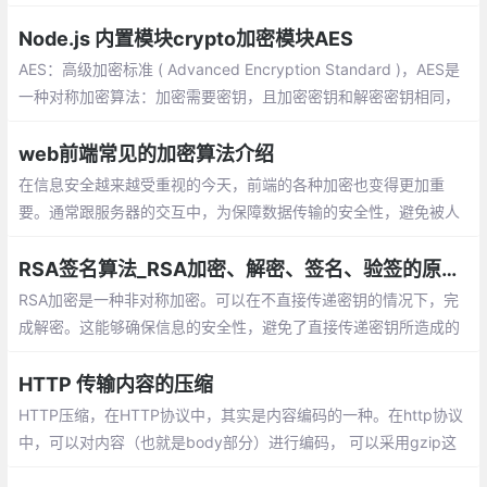
资了。尽管大名鼎鼎，但多数人都不太了解它们。
Node.js 内置模块crypto加密模块AES
AES：高级加密标准 ( Advanced Encryption Standard )，AES是
一种对称加密算法：加密需要密钥，且加密密钥和解密密钥相同，
下面是AES加密的Node实现：
web前端常见的加密算法介绍
在信息安全越来越受重视的今天，前端的各种加密也变得更加重
要。通常跟服务器的交互中，为保障数据传输的安全性，避免被人
抓包篡改数据，除了 https 的应用，还需要对传输数据进行加解
密。
RSA签名算法_RSA加密、解密、签名、验签的原理及方法
RSA加密是一种非对称加密。可以在不直接传递密钥的情况下，完
成解密。这能够确保信息的安全性，避免了直接传递密钥所造成的
被破解的风险。是由一对密钥来进行加解密的过程，分别称为公钥
和私钥。
HTTP 传输内容的压缩
HTTP压缩，在HTTP协议中，其实是内容编码的一种。在http协议
中，可以对内容（也就是body部分）进行编码， 可以采用gzip这
样的编码。 从而达到压缩的目的。 也可以使用其他的编码把内容搅