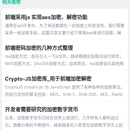
相关推荐
前端采用js 实现aes加密、解密功能
通常在api开发中，为了保证数据在一定程度上的安全性，我们需要
采用一些加密手段，这篇文章主要介绍下使用ase来进行加密、解
密。AES加密是一种对称加密算法，需要保证客户端和服务端使用
的相同秘钥，而且加密的padding和mode 需要两端相对应。
前端密码加密的几种方式整理
rsa加密方式：首先引入一下js文件，路径根据实际情况自行修改；
Md5加密方式；Sha256加密方式；总体而言，rsa加密会比其他两
种方式复杂，需要注意的是，rsa在初始化时一定要先赋给它一个公
钥。
Crypto-JS加密库_用于前端加密解密
CryptoJS (crypto.js) 为 JavaScript 提供了各种各样的加密算法。
目前已支持的算法包括：MD5，SHA-1，SHA-256，AES，Rabbi
t，MARC4，HMAC，HMAC-MD5
开发者需要研究的加密数字货币
近来，加密数字货币已经在世界上很流行，几乎所有人都听说过
它。随着价格的不断提升，越来越多的人愿意在加密数字货币上投