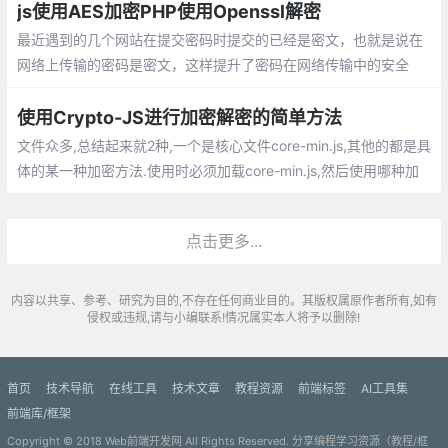
乱或加密
js使用AES加密PHP使用Openssl解密
最近遇到的几个网站在提交密码时提交的已经是密文，也就是说在
网络上传输的密码是密文，这样提升了密码在网络传输中的安全
性。前端的话Google之前出过一个crypto-js，为浏览器的js提供了
加解密方案。
使用Crypto-JS进行加密解密的简单方法
文件众多,总结起来就2种,一个是核心文件core-min.js,其他的都是具
体的某一种加密方法.使用时必须加载core-min.js,然后使用哪种加
密解密就加载哪个加密文件,看名字就知道是什么加密,
点击更多...
内容以共享、参考、研究为目的,不存在任何商业目的。其版权属原作者所有,如有
侵权或违规,请与小编联系!情况属实本人将予以删除!
首页
技术导航
在线工具
技术文章
教程资源
前端标签
AI工具集
前端库/框架