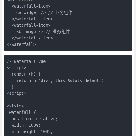
  <waterfall-item>

    <a-widget /> // 业务组件

  </waterfall-item>

  <waterfall-item>

    <b-image /> // 业务组件

  </waterfall-item>

</waterfall>
// Waterfall.vue

<script>

  render (h) {

    return h('div', this.$slots.default)

  }

<script>

<style>

.waterfall {

  position: relative;

  width: 100%;

  min-height: 100%;
