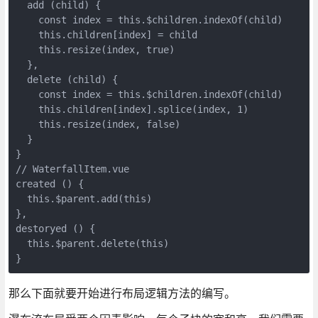
  add (child) {

    const index = this.$children.indexOf(child)

    this.children[index] = child

    this.resize(index, true)

  },

  delete (child) {

    const index = this.$children.indexOf(child)

    this.children[index].splice(index, 1)

    this.resize(index, false)

  }

}

// WaterfallItem.vue

created () {

  this.$parent.add(this)

},

destoryed () {

  this.$parent.delete(this)

}
那么下面就要开始进行布局逻辑方法的编写。