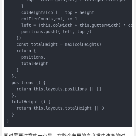
      }

      colHeights[col] = top + height

      colItemCounts[col] += 1

      left = (this.colWidth + this.gutterWidth) * col

      positions.push({ left, top })

    })

    const totalHeight = max(colHeights)

    return {

      positions,

      totalHeight

    }

  },

  positions () {

    return this.layouts.positions || []

  },

  totalHeight () {

    return this.layouts.totalHeight || 0

  }

}
同时需要注意的一点是，在整个布局的高度发生改变的时