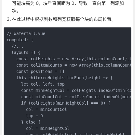
可能块高为 0，块垂直间距为 0，导致一直向第一列添加
块。
在此过程中根据列数和列宽获取每个块的布局位置。
// Waterfall.vue

computed: {

  //...

  layouts () {

    const colHeights = new Array(this.columnCount).fil
    const colItemCounts = new Array(this.columnCount).
    const positions = []

    this.childrenHeights.forEach(height => {

      let col, left, top

      const minHeightCol = colHeights.indexOf(min(colH
      const minCountCol = colItemCounts.indexOf(min(co
      if (colHeights[minHeightCol] === 0) {

        col = minCountCol

        top = 0

      } else {

        col = minHeightCol

        top = colHeights[col] + this.gutterHeight
