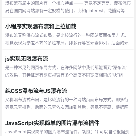
瀑布流布局中的图片有一个核心特点 —— 等宽不定等高，瀑布流布
局在国内网网站都有一定规模的使用，比如pinterest、花瓣网等
等。那么接下来就基于这个特点开始瀑布流探索之旅。
小程序实现瀑布流和上拉加载
瀑布流又称瀑布流式布局，是比较流行的一种网站页面布局方式。
视觉表现为参差不齐的多栏布局，即多行等宽元素排列，后面的元
素依次添加到其后，等宽不等高。基本思路就是利用wx:if和数组的
下标对2取余来判断是排在左列还是排在右列
js实现无限瀑布流
是一种常见的网页布局方式，在许多网站中我们都能看到“瀑布流”
的效果，其特征是有网页视窗有多个高度不同宽度相同的“块”组
成。因其样式酷似飞流直下的瀑布，故将这种布局方式称为瀑布
流。
纯CSS瀑布流与JS瀑布流
又称瀑布流式布局，是比较流行的一种网站页面布局方式。即多行
等宽元素排列，后面的元素依次添加到其后，等宽不等高，根据图
片原比例缩放直至宽度达到我们的要求，依次按照规则放入指定位
置。
JavaScript实现简单的图片瀑布流插件
JavaScript实现简单的图片瀑布流插件，功能：1).可以自动根据浏