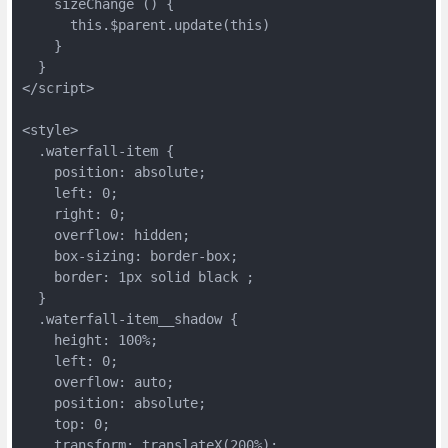
    sizeChange () {

      this.$parent.update(this)

    }

  }

</script>

<style>

  .waterfall-item {

    position: absolute;

    left: 0;

    right: 0;

    overflow: hidden;

    box-sizing: border-box;

    border: 1px solid black ;

  }

  .waterfall-item__shadow {

    height: 100%;

    left: 0;

    overflow: auto;

    position: absolute;

    top: 0;

    transform: translateX(200%);
