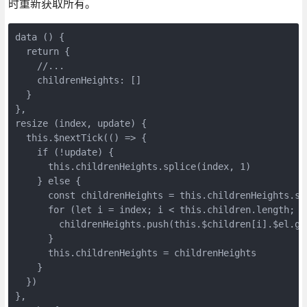
时重新获取所有。
data () {

  return {

    //...

    childrenHeights: []

  }

},

resize (index, update) {

  this.$nextTick(() => {

    if (!update) {

      this.childrenHeights.splice(index, 1)

    } else {

      const childrenHeights = this.childrenHeights.sli
      for (let i = index; i < this.children.length; i+
        childrenHeights.push(this.$children[i].$el.ge
      }

      this.childrenHeights = childrenHeights

    }

  })

},
