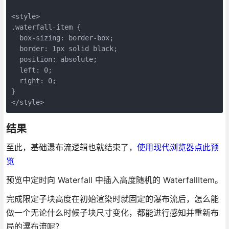
<style>

.waterfall-item {

  box-sizing: border-box;

  border: 1px solid black;

  position: absolute;

  left: 0;

  right: 0;

}

</style>
结果
至此，基础瀑布流逻辑也就结束了，
使用现代浏览器点此预
览
预览中定时向 Waterfall 中插入高度随机的 WaterfallItem。
完成限定子块高度在初始渲染时就固定的瀑布流后，怎么能
做一个无论什么时候子块尺寸变化，都能进行感知并重新布
局的瀑布流呢？