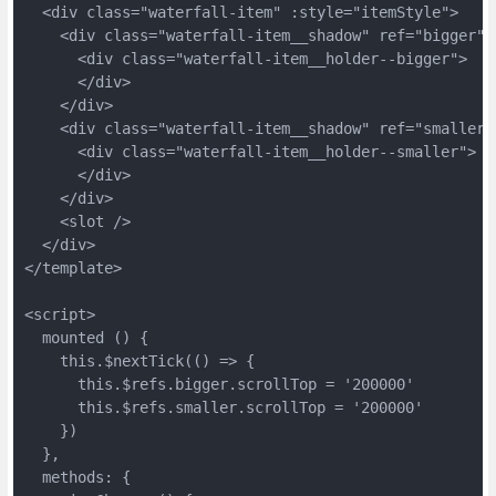
  <div class="waterfall-item" :style="itemStyle">

    <div class="waterfall-item__shadow" ref="bigger" @
      <div class="waterfall-item__holder--bigger">

      </div>

    </div>

    <div class="waterfall-item__shadow" ref="smaller"
      <div class="waterfall-item__holder--smaller">

      </div>

    </div>

    <slot />

  </div>

</template>

<script>

  mounted () {

    this.$nextTick(() => {

      this.$refs.bigger.scrollTop = '200000'

      this.$refs.smaller.scrollTop = '200000'

    })

  },

  methods: {
