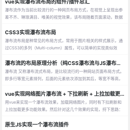
vue实现瀑布流布局的组件/插件总汇
瀑布流作为当前比较流行的一种网页布局方式，在视觉上呈现出参
差不齐、琳琅满目、唯美的视觉效果，该布局随着页面滚动，数据
不断加载并附加至当前页面的尾部。这篇文章主要介绍关于vue框
架中常使用的瀑布流组件
CSS3实现瀑布流布局
瀑布流布局是种常见的布局方式，常用于图片相关的样式展示，通
过CSS3的多列（Multi-column）属性，可以简单的实现类似效
果。设置外部容器多列列数（column-count）和列间距（column-
gap）
瀑布流的布局原理分析（纯CSS瀑布流与JS瀑布流）
瀑布流 又称瀑布流式布局，是比较流行的一种网站页面布局方式。
即多行等宽元素排列，后面的元素依次添加到其后，等宽不等高，
根据图片原比例缩放直至宽度达到我们的要求，依次按照规则放入
指定位置。
vue实现网络图片瀑布流 + 下拉刷新 + 上拉加载更多
用vue来实现一个瀑布流效果，加载网络图片，同时有下拉刷新和
上拉加载更多功能效果。然后针对这几个效果的实现，捋下思路：
根据加载数据的顺序，依次追加标签展示效果；
原生JS实现一个瀑布流插件