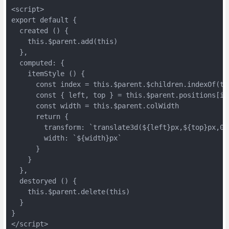
<script>

export default {

  created () {

    this.$parent.add(this)

  },

  computed: {

    itemStyle () {

      const index = this.$parent.$children.indexOf(thi
      const { left, top } = this.$parent.positions[ind
      const width = this.$parent.colWidth

      return {

        transform: `translate3d(${left}px,${top}px,0)`
        width: `${width}px`

      }

    }

  },

  destoryed () {

    this.$parent.delete(this)

  }

}

</script>
