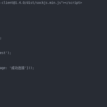
-client@1.4.0/dist/sockjs.min.js"></script>



st');

ssage: '成功连接'}));
