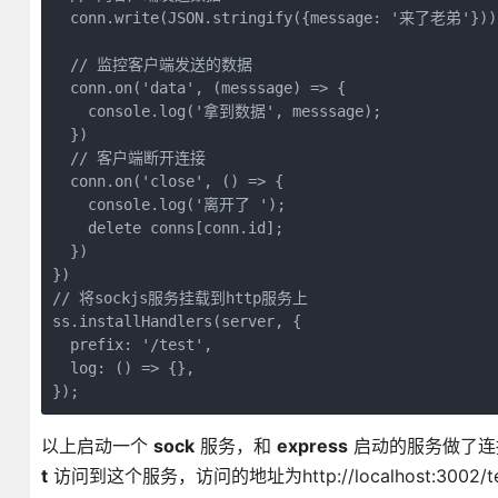
  conn.write(JSON.stringify({message: '来了老弟'}));
  // 监控客户端发送的数据

  conn.on('data', (messsage) => {

    console.log('拿到数据', messsage);

  })

  // 客户端断开连接

  conn.on('close', () => {

    console.log('离开了 ');

    delete conns[conn.id];

  })

})

// 将sockjs服务挂载到http服务上

ss.installHandlers(server, {

  prefix: '/test',

  log: () => {},

});
以上启动一个
sock
服务，和
express
启动的服务做了连
t
访问到这个服务，访问的地址为http://localhost:3002/t