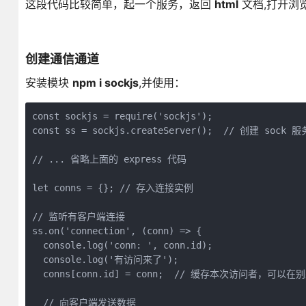
这段代码比较简单，起一个服务，返回
html
文档,打开浏览器，
创建通信通道
安装模块
npm i sockjs
,并使用：
const sockjs = require('sockjs');

const ss = sockjs.createServer();  // 创建 sock 服务
// ... 省略上面的 express 代码

let conns = {}; // 存入连接实例

// 监听有客户端连接

ss.on('connection', (conn) => {

  console.log('conn: ', conn.id);

  console.log('有访问来了');

  conns[conn.id] = conn;  // 缓存本次访问者，可以
  // 向客户端发送数据
