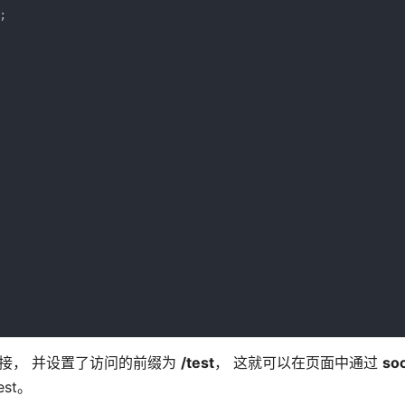


接， 并设置了访问的前缀为
/test
， 这就可以在页面中通过
soc
est。