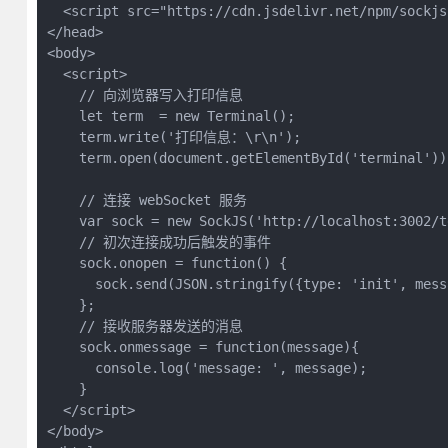
  <script src="https://cdn.jsdelivr.net/npm/sockjs
</head>

<body>

  <script>

    // 向浏览器写入打印信息

    let term  = new Terminal();

    term.write('打印信息：\r\n');

    term.open(document.getElementById('terminal'));
    // 连接 webSocket 服务

    var sock = new SockJS('http://localhost:3002/te
    // 初次连接成功后触发的事件

    sock.onopen = function() {

      sock.send(JSON.stringify({type: 'init', me
    };

    // 接收服务器发送的消息

    sock.onmessage = function(message){

      console.log('message: ', message);

    }

  </script>

</body>
