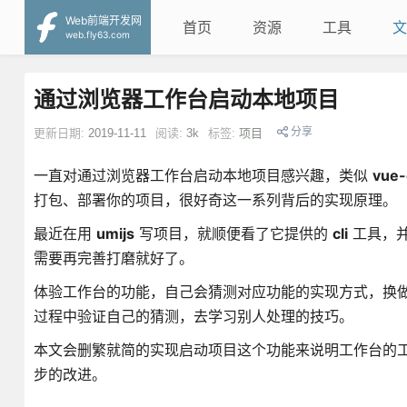
Web前端开发网
首页
资源
工具
文
web.fly63.com
通过浏览器工作台启动本地项目
分享
更新日期:
2019-11-11
阅读:
3k
标签:
项目
一直对通过浏览器工作台启动本地项目感兴趣，类似
vue-
打包、部署你的项目，很好奇这一系列背后的实现原理。
最近在用
umijs
写项目，就顺便看了它提供的
cli
工具，并
需要再完善打磨就好了。
体验工作台的功能，自己会猜测对应功能的实现方式，换
过程中验证自己的猜测，去学习别人处理的技巧。
本文会删繁就简的实现启动项目这个功能来说明工作台的
步的改进。