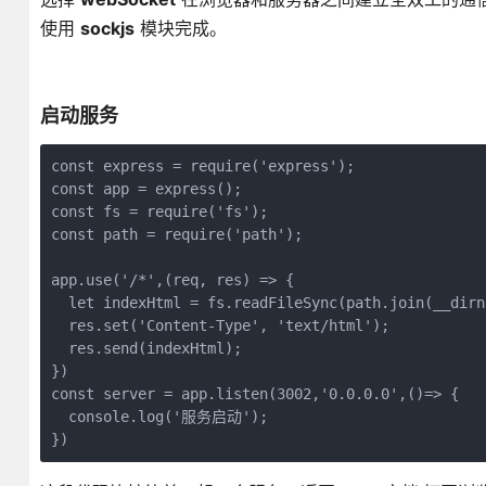
使用
sockjs
模块完成。
启动服务
const express = require('express');

const app = express();

const fs = require('fs');

const path = require('path');

app.use('/*',(req, res) => {

  let indexHtml = fs.readFileSync(path.join(__dirn
  res.set('Content-Type', 'text/html');

  res.send(indexHtml);

})

const server = app.listen(3002,'0.0.0.0',()=> {

  console.log('服务启动');

})