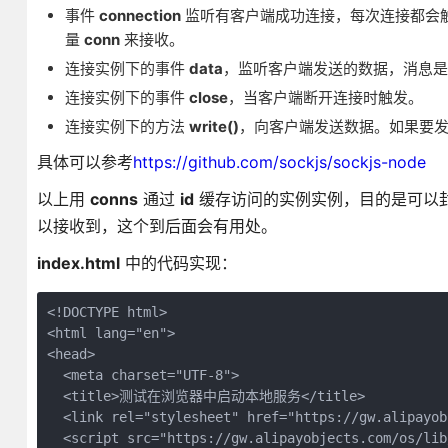
事件
connection
监听有客户端成功连接，每次连接都会触发回调
量
conn
来接收。
连接实例下的事件
data
，监听客户端发送的数据，消息是u
连接实例下的事件
close
，当客户端断开连接时触发。
连接实例下的方法
write()
，向客户端发送数据。如果要
具体可以参考
https://github.com/sockjs/sockjs-node
以上用
conns
通过
id
缓存访问的实例实例，目的是可以
以接收到，这个到后面会有用处。
index.html
中的代码实现：
<!DOCTYPE html>

<html lang="en">

<head>

  <meta charset="UTF-8">

  <title>测试在浏览器中启动本地服务</title>

  <link rel="stylesheet" href="https://gw.alipayob
  <script src="https://gw.alipayobjects.com/os/lib