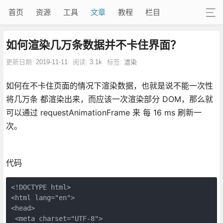
首页
资源
工具
文章
教程
栏目
如何渲染几万条数据并不卡住界面？
更新日期:
2019-11-11
阅读:
3.1k
标签:
渲染
如何在不卡住页面的情况下渲染数据，也就是说不能一次性
将几万条 都渲染出来，而应该一次渲染部分 DOM，那么就
可以通过 requestAnimationFrame 来 每 16 ms 刷新一
次。
代码
<!DOCTYPE html>

<html lang="en">

<head>

 <meta charset="UTF-8">
