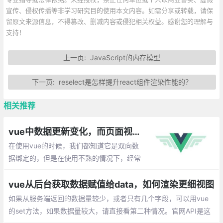
宣传、侵权传播等非学习研究目的使用本文内容。如需分享或转载，请保
留原文来源信息，不得篡改、删减内容或侵犯相关权益。感谢您的理解与
支持！
上一页:
JavaScript的内存模型
下一页:
reselect是怎样提升react组件渲染性能的？
相关推荐
vue中数据更新变化，而页面视图未渲染的解决方案
在使用vue的时候，我们都知道它是双向数
据绑定的，但是在使用不熟的情况下，经常
会遇到：data中的数据变化了，但是并没有
触发页面渲染。下面就整理一些出现这种情
vue从后台获取数据赋值给data，如何渲染更细视图
况的场景以及解决办法。
如果从服务端返回的数据量较少，或者只有几个字段，可以用vue
的set方法，如果数据量较大，请直接看第二种情况。官网API是这