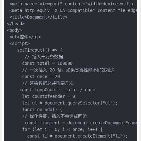
 <meta name="viewport" content="width=device-width, in
 <meta http-equiv="X-UA-Compatible" content="ie=edge">
 <title>Document</title>

</head>

<body>

 <ul>控件</ul>

 <script>

    setTimeout(() => {

       // 插入十万条数据

      const total = 100000

      // 一次插入 20 条，如果觉得性能不好就减少

      const once = 20

      // 渲染数据总共需要几次

     const loopCount = total / once

      let countOfRender = 0

      let ul = document.querySelector("ul");

      function add() {

      // 优化性能，插入不会造成回流

       const fragment = document.createDocumentFragmen
      for (let i = 0; i < once; i++) {

        const li = document.createElement("li");
