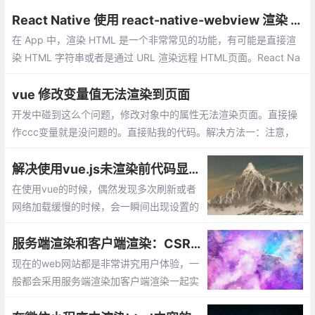
样介绍的：Vue.set(target,key,value)
React Native 使用 react-native-webview 渲染 HTML
在 App 中，渲染 HTML 是一个非常常见的功能，有可能是直接渲
染 HTML 字符串或者是通过 URL 渲染远程 HTML页面。React Na
tive 提供了一个 WebView 组件以供我们实现 HTML 的渲染。
vue 修改变量值无法渲染到页面
开发中碰到这么个问题，修改对象中的属性无法渲染页面。直接操
作ccc变量就是没问题的。直接贴我的代码。解决方法一：注意，
第二个参数是字符串类型，切记。
解决使用vue.js未渲染前代码显示问题
在使用vue的时候，偶然发现多次刷新或者
网络加载缓慢的时候，会一瞬间出现设置的
模板的情况。实在很影响美观，可以使用vu
e现成的指令来解决这个问题：v-cloak
服务端渲染和客户端渲染：CSR和SSR
现在的web网站都是非常讲究用户体验，一
般都会采用服务端渲染加客户端渲染一起实
现功能。服务端渲染有利于搜索引擎优化