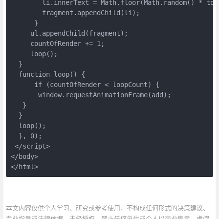
        li.innerText = Math.floor(Math.random() * tota
        fragment.appendChild(li);

      }

     ul.appendChild(fragment);

     countOfRender += 1;

     loop();

  }

  function loop() {

      if (countOfRender < loopCount) {

       window.requestAnimationFrame(add);

   }

  }

  loop();

  }, 0);

 </script>

</body>

</html>
本文内容仅供个人学习、研究或参考使用，不构成任何形式的决策建议、
专业指导或法律依据。未经授权，禁止任何单位或个人以商业售卖、虚假