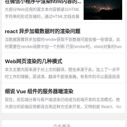
（SEO），利于被网页爬虫抓取数据，多见
在微信小程序中渲染html内容的实现
于电商网站商品信息获取等。客户端渲染不
大部分Web应用的富文本内容都是以HTML
利于搜索引擎优化
字符串的形式存储的，通过HTML文档去展
示HTML内容自然没有问题。但是，在微信
小程序（下文简称为「小程序」）中，应当
react 异步加载数据时的渲染问题
如何渲染这部分内容呢？
当数据需要异步加载时render获取不到数据可能会报一些错误，此
时需要在render函数中加一个判断.行到render时，state对象的hav
eData为false， 所以此时页面展示 loading，当异步获取数据成功
时
Web网页渲染的几种模式
本文主要内容来源于对上文的翻译，图也来源于此，加上了一点平
时工作的理解，英语渣、翻译不是很准确，有条件的可以直接阅读
上文链接。本文主要是自己在阅读时做的笔记，供自己以后查看。
细说 Vue 组件的服务器端渲染
现在，前后端分离与客户端渲染已经成为前端开发的主流模式，绝
大部分的前端应用都适合用这种方式来开发，又特别是 React、Vu
e 等组件技术的发展，更是使这种方式深入人心。
点击更多...