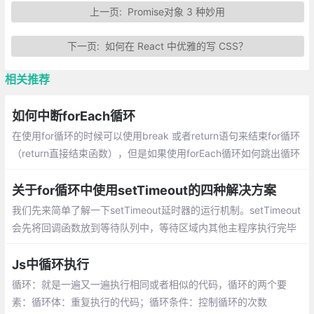
上一页:
Promise对象 3 种妙用
下一页:
如何在 React 中优雅的写 CSS？
相关推荐
如何中断forEach循环
在使用for循环的时候可以使用break 或者return语句来结束for循环
（return直接结束函数），但是如果使用forEach循环如何跳出循环
呢？首先尝试一使用return语句----木有效果
关于for循环中使用setTimeout的四种解决方案
我们先来简单了解一下setTimeout延时器的运行机制。setTimeout
会先将回调函数放到等待队列中，等待区域内其他主程序执行完毕
后，按时间顺序先进先出执行回调函数。本质上是作用域的问题
Js中循环执行
循环：就是一遍又一遍执行相同或者相似的代码，循环的两个要
素：循环体：重复执行的代码；循环条件：控制循环的次数