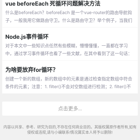
vue beforeEach 死循环问题解决方法
什么是beforeEach？beforeEach 是一个vue-router的路由导航钩
子，一般我用它做路由守卫。什么是路由守卫？举个例子，当我们
没有登录的时候，跳转到登录页面。如果登录了，则正常跳转。
Node.js事件循环
对于本文中一些知识点任然有些模糊，懵懵懂懂，一直都在学习
中，通过学习事件循环也看了一些文献，在其中看到了这一句话：
除了你的代码，一切都是同步的，我觉得很有道理，对于理解事件
循环很有帮助。
为啥要放弃for循环？
创建一个新的数组，新的数组中的元素是通过检查指定数组中符合
条件的元素；注意：1. filter()不会对空数组进行检测；2. filter()不
会改变源是数组；
点击更多...
内容以共享、参考、研究为目的,不存在任何商业目的。其版权属原作者所有,如有
侵权或违规,请与小编联系!情况属实本人将予以删除!