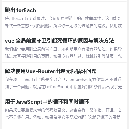
跳出 forEach
使用for...in遍历对象时，会遍历原型链上的可枚举属性，这可能会
导致一些意想不到的问题。所以你一定收到过这样的建议，使用数
组的forEach来代替for...in循环。本文给大家总结了5种在forEach
中跳出循环的变通之法
vue 全局前置守卫引起死循环的原因与解决方法
我们经常会用到全局前置守卫，如判断用户有没有登陆过，如果登
陆过就直接跳到目的页面，如果没有登陆过，就跳转到登陆页。先
看官网对全局前置守卫的介绍
解决使用Vue-Router出现无限循环问题
我在项目里面用到了的是全局守卫，beforeEach,方便管理 不过遇
到了一个问题，就是在beforeEach()中设置好判断条件后出现了无
限循环的问题 当时的代码如下：
用于JavaScript中的循环和同时循环
如果您需要重复大量的代码数百次，这会变得非常笨拙。而且，它
也不是很有用。例如，如果希望它重复X次呢？这就是循环的用武
之地。次数通常由变量决定，但也可以由实际数字决定。