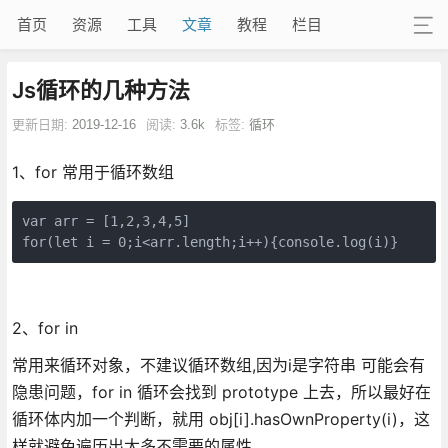
首页
资源
工具
文章
教程
栏目
Js循环的几种方法
更新日期:
2019-12-16
阅读:
3.6k
标签:
循环
1、for 常用于循环数组
var arr = [1,2,3,4,5]

for(let i = 0;i<arr.length;i++){console.log(i)}
2、for in
常用来循环对象，不建议循环数组,因为i是字符串 可能会有
隐患问题，for in 循环会找到 prototype 上去，所以最好在
循环体内加一个判断，就用 obj[i].hasOwnProperty(i)，这
样就避免遍历出太多不需要的属性