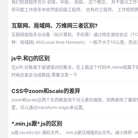
我们知道程序员分 初级，中级， 高级， 这个概念， 并不是以工
师可能工作很多年依然是初级工程师， 也有的工程师， 工作短短
互联网、局域网、万维网三者区别?
互联网是指多台设备（如计算机、手机等）通过特定通信协议（TCP/IP、I
种：局域网LAN(Local Area Network)：一般不大于10公里
js中.和[]的区别
在js中,对象属于是键值对的集合，在上面这个代码中,name就属于是ke
时候总是会当成数组,需要注意一下
CSS中zoom和scale的差异
zoom和scale这两个东西都是用于对元素的缩放，但两者除了兼
置，可以通过transform-origin来设置。
*.min.js跟*.js的区别
js是JavaScript 源码文件， .min.js是压缩版的js文件。