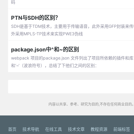
码
PTN与SDH的区别？
SDH是基于TDM技术，主要用于传输语音，此外采用GFP封装来传
外采用MPLS-TP技术来实现PWE3伪线
package.json中^和~的区别
webpack 项目的package.json 文件列出了项目所依赖
和‘~‘（波浪符号），总结了下他们之间的区别：
内容以共享、参考、研究为目的,不存在任何商业目的。
首页
技术导航
在线工具
技术文章
教程资源
前端标签