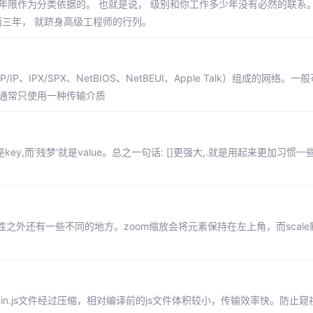
作年限作为分类依据的。 也就是说， 级别和你工作多少年没有必然的联系
两三年， 就跻身高级工程师的行列。
PX/SPX、NetBIOS、NetBEUI、Apple Talk）组成的网络。
，而且通常只使用一种传输介质
y,而‘残梦‘就是value。总之一句话: []更强大,.就是用起来更加习惯一些
容性之外还有一些不同的地方。zoom缩放会将元素保持在左上角，而scal
减小体积 .min.js文件经过压缩，相对编译前的js文件体积较小，传输效率快。防