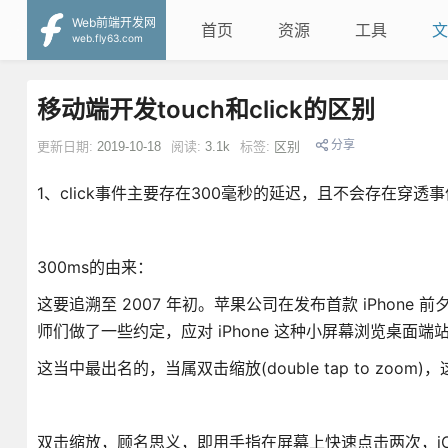
Web前端开发网
首页
资源
工具
文
web.fly63.com
移动端开发touch和click的区别
分享
更新日期:
2019-10-18
阅读:
3.1k
标签:
区别
1、click事件主要存在300毫秒的延迟，且不会存在穿透事
300ms的由来：
这要追溯至 2007 年初。苹果公司在发布首款 iPho
师们做了一些约定，应对 iPhone 这种小屏幕浏览桌面端
这当中最出名的，当属双击缩放(double tap to zoo
双击缩放，顾名思义，即用手指在屏幕上快速点击两次，iOS 自