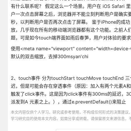
有什么联系呢？ 假定这么一个场景。用户在 iOS Saf
户一次点击屏幕之后，浏览器并不能立刻判断用户是确实要打开这
秒，以判断用户是否再次点击了屏幕。 鉴于iPhone的成功，
放，几乎现在所有的移动端浏览器都有这个功能。之前人们刚
题，可是如今touch端界面如雨后春笋，用户对体验的要
使用<meta name="viewport" content="width=device-w
默认的双击缩放，去掉300msyan'chi
2、touch事件 分为touchStart touchMove touchEn
迟，但是可能会存在穿透事件（原因：加入有两个元素A和B
触发了click事件。这是因为click事件有300ms的延迟
派发到A 元素之上。），通过e.preventDefault()来阻止
本文内容仅供个人学习、研究或参考使用，不构成任何形式的决策建议
学习研究目的使用本文内容。如需分享或转载，请保留原文来源信息，