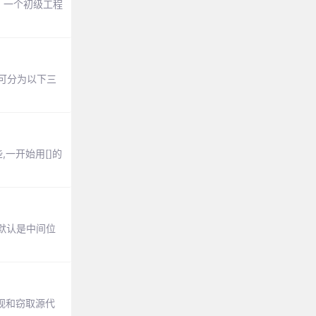
。一个初级工程
一般可分为以下三
,一开始用[]的
e默认是中间位
止窥视和窃取源代