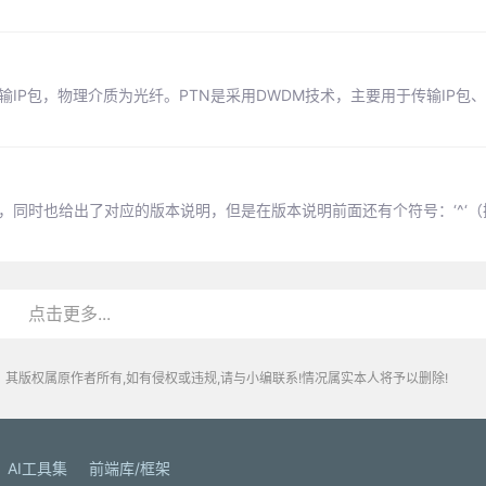
输IP包，物理介质为光纤。PTN是采用DWDM技术，主要用于传输IP包
的插件和库，同时也给出了对应的版本说明，但是在版本说明前面还有个符号：‘^‘
点击更多...
其版权属原作者所有,如有侵权或违规,请与小编联系!情况属实本人将予以删除!
AI工具集
前端库/框架