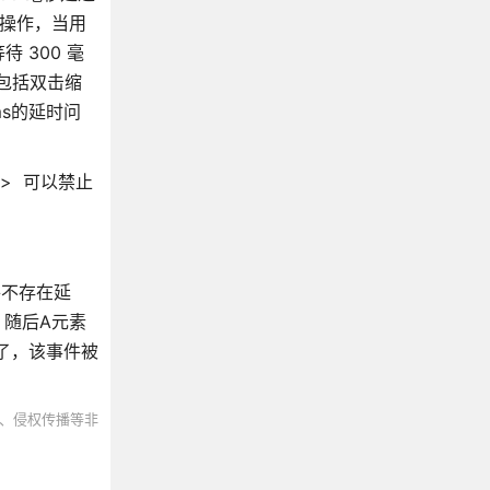
的操作，当用
 300 毫
，包括双击缩
s的延时问
o" /> 可以禁止
h事件不存在延
，随后A元素
藏了，该事件被
、侵权传播等非