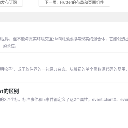
和发布订阅
下一页:
Flutter的布局和页面组件
的世界，但不能与真实环境交互; MR则是虚拟与现实的混合体，它能创造
R）的术语。
发明轮子”，成了软件界的一句经典名言。从最初的单个函数源代码的复用
fset的区别
的X,Y坐标。标准事件和IE事件都定义了这2个属性，event.clientX、event.