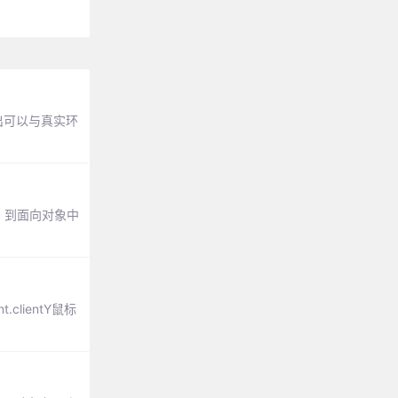
出可以与真实环
，到面向对象中
clientY鼠标