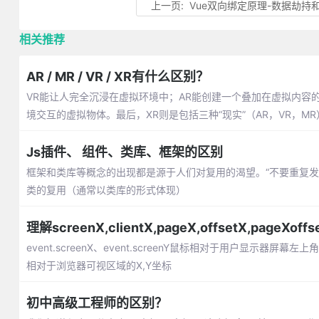
上一页:
Vue双向绑定原理-数据劫持
相关推荐
AR / MR / VR / XR有什么区别？
VR能让人完全沉浸在虚拟环境中；AR能创建一个叠加在虚拟内容
境交互的虚拟物体。最后，XR则是包括三种“现实”（AR，VR，M
Js插件、 组件、类库、框架的区别
框架和类库等概念的出现都是源于人们对复用的渴望。“不要重复
类的复用（通常以类库的形式体现）
理解screenX,clientX,pageX,offsetX,pageXof
event.screenX、event.screenY鼠标相对于用户显示器屏幕左上角
相对于浏览器可视区域的X,Y坐标
初中高级工程师的区别？