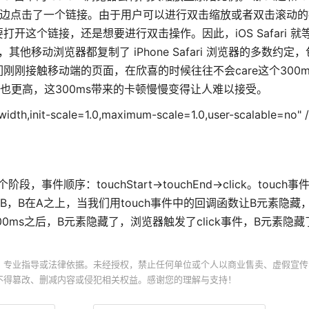
ari 里边点击了一个链接。由于用户可以进行双击缩放或者双击滚动
个链接，还是想要进行双击操作。因此，iOS Safari 就等待
其他移动浏览器都复制了 iPhone Safari 浏览器的多数约定
刚接触移动端的页面，在欣喜的时候往往不会care这个300m
求也更高，这300ms带来的卡顿慢慢变得让人难以接受。
idth,init-scale=1.0,maximum-scale=1.0,user-scalable=n
d 三个阶段，事件顺序：touchStart->touchEnd->click。touc
，B在A之上，当我们用touch事件中的回调函数让B元素隐藏
，300ms之后，B元素隐藏了，浏览器触发了click事件，B元素隐
、专业指导或法律依据。未经授权，禁止任何单位或个人以商业售卖、虚假宣传
不得篡改、删减内容或侵犯相关权益。感谢您的理解与支持！