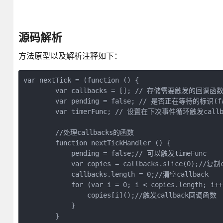
源码解析
方法原型以及解析注释如下：
var nextTick = (function () {

        var callbacks = []; // 存储需要触发的回调函数
        var pending = false; // 是否正在等待
        var timerFunc; // 设置在下次事件循环触发call
        //处理callbacks的函数

        function nextTickHandler () {

            pending = false;// 可以触发timeFunc

            var copies = callbacks.slice(0);//复制c
            callbacks.length = 0;//清空callback

            for (var i = 0; i < copies.length; i++)
                copies[i]();//触发callback回调函数

            }

        }
