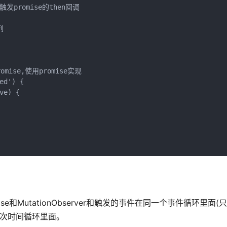
//触发promise的then回调



ise,使用promise实现

d') {

e) {

和MutationObserver和触发的事件在同一个事件循环里面(
在下次时间循环里面。