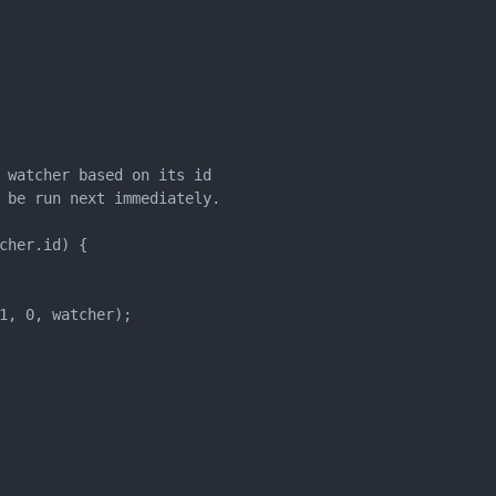
 watcher based on its id

 be run next immediately.

her.id) {

1, 0, watcher);
