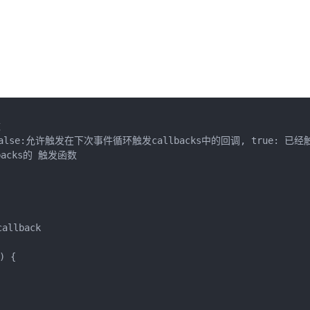


的标识(false:允许触发在下次事件循环触发callbacks中的回调, true:
backs的 触发函数

allback

 {
