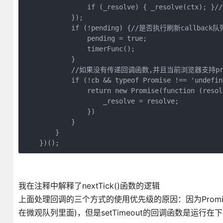
                if (_resolve) { _resolve(ctx); }
            });

            if (!pending) {//是否执行刷新callback队列
                pending = true;

                timerFunc();

            }

            //如果没有传递回调函数,并且当前浏览器支持prom
            if (!cb && typeof Promise !== 'undefine
                return new Promise(function (resolv
                    _resolve = resolve;

                })

            }

        }

    })();
我在注释中解释了nextTick()函数的逻辑
上面处理回调的三个方式的使用优先级的原因：因为Promise
在微观队列里面)，但是setTimeout的回调函数是运行