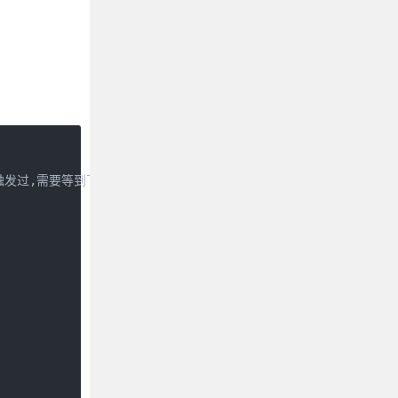
 已经触发过,需要等到下次事件循环)
