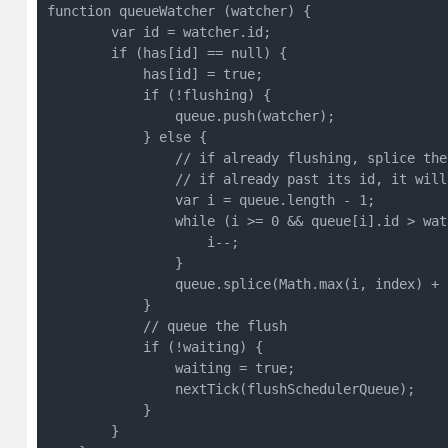
function queueWatcher (watcher) {

        var id = watcher.id;

        if (has[id] == null) {

            has[id] = true;

            if (!flushing) {

                queue.push(watcher);

            } else {

                // if already flushing, splice the
                // if already past its id, it will
                var i = queue.length - 1;

                while (i >= 0 && queue[i].id > watc
                    i--;

                }

                queue.splice(Math.max(i, index) + 
            }

            // queue the flush

            if (!waiting) {

                waiting = true;

                nextTick(flushSchedulerQueue);

            }

        }
