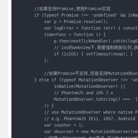
        //如果支持Promise,使用Promise实现

        if (typeof Promise !== 'undefined' && isNa
            var p = Promise.resolve();

            var logError = function (err) { consol
            timerFunc = function () {

                p.then(nextTickHandler).catch(logEr
                // ios的webview下,需要强制刷新队
                if (isIOS) { setTimeout(noop); }

            };

            //如果Promise不支持,但是支持Mutation
        } else if (typeof MutationObserver !== 'un
                isNative(MutationObserver) ||

                // PhantomJS and iOS 7.x

                MutationObserver.toString() === '[
            )) {

            // use MutationObserver where native P
            // e.g. PhantomJS IE11, iOS7, Android 4
            var counter = 1;

            var observer = new MutationObserver(ne