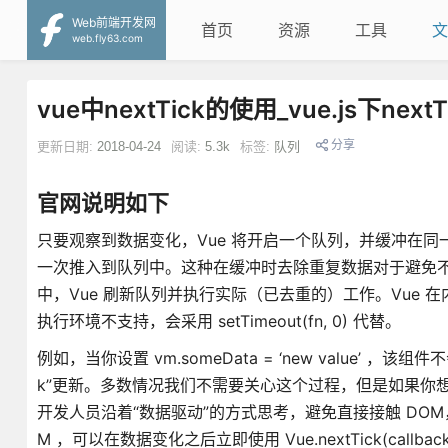
Web前端开发网
首页
资源
工具
文
web.fly63.com
vue中nextTick的使用_vue.js下ne
分享
更新日期:
2018-04-24
阅读:
5.3k
标签:
队列
官网说明如下
只要观察到数据变化，Vue 将开启一个队列，并缓冲在同一
一次推入到队列中。这种在缓冲时去除重复数据对于避免不必要
中，Vue 刷新队列并执行实际（已去重的）工作。Vue 在内部尝试对
执行环境不支持，会采用 setTimeout(fn, 0) 代替。
例如，当你设置 vm.someData = ‘new value
k”更新。多数情况我们不需要关心这个过程，但是如果你想在 
开发人员沿着“数据驱动”的方式思考，避免直接接触 DOM
M ，可以在数据变化之后立即使用 Vue.nextTick(cal