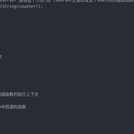
ionObserver 监视这个节点;而 timeFunc正是改变这个dom节点的触发函数

(String(counter));



2:回调函数的执行上下文

hen中回调的函数
