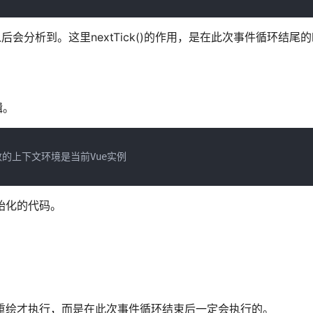
后会分析到。这里nextTick()的作用，是在此次事件循环结尾的
辑。
回调函数的上下文环境是当前Vue实例

块初始化的代码。
在页面重绘才执行，而是在此次事件循环结束后一定会执行的。