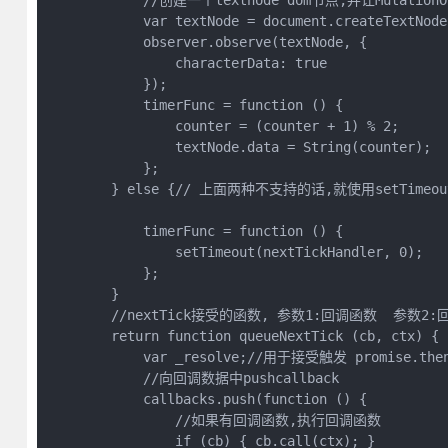
            //创建一个textnode dom节点,并让Mutat
            var textNode = document.createTextNode
            observer.observe(textNode, {

                characterData: true

            });

            timerFunc = function () {

                counter = (counter + 1) % 2;

                textNode.data = String(counter);

            };

        } else {// 上面两种不支持的话,就使用setTimeout
            timerFunc = function () {

                setTimeout(nextTickHandler, 0);

            };

        }

        //nextTick接受的函数, 参数1:回调函数  参数
        return function queueNextTick (cb, ctx) {

            var _resolve;//用于接受触发 promise.t
            //向回调数据中pushcallback

            callbacks.push(function () {

                //如果有回调函数,执行回调函数

                if (cb) { cb.call(ctx); }
