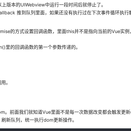
9.3.3以上版本的UIWebview中运行一段时间后就停止了。
back 推到队列里面，如果还没有执行过在下次事件循环执行触发c
romise的方式设置回调函数，里面this并不是指向当前的Vue实
hen()里的回调函数的第一个参数传递的。
调用。
新dom。前面我们就知道Vue里面不是每一次数据改变都会触发更新
刷新队列，统一执行dom更新操作。