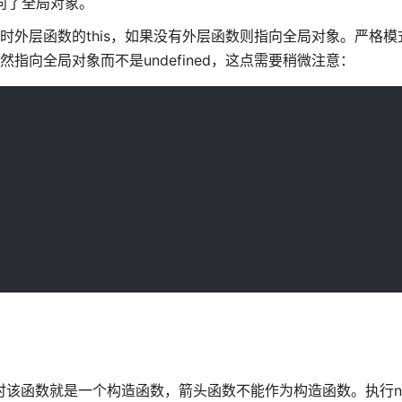
指向了全局对象。
此时外层函数的this，如果没有外层函数则指向全局对象。严格
指向全局对象而不是undefined，这点需要稍微注意：
此时该函数就是一个构造函数，箭头函数不能作为构造函数。执行n