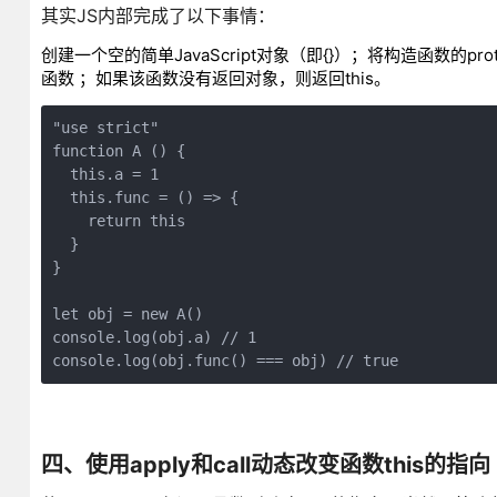
其实JS内部完成了以下事情：
创建一个空的简单JavaScript对象（即{}）；将构造函数的p
函数 ；如果该函数没有返回对象，则返回this。
"use strict"

function A () {

  this.a = 1

  this.func = () => {

    return this

  }

}

let obj = new A()

console.log(obj.a) // 1

console.log(obj.func() === obj) // true
四、使用apply和call动态改变函数this的指向