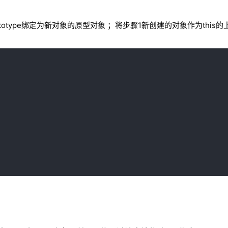
rototype绑定为新对象的原型对象 ；将步骤1新创建的对象作为this