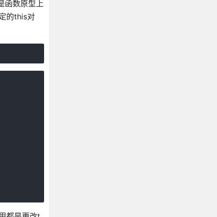
y是函数原型上
的this对
作用都是更改t