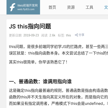
Web前端开发网
首页
资源
工具
文
web.fly63.com
JS this指向问题
分享
更新日期:
2019-09-23
阅读:
2.6k
标签:
this
this问题，是很多前端同学初学JS的拦路虎，甚至一些两
误区就是：this指向函数本身。本文尝试总结了一下this
其实this很简单，你早该熟悉它了！
一、普通函数：谁调用指向谁
这是确定this指向最普遍的规则，普通函数是指由构造函数Fu
函数的this并不天生指向其定义所在的对象，而是指向它
而如果没有指定调用者，严格模式下this会是undefine