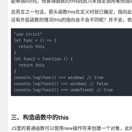
能够指向obj，而普通函数的this则因为未指定调用者而
总而言之一句话，箭头函数this在定义时就已确定，指向
没有外层函数的情况this的指向会不会不同呢？并不会，依然
"use strict"

let func = () => {

  return this

}

let func2 = function () {

  return this

}

console.log(func() === window) // true

console.log(func2() === window) // false

console.log(func2() === undefined) // true
三、构造函数中的this
JS里的普通函数可以使用new操作符来创建一个对象，