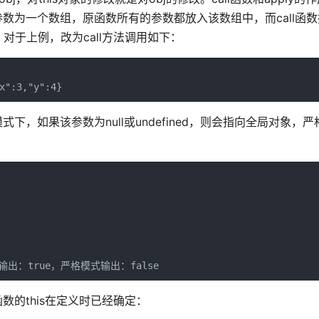
个参数为一个数组，原函数所有的参数都放入该数组中，而call函
于上例，改为call方法调用如下：
x":3,"y":4}
模式下，如果该参数为null或undefined，则会指向全局对象，严
头函数的this在定义时已经确定：