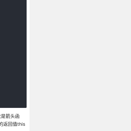
数是箭头函
回值this