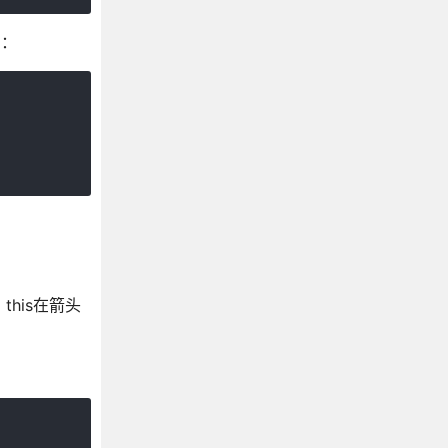
d：
his在箭头