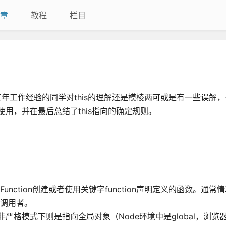
章
教程
栏目
三年工作经验的同学对this的理解还是模棱两可或是有一些误解
的使用，并在最后总结了this指向的确定规则。
nction创建或者使用关键字function声明定义的函数。通常
的调用者。
d，非严格模式下则是指向全局对象（Node环境中是global，浏