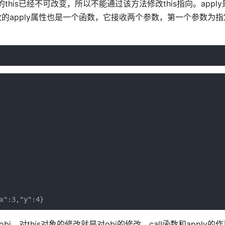
的this已经不可改变，所以不能通过该方法修改this指向。appl
数的apply属性也是一个函数，它接收两个参数，第一个参数为指定
x":3,"y":4}
bj，对this对象的修改就是对obj的修改。call函数和apply的