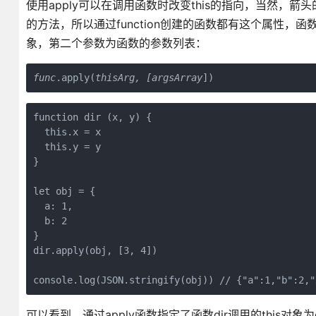
使用apply可以在调用函数时改变this的指向，当然，箭头
的方法，所以通过function创建的函数都有这个属性，函
象，第二个参数为函数的参数列表：
func
.apply(
thisArg
, [
argsArray
])
function dir (x, y) {

  this.x = x

  this.y = y

}

let obj = {

  a: 1,

  b: 2

}

dir.apply(obj, [3, 4])

console.log(JSON.stringify(obj)) // {"a":1,"b":2,"
可以看到，通过apply函数指定了函数dir调用的this对象为o