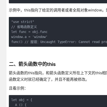
示例中，this指向了给定的调用者或者全局对象window。
"use strict"

// 省略函数定义

let func = obj.func

window.a = 'window'

func() // 报错：Uncaught TypeError: Cannot read pro
二、箭头函数中的this
箭头函数的this指向，和箭头函数定义所在上下文的this
函数定义时就已经确定了，并且不能再被修改。
且看示例：
let obj = {

  A () {
