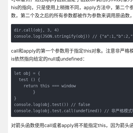
his的指向，只是使用上稍微不同，apply方法中，第二
数，第二个及之后的所有参数都被作为参数来调用原函数，对
dir.call(obj, 3, 4)

console.log(JSON.stringify(obj)) // {"a":1,"b":2,"
call和apply的第一个参数用于指定this对象。注意非严格
is依然指向给定的null或undefined：
let obj = {

  test () {

    return this === window

	}

}

console.log(obj.test()) // false

对箭头函数使用call或者apply将不能指定this，因为箭