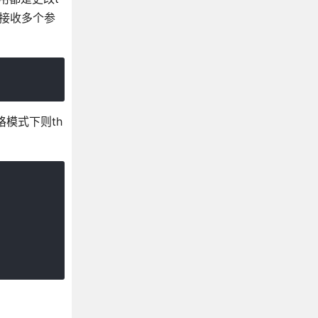
数接收多个参
格模式下则th