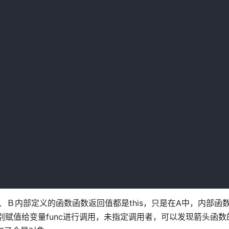
Ａ、Ｂ内部定义的函数函数返回值都是this，只是在A中，内部函
赋值给变量func进行调用，未指定调用者，可以发现箭头函数的返