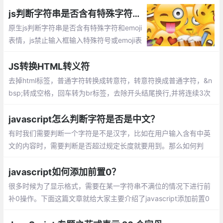
js判断字符串是否含有特殊字符和emoji表情？以及如何过滤
原生js判断字符串是否含有特殊字符和emoji
表情，js禁止输入框输入特殊符号或emoji表
情
JS转换HTML转义符
去掉html标签，普通字符转换成转意符，转意符换成普通字符，&n
bsp;转成空格，回车转为br标签，去除开头结尾换行,并将连续3次
以上换行转换成2次换行，将多个连续空格合并成一个空格
javascript怎么判断字符是否是中文？
有时我们需要判断一个字符是不是汉字，比如在用户输入含有中英
文的内容时，需要判断是否超过规定长度就要用到。那么如何判
断？下面本篇文章就来给大家介绍一下判断方法
javascript如何添加前置0？
很多时候为了显示格式，需要在某一字符串不满位的情况下进行前
补0操作。下面这篇文章就给大家主要介绍了javascript添加前置0
(补零)的方法。