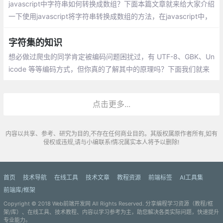
javascript中字符串如何转换成数组？下面本篇文章就来给大家介绍
一下使用javascript将字符串转换成数组的方法，在javascript中，
可以使用split()方法来将字符串转换成数组。split()方法用于把一个
字符串分割成字符串数组
字符集的知识
想必做过爬虫的同学肯定被编码问题困扰过，有 UTF-8、GBK、Un
icode 等等编码方式，但你真的了解其中的原理吗？下面我们就来
了解一下 Unicode 和 UTF-8 编码到底有什么关系。
点击更多...
内容以共享、参考、研究为目的,不存在任何商业目的。其版权属原作者所有,如有
侵权或违规,请与小编联系!情况属实本人将予以删除!
首页
技术导航
在线工具
技术文章
教程资源
前端标签
AI工具集
前端库/框架