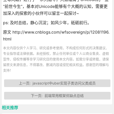
“前世今生”，基本对Unicode能够有个大概的认知，需要更
加深入的探索的小伙伴可以留言一起探讨~
ps: 及时总结，静心沉淀；如风少年，砥砺前行。
原文 http://www.cnblogs.com/wfsovereign/p/12081196.
html
本文内容仅供个人学习、研究或参考使用，不构成任何形式的决策建议、
专业指导或法律依据。未经授权，禁止任何单位或个人以商业售卖、虚假
宣传、侵权传播等非学习研究目的使用本文内容。如需分享或转载，请保
留原文来源信息，不得篡改、删减内容或侵犯相关权益。感谢您的理解与
支持！
上一页:
javascript中uber实现子类访问父类成员
下一页:
前端常用框架优缺点总结
相关推荐