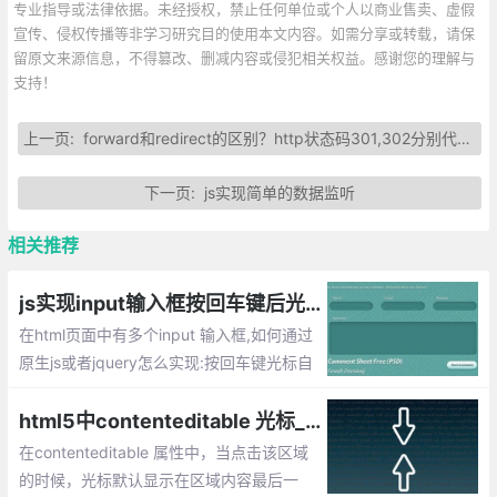
专业指导或法律依据。未经授权，禁止任何单位或个人以商业售卖、虚假
宣传、侵权传播等非学习研究目的使用本文内容。如需分享或转载，请保
留原文来源信息，不得篡改、删减内容或侵犯相关权益。感谢您的理解与
支持！
上一页:
forward和redirect的区别？http状态码301,302分别代表什么？
下一页:
js实现简单的数据监听
相关推荐
js实现input输入框按回车键后光标跳到下一个输入框
在html页面中有多个input 输入框,如何通过
原生js或者jquery怎么实现:按回车键光标自
动移动到下一个输入框。
html5中contenteditable 光标_如何设置光标位置
在contenteditable 属性中，当点击该区域
的时候，光标默认显示在区域内容最后一