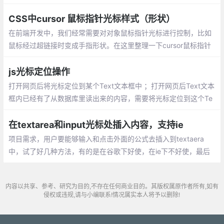
位，如果我们需要打开页面默认就出现，而
且出现在第一个位置上，该如何实现呢？下
CSS中cursor 鼠标指针光标样式（形状）
面将给出js的实现方法。
在前端开发中，我们经常需要对对象鼠标指针光标进行控制，比如
鼠标经过超链接时变成手指形状。在这里整理一下cursor鼠标指针
光标样式的知识，记录与方便以后查找。
js光标定位操作
打开网页后将光标定位到某个Text文本框中 ；打开网页后Text文本
框内已经有了从数据库里读出来的内容，需要将光标定位到这个Te
xt某个字符后面,要将光标定位到冒号后面（不分中文或英文输入
法），如果内容中没有冒号就就光标定位到最前面
在textarea和input光标处插入内容，支持ie
项目需求，用户要能够输入和点击外面的公式去插入到textaera
中，试了好几种方法，有的是在谷歌下好使，在ie下不好使，最后
找到了下面这个方法，目前在ie8以上都可以生效。直接上代码
内容以共享、参考、研究为目的,不存在任何商业目的。其版权属原作者所有,如有
侵权或违规,请与小编联系!情况属实本人将予以删除!