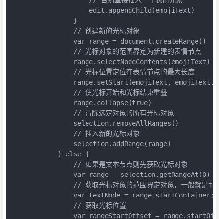
                    edit.appendChild(emojiText)

                }

                // 创建新的光标对象

                var range = document.createRange()

                // 光标对象的范围界定为新建的表情节点

                range.selectNodeContents(emojiText)

                // 光标位置定位在表情节点的最大长度

                range.setStart(emojiText, emojiText.le
                // 使光标开始和光标结束重叠

                range.collapse(true)

                // 清除选定对象的所有光标对象

                selection.removeAllRanges()

                // 插入新的光标对象

                selection.addRange(range)

            } else {

                // 如果是文本节点则先获取光标对象

                var range = selection.getRangeAt(0)

                // 获取光标对象的范围界定对象，一般就是text
                var textNode = range.startContainer;

                // 获取光标位置

                var rangeStartOffset = range.startOffs