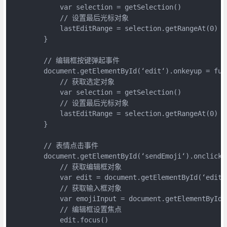
            var selection = getSelection()

            // 设置最后光标对象

            lastEditRange = selection.getRangeAt(0)

        }

        // 编辑框按键弹起事件

        document.getElementById(‘edit‘).onkeyup = func
            // 获取选定对象

            var selection = getSelection()

            // 设置最后光标对象

            lastEditRange = selection.getRangeAt(0)

        }

        // 表情点击事件

        document.getElementById(‘sendEmoji‘).onclick =
            // 获取编辑框对象

            var edit = document.getElementById(‘edit‘)
            // 获取输入框对象

            var emojiInput = document.getElementById(‘
            // 编辑框设置焦点

            edit.focus()
