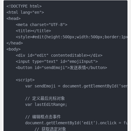
<!DOCTYPE html>

<html lang="en">

<head>

    <meta charset="UTF-8">

    <title></title>

    <style>#edit{height:500px;width:500px;border:1px s
</head>

<body>

    <div id="edit" contenteditable></div>

    <input type="text" id="emojiInput">

    <button id="sendEmoji">发送表情</button>

    <script>

        var sendEmoji = document.getElementById(‘sendE
        // 定义最后光标对象

        var lastEditRange;

        // 编辑框点击事件

        document.getElementById(‘edit‘).onclick = func
            // 获取选定对象
