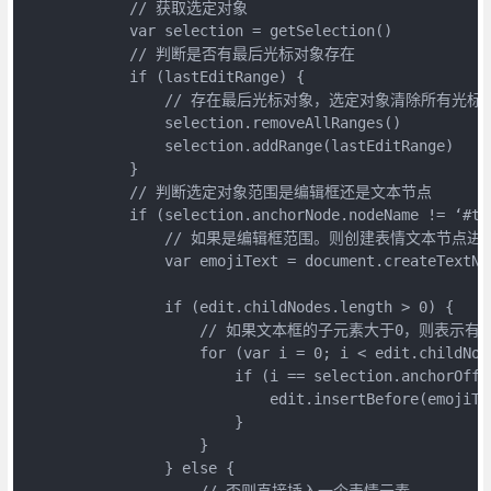
            // 获取选定对象

            var selection = getSelection()

            // 判断是否有最后光标对象存在

            if (lastEditRange) {

                // 存在最后光标对象，选定对象清除所有
                selection.removeAllRanges()

                selection.addRange(lastEditRange)

            }

            // 判断选定对象范围是编辑框还是文本节点

            if (selection.anchorNode.nodeName != ‘#tex
                // 如果是编辑框范围。则创建表情文本节点进
                var emojiText = document.createTextNod
                if (edit.childNodes.length > 0) {

                    // 如果文本框的子元素大于0，则
                    for (var i = 0; i < edit.childNode
                        if (i == selection.anchorOffse
                            edit.insertBefore(emojiTe
                        }

                    }

                } else {

                    // 否则直接插入一个表情元素
