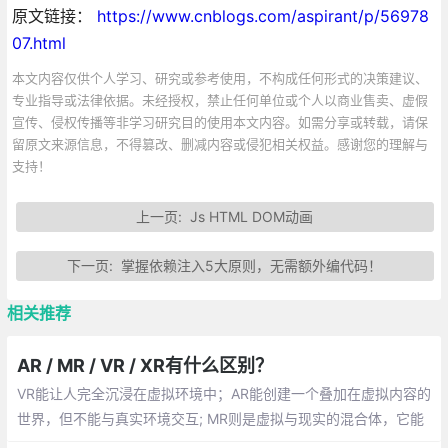
原文链接：
https://www.cnblogs.com/aspirant/p/56978
07.html
本文内容仅供个人学习、研究或参考使用，不构成任何形式的决策建议、
专业指导或法律依据。未经授权，禁止任何单位或个人以商业售卖、虚假
宣传、侵权传播等非学习研究目的使用本文内容。如需分享或转载，请保
留原文来源信息，不得篡改、删减内容或侵犯相关权益。感谢您的理解与
支持！
上一页:
Js HTML DOM动画
下一页:
掌握依赖注入5大原则，无需额外编代码！
相关推荐
AR / MR / VR / XR有什么区别？
VR能让人完全沉浸在虚拟环境中；AR能创建一个叠加在虚拟内容的
世界，但不能与真实环境交互; MR则是虚拟与现实的混合体，它能
创造出可以与真实环境交互的虚拟物体。最后，XR则是包括三种