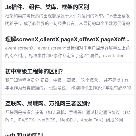
“现实”（AR，VR，MR）的术语。
Js插件、 组件、类库、框架的区别
框架和类库等概念的出现都是源于人们对复用的渴望。“不要重复发
明轮子”，成了软件界的一句经典名言。从最初的单个函数源代码的
复用，到面向对象中类的复用（通常以类库的形式体现）
理解screenX,clientX,pageX,offsetX,pageXoffset的区别
event.screenX、event.screenY鼠标相对于用户显示器屏幕左上角
的X,Y坐标。标准事件和IE事件都定义了这2个属性，event.client
X、event.clientY鼠标相对于浏览器可视区域的X,Y坐标
初中高级工程师的区别？
我们知道程序员分 初级，中级， 高级， 这个概念， 并不是以工作
年限作为分类依据的。 也就是说， 级别和你工作多少年没有必然的
联系。一个初级工程师可能工作很多年依然是初级工程师， 也有的
工程师， 工作短短两三年， 就跻身高级工程师的行列。
互联网、局域网、万维网三者区别?
互联网是指多台设备（如计算机、手机等）通过特定通信协议（TC
P/IP、IPX/SPX、NetBIOS、NetBEUI、Apple Talk）组成的网
络。一般可分为以下三种：局域网LAN(Local Area Network)：一
般不大于10公里，而且通常只使用一种传输介质
js中.和[]的区别