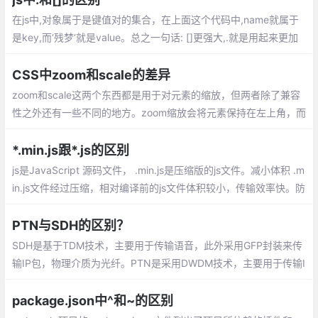
在js中,对象属于是键值对的集合，在上面这个代码中,name就属于
是key,而‘残梦‘就是value。总之一句话: []更强大,.就是用起来更加
习惯一些,一开始用[]的时候总是会当成数组,需要注意一下
CSS中zoom和scale的差异
zoom和scale这两个东西都是用于对元素的缩放，但两者除了兼容
性之外还有一些不同的地方。zoom缩放会将元素保持在左上角，而
scale默认是中间位置，可以通过transform-origin来设置。
*.min.js跟*.js的区别
js是JavaScript 源码文件， .min.js是压缩版的js文件。减小体积 .m
in.js文件经过压缩，相对编译前的js文件体积较小，传输效率快。防
止窥视和窃取源代码
PTN与SDH的区别？
SDH是基于TDM技术，主要用于传输语音，此外采用GFP封装来传
输IP包，物理介质为光纤。PTN是采用DWDM技术，主要用于传输I
P包、以太网帧，此外采用MPLS-TP技术来实现PWE3伪线
package.json中^和~的区别