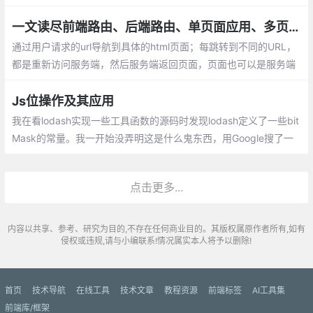
架问卷操作的时候勾选上typescript选项。使用typescript构建的V
ue项目发生了一些变化:
一文读尽前端路由、后端路由、单页面应用、多页面应用
通过用户请求的url导航到具体的html页面；每跳转到不同的URL，
都是重新访问服务端，然后服务端返回页面，页面也可以是服务端
获取数据，然后和模板组合，返回HTML，也可以是直接返回模板H
TML，然后由前端js再去请求数据
Js位操作及其应用
我在看lodash实现一些工具函数的源码时发现lodash定义了一些bit
Mask的常量。我一开始没弄明这是什么鬼东西，用Google搜了一
圈才发现是我之前接触过得位操作运算一类的东西。并且源码和我
搜索的资料给我提供了另一种使用场景
点击更多...
内容以共享、参考、研究为目的,不存在任何商业目的。其版权属原作者所有,如有
侵权或违规,请与小编联系!情况属实本人将予以删除!
首页
技术导航
在线工具
技术文章
教程资源
前端标签
AI工具集
前端库/框架