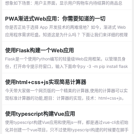
只是页面内容发生了变化
想象如下场景：用户主界面，显示用户购物车内待结算的商品总
数。此时，用户可能打开多个Tab
PWA渐进式Web应用：你需要知道的一切
你是否正处于选择 App 开发技术的两难境地？如今，渐进式 Web
应用程序需求旺盛。知道这是为什么吗 ？下面让我们来详细的梳理
一下。移动电话用户的增长促使在线企业重新考虑对移动应用的优
化
使用Flask构建一个Web应用
Flask是一个使用Python编写的轻量级Web应用框架。以管理员身
份，打开命令提示符窗口，输入下面命令py -3 -m pip install flask
使用html+css+js实现简易计算器
今天带大家做一个网页版的一个精美的计算器,使用的计算器可以实
现标准计算器的功能,题目：计算器的实现，技术：html+css+js，
使用html+css+js实现简易计算器，开启你的计算之旅吧。效果图如
下，复制即可使用
使用typescript构建Vue应用
使用typescript构建Vue应用和使用js一样，都是通过vue-cli去初始
化并创建一个vue项目，只不过使用typescript构建的时候要在脚手