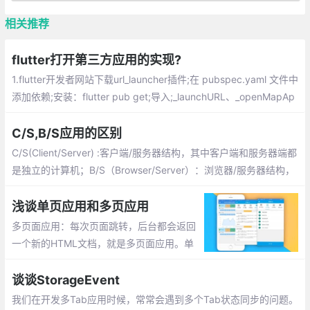
相关推荐
flutter打开第三方应用的实现?
1.flutter开发者网站下载url_launcher插件;在 pubspec.yaml 文件中
添加依赖;安装：flutter pub get;导入;_launchURL、_openMapAp
p为自定义方法名 可以根据自己的场景自定义名称
C/S,B/S应用的区别
C/S(Client/Server) :客户端/服务器结构，其中客户端和服务器端都
是独立的计算机；B/S（Browser/Server）：浏览器/服务器结构，
B/S是特殊的一种C/S结构，是对C/S的改进和变化，B/S是基于应
用层http协议的web
浅谈单页应用和多页应用
多页面应用：每次页面跳转，后台都会返回
一个新的HTML文档，就是多页面应用。单
页应用：用vue写的项目是单页应用，刷新
页面会请求一个HTML文件，切换页面的时
谈谈StorageEvent
候，并不会发起新的请求一个HTML文件，
我们在开发多Tab应用时候，常常会遇到多个Tab状态同步的问题。