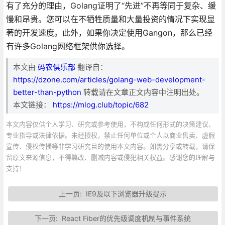
有了充分的理由，Golang证明了“先进”不再等同于复杂、缓
慢和昂贵。您可以在不牺牲质量和大量投资的情况下实现显
著的开发速度。此外，如果你决定使用Gangon，那么已经
有许多Golang网络框架供你选择。
本文由
码农俱乐部
翻译自：
https://dzone.com/articles/golang-web-development-
better-than-python
转载请在文章正文内容中注明出处。
本文链接：
https://mlog.club/topic/682
本文内容仅供个人学习、研究或参考使用，不构成任何形式的决策建议、
专业指导或法律依据。未经授权，禁止任何单位或个人以商业售卖、虚假
宣传、侵权传播等非学习研究目的使用本文内容。如需分享或转载，请保
留原文来源信息，不得篡改、删减内容或侵犯相关权益。感谢您的理解与
支持！
上一页:
IE9及以下浏览器升级提示
下一页:
React Fiber的优先级调度机制与事件系统