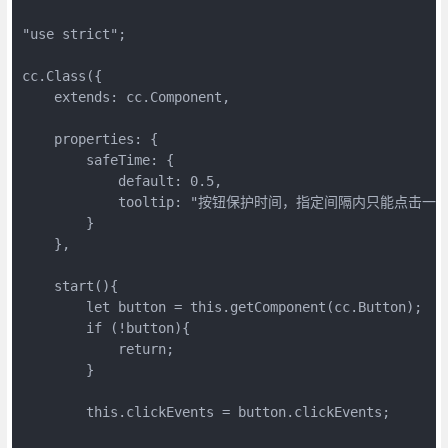
"use strict";

cc.Class({

    extends: cc.Component,

    properties: {

        safeTime: {

            default: 0.5,

            tooltip: "按钮保护时间，指定间隔内只能点击一次.
        }

    },

    start(){

        let button = this.getComponent(cc.Button);

        if (!button){

            return;

        }

        this.clickEvents = button.clickEvents;
