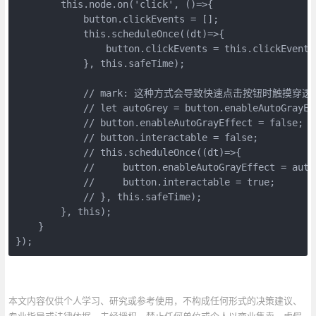
        this.node.on('click', ()=>{

            button.clickEvents = [];

            this.scheduleOnce((dt)=>{

                button.clickEvents = this.clickEvents;
            }, this.safeTime);

            // mark: 这种方式会导致快速点击按钮时触摸
            // let autoGrey = button.enableAutoGrayEff
            // button.enableAutoGrayEffect = false;

            // button.interactable = false;

            // this.scheduleOnce((dt)=>{

            //     button.enableAutoGrayEffect = autoG
            //     button.interactable = true;

            // }, this.safeTime);

        }, this);

    }

});
本文内容仅供个人学习、研究或参考使用，不构成任何形式的决策建议、
专业指导或法律依据。未经授权，禁止任何单位或个人以商业售卖、虚假