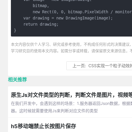
        bitmap,

        new Rect(0, 0, bitmap.PixelWidth / monitor
    var drawing = new DrawingImage(image);

    return drawing;

}
本文内容仅供个人学习、研究或参考使用，不构成任何形式的决策建议
学习研究目的使用本文内容。如需分享或转载，请保留原文来源信息，
上一页:
CSS实现一个粒子动效
相关推荐
原生Js对文件类型的判断，判断文件是图片，视频
在我们开发中，会遇到这样的场景：1.服务器返回Json数据，根
器。这时候就需要使用Js来判断对应文件的类型
h5移动端禁止长按图片保存