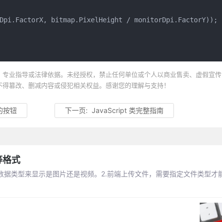
Dpi.FactorX, bitmap.PixelHeight / monitorDpi.FactorY));

、专业指导或法律依据。未经授权，禁止任何单位或个人以商业售卖、虚假宣传
不得篡改、删减内容或侵犯相关权益。感谢您的理解与支持！
的按钮
下一页:
JavaScript 类完整指南
等格式
据数据类型来显示是图片还是视频。2.前端上传文件，需要指定文件类型才