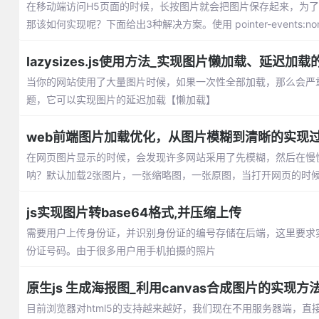
在移动端访问H5页面的时候，长按图片就会把图片保存起来，为
那该如何实现呢？下面给出3种解决方案。使用 pointer-events
lazysizes.js使用方法_实现图片懒加载、延迟加载
当你的网站使用了大量图片时候，如果一次性全部加载，那么会严重影响
题，它可以实现图片的延迟加载【懒加载】
web前端图片加载优化，从图片模糊到清晰的实现
在网页图片显示的时候，会发现许多网站采用了先模糊，然后在慢
呐？默认加载2张图片，一张缩略图，一张原图，当打开网页的时
js实现图片转base64格式,并压缩上传
需要用户上传身份证，并识别身份证的编号存储在后端，这里要求实
份证号码。由于很多用户用手机拍摄的照片
原生js 生成海报图_利用canvas合成图片的实现方
目前浏览器对html5的支持越来越好，我们现在不用服务器端，直