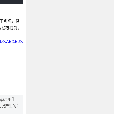
向不明确。例
容易被找到，
%8D%AE%E6%
put 用作
些情况产生的冲