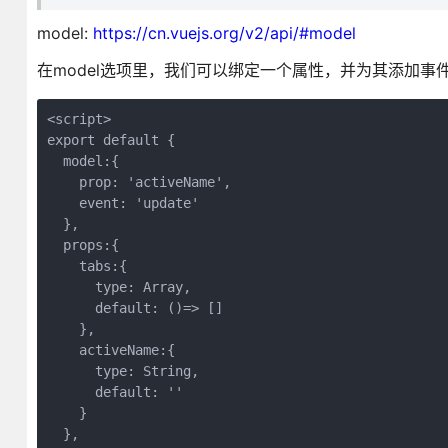
model:
https://cn.vuejs.org/v2/api/#model
在model选项里，我们可以绑定一个属性，并为其添加
<script>

export default {

  model:{

    prop: 'activeName',

    event: 'update'

  },

  props:{

    tabs:{

      type: Array,

      default: ()=> []

    },

    activeName:{

      type: String,

      default: ''

    }

  },
