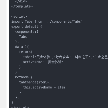
  </div>

</template>

<script>

import Tabs from '../components/Tabs'

export default {

  components:{

    Tabs

  },

  data(){

    return{

      tabs:['黄金体验','败者食尘','绯红之王','白金之星'
      activeName: '黄金体验'

    }

  },

  methods:{

    tabChange(item){

      this.activeName = item

    }

  },

}

</script>