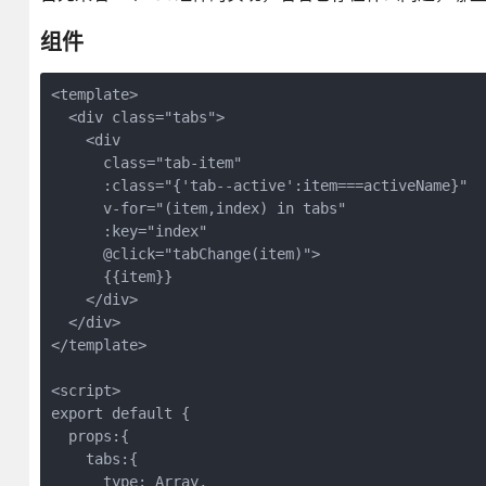
组件
<template>

  <div class="tabs">

    <div 

      class="tab-item" 

      :class="{'tab--active':item===activeName}"

      v-for="(item,index) in tabs" 

      :key="index" 

      @click="tabChange(item)">

      {{item}}

    </div>

  </div>

</template>

<script>

export default {

  props:{

    tabs:{

      type: Array,
