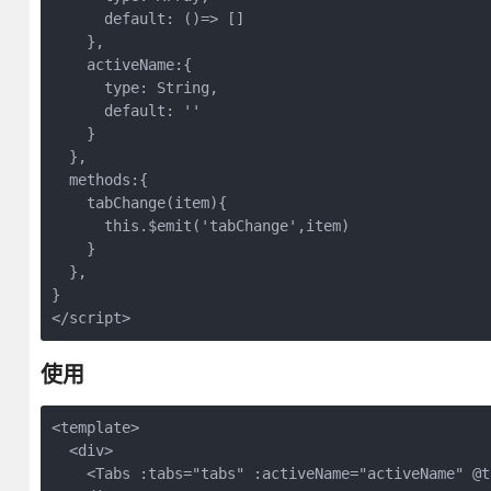
      default: ()=> []

    },

    activeName:{

      type: String,

      default: ''

    }

  },

  methods:{

    tabChange(item){

      this.$emit('tabChange',item)

    }

  },

}

</script>
使用
<template>

  <div>

    <Tabs :tabs="tabs" :activeName="activeName" @t