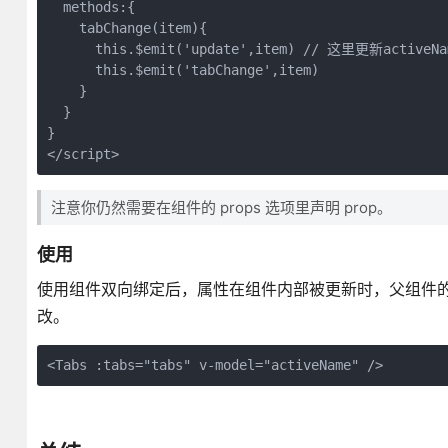
  methods:{

    tabChange(item){

      this.$emit('update',item) // 这里更新activeNam
      this.$emit('tabChange',item)

    }

  }

}

</script>
注意你仍然需要在组件的 props 选项里声明 prop。
使用
使用组件双向绑定后，属性在组件内部被更新时，父组件的 a
改。
<Tabs :tabs="tabs" v-model="activeName" />