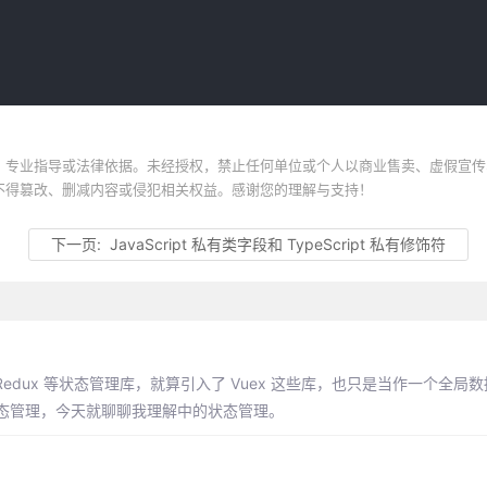
、专业指导或法律依据。未经授权，禁止任何单位或个人以商业售卖、虚假宣传
不得篡改、删减内容或侵犯相关权益。感谢您的理解与支持！
下一页:
JavaScript 私有类字段和 TypeScript 私有修饰符
edux 等状态管理库，就算引入了 Vuex 这些库，也只是当作一个全局
态管理，今天就聊聊我理解中的状态管理。