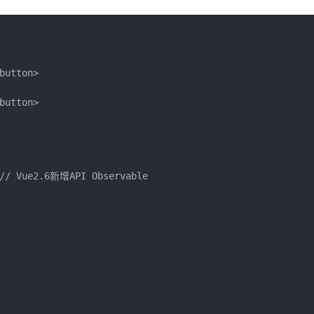
utton>

utton>

 // Vue2.6新增API Observable
