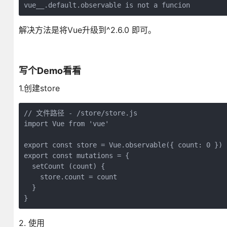
vue__.default.observable is not a funcion 
解决方法是将Vue升级到^2.6.0 即可。
写个Demo看看
1.创建store
// 文件路径 - /store/store.js

import Vue from 'vue'

export const store = Vue.observable({ count: 0 })

export const mutations = {

  setCount (count) {

    store.count = count

  }

}
2. 使用