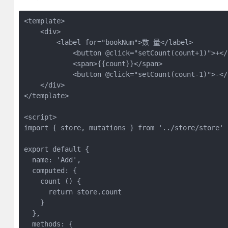
<template>

    <div>

        <label for="bookNum">数 量</label>

            <button @click="setCount(count+1)">+</b
            <span>{{count}}</span>

            <button @click="setCount(count-1)">-</b
    </div>

</template>

<script>

import { store, mutations } from '../store/store'
export default {

  name: 'Add',

  computed: {

    count () {

      return store.count

    }

  },

  methods: {
