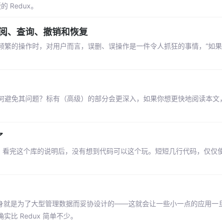
的 Redux。
据的订阅、查询、撤销和恢复
频繁的操作时，对用户而言，误删、误操作是一件令人抓狂的事情，“如
何避免其问题？标有（高级）的部分会更深入，如果你想更快地阅读本文
了
功能。看完这个库的说明后，没有想到代码可以这个玩。短短几行代码，仅仅使用 R
ux 本身就是为了大型管理数据而妥协设计的——这就会让一些小一点的应用一旦用
比 Redux 简单不少。