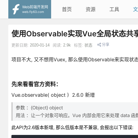
Web前端开发网
首页
资源
工具
文
web.fly63.com
使用Observable实现Vue全局状态共
分享
更新日期:
2020-01-14
阅读:
2.9k
标签:
状态
项目不大, 又不想用Vuex, 那么使用Observable来实
先来看看官方资料：
Vue.observable( object ) 2.6.0 新增
参数 ：{Object} object
用法 ：让一个对象可响应。Vue 内部会用它来处理 data 
此API为2.6版本新增, 那么低版本是不兼容, 会报出以下错误: