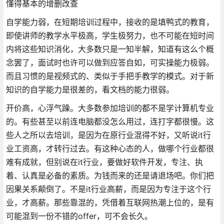
懂得基本的增删改查
自学能力弱，在短期培训过程中，接收的是填鸭式的教育，
即使讲师的教学水平极高，学生极努力，也不可能在短时间
内将这些知识消化，大多数只是一知半解，知道有这么个概
念罢了，面试时也许可以做到应答自如，可实操能力极弱。
而且习惯的是视频式的、类似于手把手教学的模式。对于新
知识的自学能力是很差的，看文档的能力很弱。
开价高，心浮气躁。大多数参加培训的都不是学计算机专业
的。有些甚至以前连电脑都没怎么用过，连打字都很慢。这
些人之所以去培训，是因为在原行业混得不好，又听说it行
业工资高，才转行过去。有这种心态的人，做哪个行业都很
难有成就，但别说在it行业，要做好软件开发，专注、执
着、认真是必备的素质。为钱而来的还是请退场吧。你们把
因果关系颠倒了。不是it行业高薪，而是因为专注于这个行
业，才高薪。那些靠混的，凭借着互联网热潮上位的，是有
可能混到一份不错的offer，可不会长久。