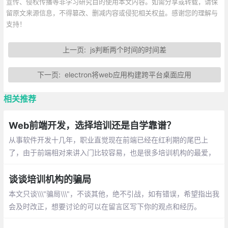
宣传、侵权传播等非学习研究目的使用本文内容。如需分享或转载，请保
留原文来源信息，不得篡改、删减内容或侵犯相关权益。感谢您的理解与
支持！
上一页:
js判断两个时间的时间差
下一页:
electron将web应用构建跨平台桌面应用
相关推荐
Web前端开发，选择培训还是自学靠谱？
从事软件开发十几年，职业直觉现在前端已经在红利期的尾巴上
了，由于前端相对来讲入门比较容易，也是很多培训机构的最爱，
培训机构喜欢市场欢迎，并且见效快的
谈谈培训机构的骗局
本文只谈\\\"骗局\\\"，不谈其他，绝不引战，如有错误，希望指出我
会及时改正，想要讨论的可以在留言区写下你的观点和经历。