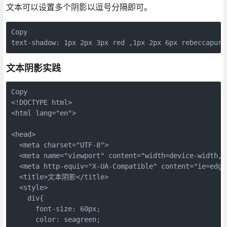
文本可以设置多个阴影以逗号分隔即可。
Copy
text-shadow: 1px 2px 3px red ,1px 2px 6px rebeccapurp
文本阴影实践
Copy
<!DOCTYPE html>

<html lang="en">

<head>

  <meta charset="UTF-8">

  <meta name="viewport" content="width=device-width, i
  <meta http-equiv="X-UA-Compatible" content="ie=edge"
  <title>文本阴影</title>

  <style>  

    div{

      font-size: 60px;

      color: seagreen;
