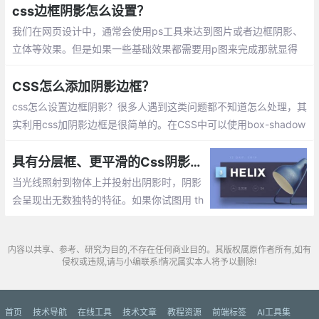
css边框阴影怎么设置？
我们在网页设计中，通常会使用ps工具来达到图片或者边框阴影、
立体等效果。但是如果一些基础效果都需要用p图来完成那就显得
效率比较低了。其实可以使用CSS来设置边框阴影，下面本篇文章
来给大家介绍一下。
CSS怎么添加阴影边框？
css怎么设置边框阴影？很多人遇到这类问题都不知道怎么处理，其
实利用css加阴影边框是很简单的。在CSS中可以使用box-shadow
属性或filter属性的drop-shadow()来添加阴影边框。
具有分层框、更平滑的Css阴影效果
当光线照射到物体上并投射出阴影时，阴影
会呈现出无数独特的特征。如果你试图用 th
en 捕捉真实阴影的微妙之处box-shadow，
那么，你就很不走运了。CSSbox-shadow
内容以共享、参考、研究为目的,不存在任何商业目的。其版权属原作者所有,如有
属性并不是为了鼓励表现力而构建的
侵权或违规,请与小编联系!情况属实本人将予以删除!
首页
技术导航
在线工具
技术文章
教程资源
前端标签
AI工具集