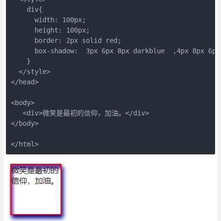
    div{

      width: 100px;

      height: 100px;

      border: 2px solid red;

      box-shadow:  3px 6px 8px darkblue  ,4px 8px 6px 
    }

  </style>

</head>

<body>

   <div>微笑是最初的信仰，加油。</div>

</body>

</html>