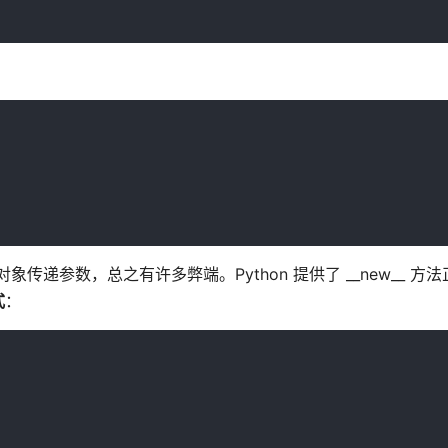
能给对象传递参数，总之有许多弊端。Python 提供了 __new__ 
式
：