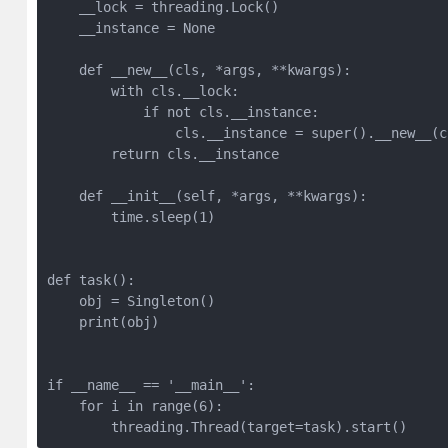
    __lock = threading.Lock()

    __instance = None

    def __new__(cls, *args, **kwargs):

        with cls.__lock:

            if not cls.__instance:

                cls.__instance = super().__new__(cl
        return cls.__instance

    def __init__(self, *args, **kwargs):

        time.sleep(1)

def task():

    obj = Singleton()

    print(obj)

if __name__ == '__main__':

    for i in range(6):

        threading.Thread(target=task).start()