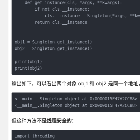
    def get_instance(cls, *args, **kwargs):

        if not cls.__instance:

            cls.__instance = Singleton(*args, **kwa
        return cls.__instance

obj1 = Singleton.get_instance()

obj2 = Singleton.get_instance()

print(obj1)

print(obj2)
输出如下，可以看出两个对象 obj1 和 obj2 是同一个
<__main__.Singleton object at 0x0000015F47A2CC88>

<__main__.Singleton object at 0x0000015F47A2CC88>
但这种方法
不是线程安全的
：
import threading
