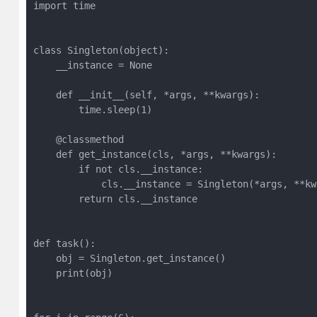
import time

class Singleton(object):

    __instance = None

    def __init__(self, *args, **kwargs):

        time.sleep(1)

    @classmethod

    def get_instance(cls, *args, **kwargs):

        if not cls.__instance:

            cls.__instance = Singleton(*args, **kwa
        return cls.__instance

def task():

    obj = Singleton.get_instance()

    print(obj)
