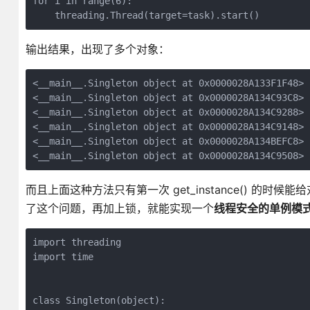
for i in range(6):

    threading.Thread(target=task).start()
输出结果，出现了多个对象：
<__main__.Singleton object at 0x0000028A133F1F48>

<__main__.Singleton object at 0x0000028A134C93C8>

<__main__.Singleton object at 0x0000028A134C9288>

<__main__.Singleton object at 0x0000028A134C9148>

<__main__.Singleton object at 0x0000028A134BEFC8>

<__main__.Singleton object at 0x0000028A134C9508>
而且上面这种方法只有第一次 get_instance() 的时候
了这个问题，再加上锁，就能实现一个
线程安全的单例模
import threading

import time

class Singleton(object):
