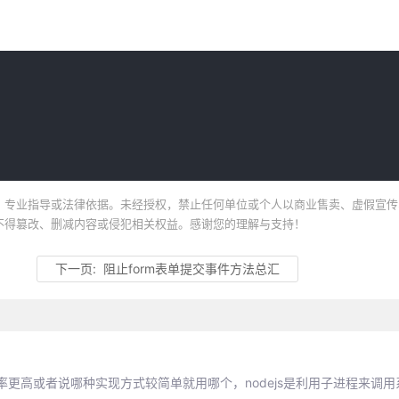
、专业指导或法律依据。未经授权，禁止任何单位或个人以商业售卖、虚假宣传
不得篡改、删减内容或侵犯相关权益。感谢您的理解与支持！
下一页:
阻止form表单提交事件方法总汇
更高或者说哪种实现方式较简单就用哪个，nodejs是利用子进程来调用