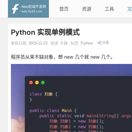
Web前端开发网
首页
资源
工具
文
web.fly63.com
Python 实现单例模式
分享
更新日期:
2019-12-23
阅读:
3.2k
标签:
Python
程序员从来不缺对象，想 new 几个就 new 几个。