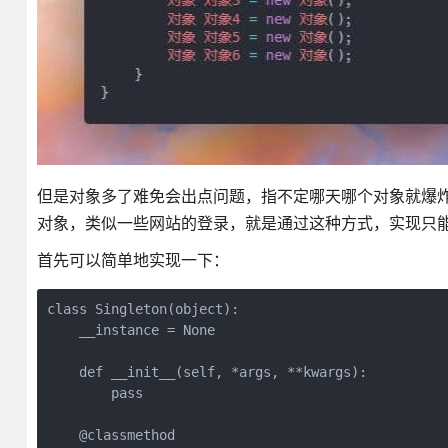
但是对象多了难免会出点问题，指不定哪天哪个对象就爆炸
对象，类似一些网站的登录，就是通过这种方式，实现只
首先可以简单地实现一下：
class Singleton(object):

    __instance = None

    def __init__(self, *args, **kwargs):

        pass

    @classmethod
