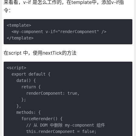
来看看，v-if 是怎么工作的，在template中，添加v-if指
令：
<template>

  <my-component v-if="renderComponent" />

在script 中，使用nextTick的方法
<script>

  export default {

    data() {

      return {

        renderComponent: true,

      };

    },

    methods: {

      forceRerender() {

        // 从 DOM 中删除 my-component 组件

        this.renderComponent = false;
