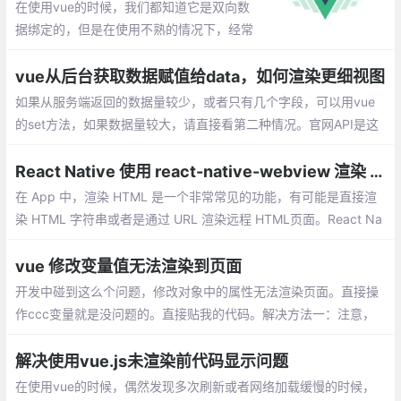
在使用vue的时候，我们都知道它是双向数
据绑定的，但是在使用不熟的情况下，经常
会遇到：data中的数据变化了，但是并没有
触发页面渲染。下面就整理一些出现这种情
vue从后台获取数据赋值给data，如何渲染更细视图
况的场景以及解决办法。
如果从服务端返回的数据量较少，或者只有几个字段，可以用vue
的set方法，如果数据量较大，请直接看第二种情况。官网API是这
样介绍的：Vue.set(target,key,value)
React Native 使用 react-native-webview 渲染 HTML
在 App 中，渲染 HTML 是一个非常常见的功能，有可能是直接渲
染 HTML 字符串或者是通过 URL 渲染远程 HTML页面。React Na
tive 提供了一个 WebView 组件以供我们实现 HTML 的渲染。
vue 修改变量值无法渲染到页面
开发中碰到这么个问题，修改对象中的属性无法渲染页面。直接操
作ccc变量就是没问题的。直接贴我的代码。解决方法一：注意，
第二个参数是字符串类型，切记。
解决使用vue.js未渲染前代码显示问题
在使用vue的时候，偶然发现多次刷新或者