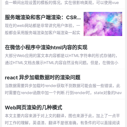
网络加载缓慢的时候，会一瞬间出现设置的
模板的情况。实在很影响美观，可以使用vu
e现成的指令来解决这个问题：v-cloak
服务端渲染和客户端渲染：CSR和SSR
现在的web网站都是非常讲究用户体验，一
般都会采用服务端渲染加客户端渲染一起实
现功能。服务端渲染有利于搜索引擎优化
（SEO），利于被网页爬虫抓取数据，多见
在微信小程序中渲染html内容的实现
于电商网站商品信息获取等。客户端渲染不
大部分Web应用的富文本内容都是以HTML字符串的形式存储的，
利于搜索引擎优化
通过HTML文档去展示HTML内容自然没有问题。但是，在微信小
程序（下文简称为「小程序」）中，应当如何渲染这部分内容呢？
react 异步加载数据时的渲染问题
当数据需要异步加载时render获取不到数据可能会报一些错误，此
时需要在render函数中加一个判断.行到render时，state对象的hav
eData为false， 所以此时页面展示 loading，当异步获取数据成功
时
Web网页渲染的几种模式
本文主要内容来源于对上文的翻译，图也来源于此，加上了一点平
时工作的理解，英语渣、翻译不是很准确，有条件的可以直接阅读