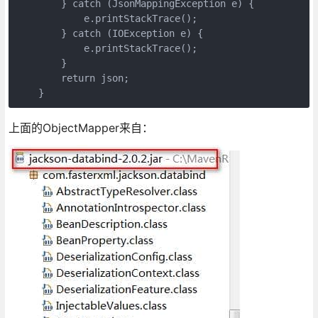
        } catch (JsonMappingException e) {

            e.printStackTrace();

        } catch (IOException e) {

            e.printStackTrace();

        }

        return json;

    }
上面的ObjectMapper来自：