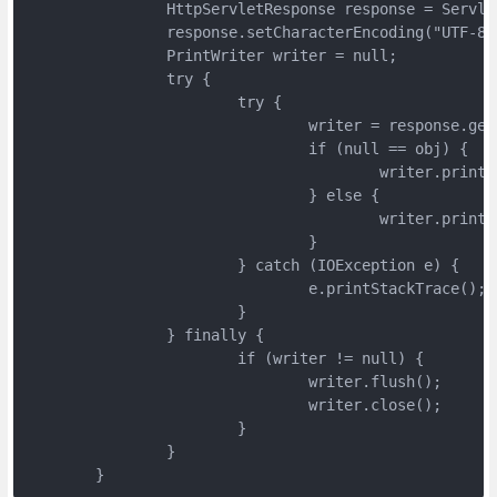
		HttpServletResponse response = ServletActionContext.getResponse();

		response.setCharacterEncoding("UTF-8");

		PrintWriter writer = null;

		try {

			try {

				writer = response.getWriter();

				if (null == obj) {

					writer.print("");

				} else {

					writer.print(obj.toString());

				}

			} catch (IOException e) {

				e.printStackTrace();

			}

		} finally {

			if (writer != null) {

				writer.flush();

				writer.close();

			}

		}

	}