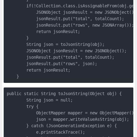
        if(!Collection.class.isAssignableFrom(obj.getC
            JSONObject jsonResult = new JSONObject();

            jsonResult.put("total", totalCount);

            jsonResult.put("rows", new JSONArray());

            return jsonResult;

        }

        String json = toJsonString(obj);

        JSONObject jsonResult = new JSONObject();

        jsonResult.put("total", totalCount);

        jsonResult.put("rows", json);

        return jsonResult;

    }
public static String toJsonString(Object obj) {

        String json = null;

        try {

            ObjectMapper mapper = new ObjectMapper();

            json = mapper.writeValueAsString(obj);

        } catch (JsonGenerationException e) {

            e.printStackTrace();
