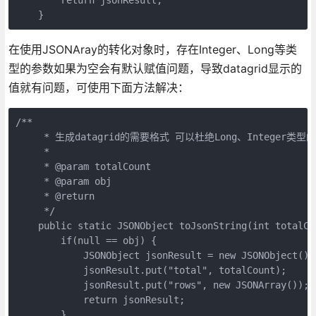
    }
在使用JSONAray的转化对象时，存在Integer、Long等类
型的参数如果为空会有默认赋值问题，导致datagrid显示的
值就有问题，可使用下面方法解决：
/**

     * 生成datagrid的需要格式 可以杜绝Long、Integer类
     * 

     * @param totalCount

     * @param obj

     * @return

     */

    public static JSONObject toJsonString(int totalCou
        if(null == obj) {

            JSONObject jsonResult = new JSONObject();

            jsonResult.put("total", totalCount);

            jsonResult.put("rows", new JSONArray());

            return jsonResult;

        }
