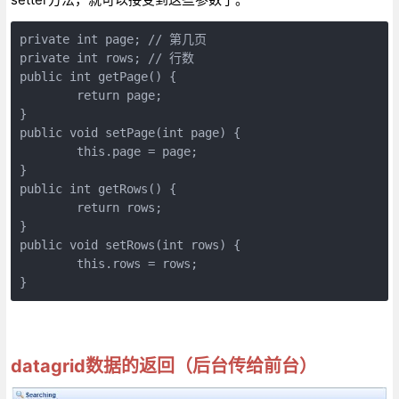
private int page; // 第几页  

private int rows; // 行数  

public int getPage() {  

        return page;  

}  

public void setPage(int page) {  

        this.page = page;  

}  

public int getRows() {  

        return rows;  

}  

public void setRows(int rows) {  

        this.rows = rows;  

}
datagrid数据的返回（后台传给前台）