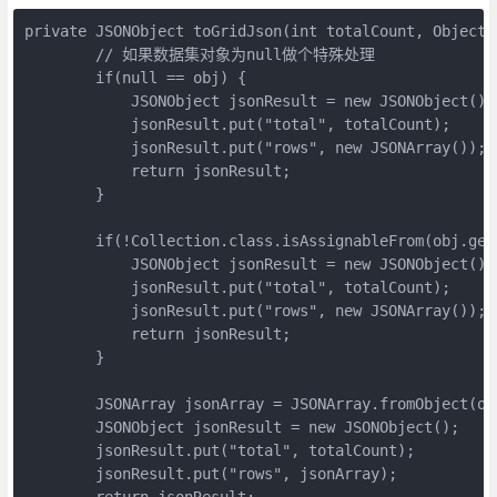
private JSONObject toGridJson(int totalCount, Object o
        // 如果数据集对象为null做个特殊处理

        if(null == obj) {

            JSONObject jsonResult = new JSONObject();

            jsonResult.put("total", totalCount);

            jsonResult.put("rows", new JSONArray());

            return jsonResult;

        }

        if(!Collection.class.isAssignableFrom(obj.getC
            JSONObject jsonResult = new JSONObject();

            jsonResult.put("total", totalCount);

            jsonResult.put("rows", new JSONArray());

            return jsonResult;

        }

        JSONArray jsonArray = JSONArray.fromObject(obj
        JSONObject jsonResult = new JSONObject();

        jsonResult.put("total", totalCount);

        jsonResult.put("rows", jsonArray);

        return jsonResult;
