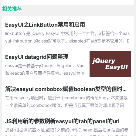
相关推荐
EasyUI之LinkButton禁用和启用
linkbutton 是 jQuery EasyUI 中常用的一个控件，a标签给一个eas
yui-linkbutton 的class就可以了。disabled在a标签是不管用的，E
asyUI的API你会发现：以下才是jQuery禁止和启用linkbutton的正
确姿势如下
EasyUI datagrid问题整理
easyui是一种基于jQuery、Angular.、Vue
和React的用户界面插件集合。easyui为创
建现代化，互动，JavaScript应用程序，提
供必要的功能。
解决easyui combobox赋值boolean类型的值时，经常出现的内容显示的value而不是text的bug
在用easyui写项目时，碰到一个combobox的奇葩bug。本来这是
一个很简单的combobox赋值，但是当我真正赋值时却出现了问
题，经常出现一个bug，就是赋值完，combobox显示的内容是tru
e或者false，
JS利用新的参数刷新easyui的tab的panel的url
思路:根据浏览器地址,截取?之前的url作为head,然后把url后面的参