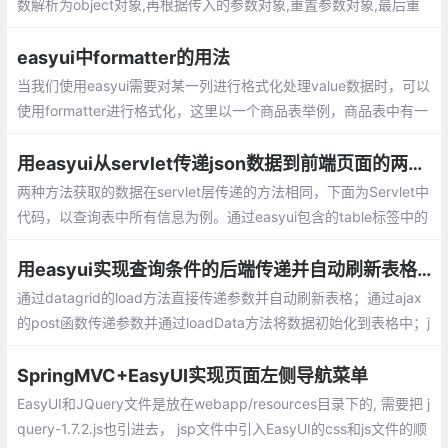
数解析为object对象,再根据传入的参数对象,重置参数对象,最后重
新拼接url
easyui中formatter的用法
当我们使用easyui需要对某一列进行格式化处理value数据时，可以
使用formatter进行格式化，这里以一个商品表举例，商品表中有一
个商品类型的字段，数据类型为int，想通过formatter方法来实现：
用easyui从servlet传递json数据到前端页面的两种方法
两种方法获取的数据在servlet层传递的方法相同，下面为Servlet中
代码，以查询表中所有信息为例。通过easyui包含的table标签中的
属性来获取后端传递的数据。
用easyui实现查询条件的后端传递并自动刷新表格的两种方法
通过datagrid的load方法直接传递参数并自动刷新表格；通过ajax
的post函数传递参数并通过loadData方法将数据初始化到表格中；j
s代码（搜索按钮的点击事件部分）
SpringMVC+EasyUI实现页面左侧导航菜单
EasyUI和JQuery文件是放在webapp/resources目录下的, 需要把 j
query-1.7.2.js也引进去， jsp文件中引入EasyUI的css和js文件的顺