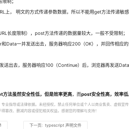
没有限制；
在URL上， 明文的方式传递参数数据，所以不能用get方法传递敏
；
受URL长度限制），post方法传递的数据量较大，一般不受限制；
er和Data一并发送出去，服务器响应200（OK），并回传相应
发送出去，服务器响应100（Continue）后，浏览器再发送Da
et方法虽然安全性低，但是效率更高
，而
post安全性高，效率低
、专业指导或法律依据。未经授权，禁止任何单位或个人以商业售卖、虚假宣传
不得篡改、删减内容或侵犯相关权益。感谢您的理解与支持！
举
下一页:
typescript 声明文件