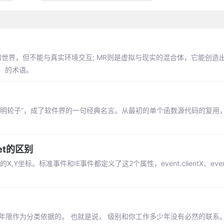
的世界，但不能与真实环境交互; MR则是虚拟与现实的混合体，它能创造
R）的术语。
发明轮子”，成了软件界的一句经典名言。从最初的单个函数源代码的复用
fset的区别
的X,Y坐标。标准事件和IE事件都定义了这2个属性，event.clientX、event.
作年限作为分类依据的。 也就是说， 级别和你工作多少年没有必然的联系