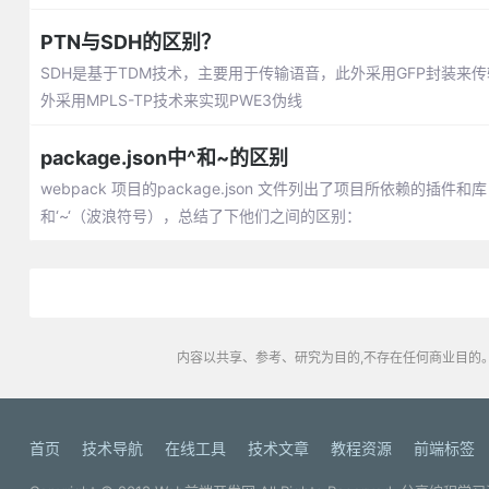
PTN与SDH的区别？
SDH是基于TDM技术，主要用于传输语音，此外采用GFP封装来传
外采用MPLS-TP技术来实现PWE3伪线
package.json中^和~的区别
webpack 项目的package.json 文件列出了项目所依赖
和‘~‘（波浪符号），总结了下他们之间的区别：
内容以共享、参考、研究为目的,不存在任何商业目的。
首页
技术导航
在线工具
技术文章
教程资源
前端标签