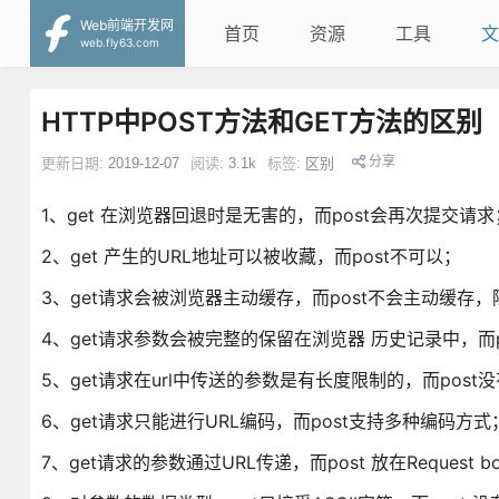
Web前端开发网
首页
资源
工具
文
web.fly63.com
HTTP中POST方法和GET方法的区别
分享
更新日期:
2019-12-07
阅读:
3.1k
标签:
区别
1、get 在浏览器回退时是无害的，而post会再次提交请求
2、get 产生的URL地址可以被收藏，而post不可以；
3、get请求会被浏览器主动缓存，而post不会主动缓存
4、get请求参数会被完整的保留在浏览器 历史记录中，而p
5、get请求在url中传送的参数是有长度限制的，而post
6、get请求只能进行URL编码，而post支持多种编码方式
7、get请求的参数通过URL传递，而post 放在Request b