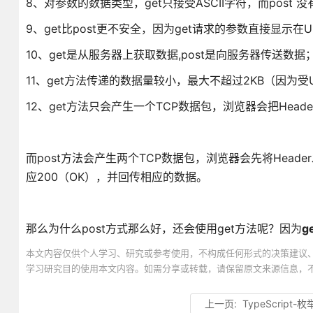
8、对参数的数据类型，get只接受ASCII字符，而post 
9、get比post更不安全，因为get请求的参数直接显示
10、get是从服务器上获取数据,post是向服务器传送数据
11、get方法传递的数据量较小，最大不超过2KB（因为
12、get方法只会产生一个TCP数据包，浏览器会把Head
而post方法会产生两个TCP数据包，浏览器会先将Header
应200（OK），并回传相应的数据。
那么为什么post方式那么好，还会使用get方法呢？因为
g
本文内容仅供个人学习、研究或参考使用，不构成任何形式的决策建议
学习研究目的使用本文内容。如需分享或转载，请保留原文来源信息，
上一页:
TypeScript-枚