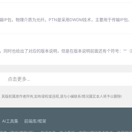
输IP包，物理介质为光纤。PTN是采用DWDM技术，主要用于传输IP包
的插件和库，同时也给出了对应的版本说明，但是在版本说明前面还有个符号：‘^‘
点击更多...
其版权属原作者所有,如有侵权或违规,请与小编联系!情况属实本人将予以删除!
AI工具集
前端库/框架