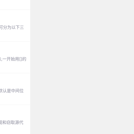
一般可分为以下三
,一开始用[]的
e默认是中间位
止窥视和窃取源代