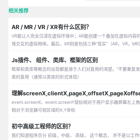
相关推荐
AR / MR / VR / XR有什么区别？
VR能让人完全沉浸在虚拟环境中；AR能创建一个叠加在虚拟内容
境交互的虚拟物体。最后，XR则是包括三种“现实”（AR，VR，M
Js插件、 组件、类库、框架的区别
框架和类库等概念的出现都是源于人们对复用的渴望。“不要重复
类的复用（通常以类库的形式体现）
理解screenX,clientX,pageX,offsetX,pageXof
event.screenX、event.screenY鼠标相对于用户显示器屏幕左上角
相对于浏览器可视区域的X,Y坐标
初中高级工程师的区别？
我们知道程序员分 初级，中级， 高级， 这个概念， 并不是以工