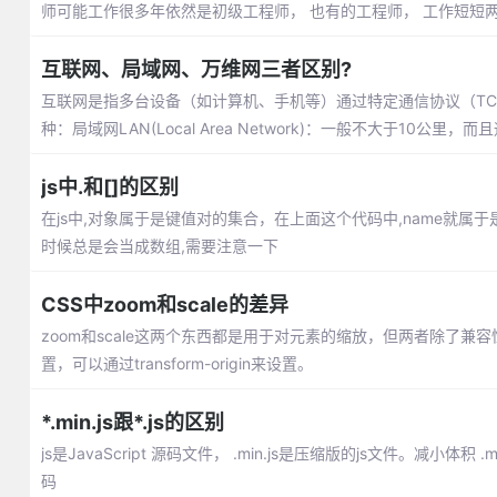
师可能工作很多年依然是初级工程师， 也有的工程师， 工作短短
互联网、局域网、万维网三者区别?
互联网是指多台设备（如计算机、手机等）通过特定通信协议（TCP/IP、I
种：局域网LAN(Local Area Network)：一般不大于10公里
js中.和[]的区别
在js中,对象属于是键值对的集合，在上面这个代码中,name就属于是ke
时候总是会当成数组,需要注意一下
CSS中zoom和scale的差异
zoom和scale这两个东西都是用于对元素的缩放，但两者除了兼
置，可以通过transform-origin来设置。
*.min.js跟*.js的区别
js是JavaScript 源码文件， .min.js是压缩版的js文件。
码