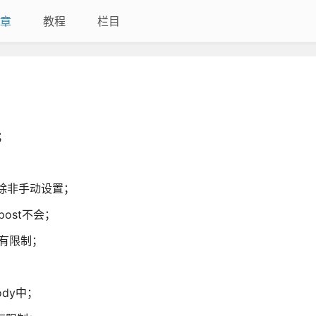
章
教程
栏目
；
，除非手动设置；
ost不会；
没有限制；
；
ody中；