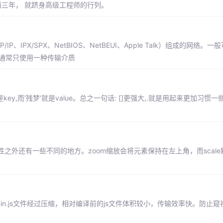
两三年， 就跻身高级工程师的行列。
PX/SPX、NetBIOS、NetBEUI、Apple Talk）组成的网络。
，而且通常只使用一种传输介质
y,而‘残梦‘就是value。总之一句话: []更强大,.就是用起来更加习惯一些
容性之外还有一些不同的地方。zoom缩放会将元素保持在左上角，而scal
减小体积 .min.js文件经过压缩，相对编译前的js文件体积较小，传输效率快。防