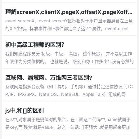
复用，到面向对象中类的复用（通常以类库的形式体现）
理解screenX,clientX,pageX,offsetX,pageXoffset的区别
event.screenX、event.screenY鼠标相对于用户显示器屏幕左上角
的X,Y坐标。标准事件和IE事件都定义了这2个属性，event.client
X、event.clientY鼠标相对于浏览器可视区域的X,Y坐标
初中高级工程师的区别？
我们知道程序员分 初级，中级， 高级， 这个概念， 并不是以工作
年限作为分类依据的。 也就是说， 级别和你工作多少年没有必然的
联系。一个初级工程师可能工作很多年依然是初级工程师， 也有的
工程师， 工作短短两三年， 就跻身高级工程师的行列。
互联网、局域网、万维网三者区别?
互联网是指多台设备（如计算机、手机等）通过特定通信协议（TC
P/IP、IPX/SPX、NetBIOS、NetBEUI、Apple Talk）组成的网
络。一般可分为以下三种：局域网LAN(Local Area Network)：一
般不大于10公里，而且通常只使用一种传输介质
js中.和[]的区别
在js中,对象属于是键值对的集合，在上面这个代码中,name就属于
是key,而‘残梦‘就是value。总之一句话: []更强大,.就是用起来更加
习惯一些,一开始用[]的时候总是会当成数组,需要注意一下