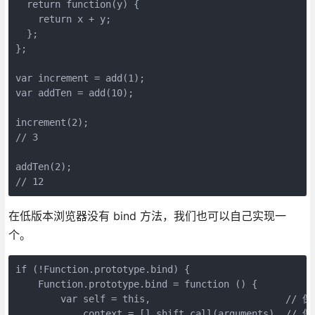
  return function(y) {

    return x + y;

  };

};

var increment = add(1);

var addTen = add(10);

increment(2);

// 3

addTen(2);

// 12
在低版本浏览器没有 bind 方法，我们也可以自己实现一
个。
if (!Function.prototype.bind) {

    Function.prototype.bind = function () {

        var self = this,                        //
            context = [].shift.call(arguments), 