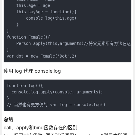
    this.age = age

    this.sayAge = function(){

        console.log(this.age)

    }

}

function Female(){

    Person.apply(this,arguments)//将父元素所有方法
}

var dot = new Female('Dot',2)
使用 log 代理 console.log
function log(){

  console.log.apply(console, arguments);

}

// 当然也有更方便的 var log = console.log()
总结
call、apply和bind函数存在的区别: