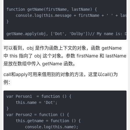
function getName(firstName, lastName) {

    console.log(this.message + firstName + ' ' + lastN
}

getName.apply(obj, ['Dot', 'Dolby'])// My name is: Do
可以看到，obj 是作为函数上下文的对象，函数 getName
中 this 指向了 obj 这个对象。参数 firstName 和 lastName
是放在数组中传入 getName 函数。
call和apply可用来借用别的对象的方法，这里以call()为
例：
var Person1  = function () {

    this.name = 'Dot';

}

var Person2 = function () {

    this.getname = function () {

        console.log(this.name);
