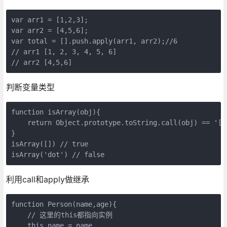
var arr1 = [1,2,3];

var arr2 = [4,5,6];

var total = [].push.apply(arr1, arr2);//6

// arr1 [1, 2, 3, 4, 5, 6]

// arr2 [4,5,6]
判断变量类型
function isArray(obj){

    return Object.prototype.toString.call(obj) == '[ob
}

isArray([]) // true

isArray('dot') // false
利用call和apply做继承
function Person(name,age){

    // 这里的this都指向实例

    this.name = name
