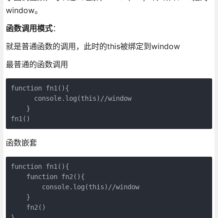
window。
函数调用模式
：
就是普通函数的调用，此时的this被绑定到window
最普通的函数调用
function fn1(){

      console.log(this)//window

    }

fn1()
函数嵌套
function fn1(){

    function fn2(){

        console.log(this)//window

    }

    fn2()

}
