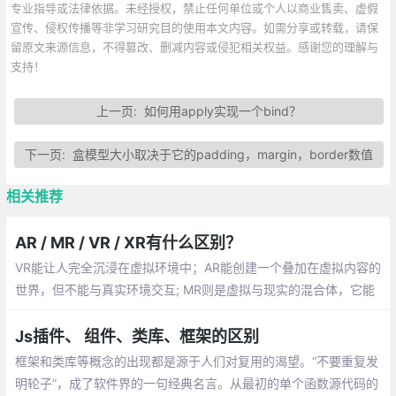
专业指导或法律依据。未经授权，禁止任何单位或个人以商业售卖、虚假
宣传、侵权传播等非学习研究目的使用本文内容。如需分享或转载，请保
留原文来源信息，不得篡改、删减内容或侵犯相关权益。感谢您的理解与
支持！
上一页:
如何用apply实现一个bind？
下一页:
盒模型大小取决于它的padding，margin，border数值
相关推荐
AR / MR / VR / XR有什么区别？
VR能让人完全沉浸在虚拟环境中；AR能创建一个叠加在虚拟内容的
世界，但不能与真实环境交互; MR则是虚拟与现实的混合体，它能
创造出可以与真实环境交互的虚拟物体。最后，XR则是包括三种
“现实”（AR，VR，MR）的术语。
Js插件、 组件、类库、框架的区别
框架和类库等概念的出现都是源于人们对复用的渴望。“不要重复发
明轮子”，成了软件界的一句经典名言。从最初的单个函数源代码的