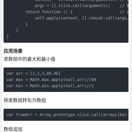
            args = [].slice.call(arguments);    
        return function () {                    /
            self.apply(context, [].concat.call(args, 
        }

    }

}
应用场景
求数组中的最大和最小值
var arr = [1,2,3,89,46]

var max = Math.max.apply(null,arr)//89

var min = Math.min.apply(null,arr)//1
将类数组转化为数组
var trueArr = Array.prototype.slice.call(arrayLike)
数组追加