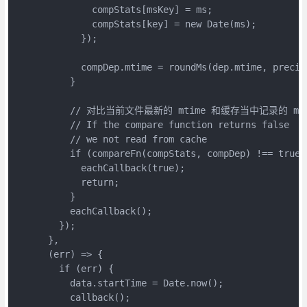
              compStats[msKey] = ms;

              compStats[key] = new Date(ms);

            });

            compDep.mtime = roundMs(dep.mtime, precisi
          }

          // 对比当前文件最新的 mtime 和缓存当中记录的 mt
          // If the compare function returns false

          // we not read from cache

          if (compareFn(compStats, compDep) !== true) 
            eachCallback(true);

            return;

          }

          eachCallback();

        });

      },

      (err) => {

        if (err) {

          data.startTime = Date.now();

          callback();
