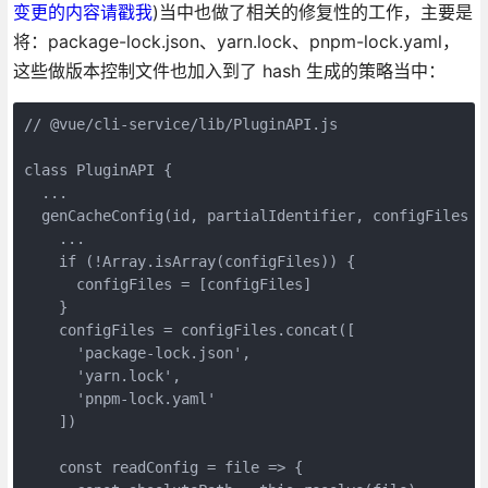
变更的内容请戳我
)当中也做了相关的修复性的工作，主要是
将：package-lock.json、yarn.lock、pnpm-lock.yaml，
这些做版本控制文件也加入到了 hash 生成的策略当中：
// @vue/cli-service/lib/PluginAPI.js

class PluginAPI {

  ...

  genCacheConfig(id, partialIdentifier, configFiles = 
    ...

    if (!Array.isArray(configFiles)) {

      configFiles = [configFiles]

    }

    configFiles = configFiles.concat([

      'package-lock.json',

      'yarn.lock',

      'pnpm-lock.yaml'

    ])

    const readConfig = file => {
