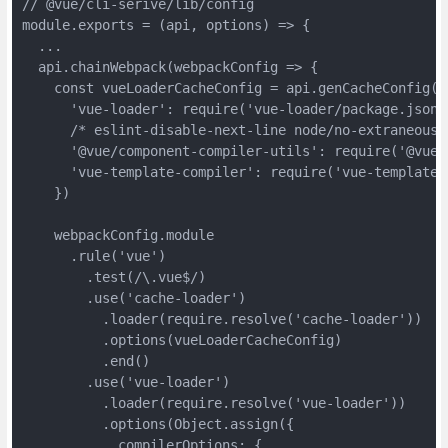
// @vue/cli-serive/lib/config

module.exports = (api, options) => {

  ...

  api.chainWebpack(webpackConfig => {

    const vueLoaderCacheConfig = api.genCacheConfig('v
      'vue-loader': require('vue-loader/package.json')
      /* eslint-disable-next-line node/no-extraneous-r
      '@vue/component-compiler-utils': require('@vue/
      'vue-template-compiler': require('vue-template-
    })

    webpackConfig.module

      .rule('vue')

        .test(/\.vue$/)

        .use('cache-loader')

          .loader(require.resolve('cache-loader'))

          .options(vueLoaderCacheConfig)

          .end()

        .use('vue-loader')

          .loader(require.resolve('vue-loader'))

          .options(Object.assign({

            compilerOptions: {
