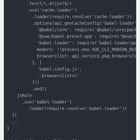
        .test(/\.m?jsx?$/)

        .use('cache-loader')

          .loader(require.resolve('cache-loader'))

          .options(api.genCacheConfig('babel-loader', 
            '@babel/core': require('@babel/core/packag
            '@vue/babel-preset-app': require('@vue/ba
            'babel-loader': require('babel-loader/pack
            modern: !!process.env.VUE_CLI_MODERN_BUILD
            browserslist: api.service.pkg.browserslist
          }, [

            'babel.config.js',

            '.browserslistrc'

          ]))

          .end()

    jsRule

      .use('babel-loader')

        .loader(require.resolve('babel-loader'))

  })

  ...

}
