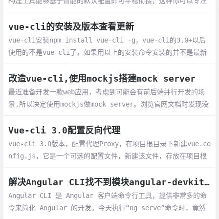
构建工具能够基于智能的默认配置即可平稳衔接，这样你可以专注
在撰写应用上，而不必花好几天去纠结配置的问题。与此同时，它
也为每个工具提供了调整配置的灵活性，无需 eject
vue-cli的安装及版本查看更新
vue-cli安装npm install vue-cli -g，vue-cli的3.0+以后
使用的不是vue-cli了，如果用以上的安装命令安装的并不是最新
版的3.0+的，而如果安装3.0的话就需要使用新的npm install @
vue/cli -g
改造vue-cli,使用mockjs搭建mock server
最近准备开发一款web应用，考虑到可能会有前后端并行开发的场
景,所以决定使用mockjs做mock server。浏览官网文档时发现没
有跑在webpack上的例子，索性自己找方法解决。当前端工程师需
要独立于后端并行开发时,后端接口还没有完成,那么前端怎么获取
Vue-cli 3.0配置反向代理
数据？
vue-cli 3.0版本，配置代理Proxy，在项目根目录下新建vue.co
nfig.js，它是一个可选的配置文件，新建该文件，存放在项目根
目录（将自动加载）中。配置代理如下：
解决Angular CLI找不到模块angular-devkit/build-angular的问题
Angular CLI 是 Angular 客户端命令行工具，提供非常多的命
令来简化 Angular 的开发。今天执行“ng serve”命令时，竟然