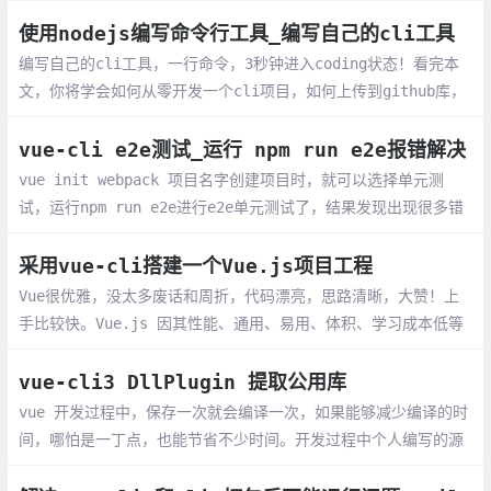
报找不到模块@angular-devkit/build-angular的错误。
使用nodejs编写命令行工具_编写自己的cli工具
编写自己的cli工具，一行命令，3秒钟进入coding状态！看完本
文，你将学会如何从零开发一个cli项目，如何上传到github库，
以及如何使用npm发布自己的包。
vue-cli e2e测试_运行 npm run e2e报错解决
vue init webpack 项目名字创建项目时，就可以选择单元测
试，运行npm run e2e进行e2e单元测试了，结果发现出现很多错
误，下面就总结下如何解决这些问题？
采用vue-cli搭建一个Vue.js项目工程
Vue很优雅，没太多废话和周折，代码漂亮，思路清晰，大赞！上
手比较快。Vue.js 因其性能、通用、易用、体积、学习成本低等
特点已经成为了广大前端们的新宠。
vue-cli3 DllPlugin 提取公用库
vue 开发过程中，保存一次就会编译一次，如果能够减少编译的时
间，哪怕是一丁点，也能节省不少时间。开发过程中个人编写的源
文件才会频繁变动，而一些库文件我们一般是不会去改动的。如果