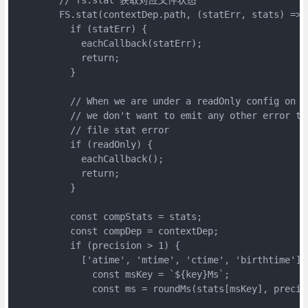
        FS.stat(contextDep.path, (statErr, stats) => {
          if (statErr) {

            eachCallback(statErr);

            return;

          }

          // When we are under a readOnly config on ca
          // we don't want to emit any other error tha
          // file stat error

          if (readOnly) {

            eachCallback();

            return;

          }

          const compStats = stats;

          const compDep = contextDep;

          if (precision > 1) {

            ['atime', 'mtime', 'ctime', 'birthtime'].f
              const msKey = `${key}Ms`;

              const ms = roundMs(stats[msKey], precisi