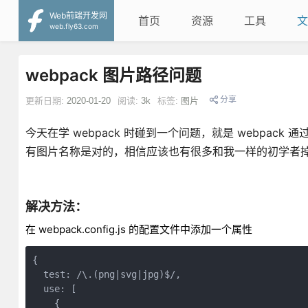
Web前端开发网
首页
资源
工具
文
web.fly63.com
webpack 图片路径问题
分享
更新日期:
2020-01-20
阅读:
3k
标签:
图片
今天在学 webpack 时碰到一个问题，就是 webpack 通
有图片名称是对的，相信应该也有很多和我一样的初学者
解决方法：
在 webpack.config.js 的配置文件中添加一个属性
{

  test: /\.(png|svg|jpg)$/,

  use: [

    {
