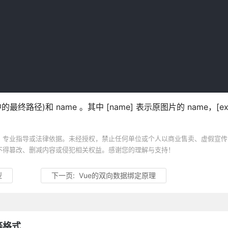
l 中的最终路径)和 name 。其中 [name] 表示原图片的 name，[e
、专业指导或法律依据。未经授权，禁止任何单位或个人以商业售卖、虚假宣传
不得篡改、删减内容或侵犯相关权益。感谢您的理解与支持！
型
下一页:
Vue的双向数据绑定原理
等格式