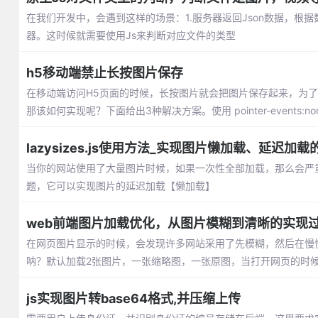
在我们开发中，会遇到这样的场景：1.服务器返回Json数据，根
器。这时候就需要使用Js来判断对应文件的类型
h5移动端禁止长按图片保存
在移动端访问H5页面的时候，长按图片就会把图片保存起来，为
那该如何实现呢？下面给出3种解决方案。使用 pointer-events
lazysizes.js使用方法_实现图片懒加载、延迟加载
当你的网站使用了大量图片时候，如果一次性全部加载，那么会严重影响
题，它可以实现图片的延迟加载【懒加载】
web前端图片加载优化，从图片模糊到清晰的实现
在网页图片显示的时候，会发现许多网站采用了先模糊，然后在慢
呐？默认加载2张图片，一张缩略图，一张原图，当打开网页的时
js实现图片转base64格式,并压缩上传