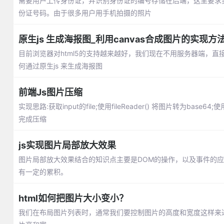
需要用户上传身份证，并识别身份证的编号存储在后端，这里要求实
份证号码。由于很多用户用手机拍摄的照片
原生js 生成海报图_利用canvas合成图片的实现方
目前浏览器对html5的支持越来越好，我们现在不用服务器端，直
何通过原生js 来生成海报图
前端Js图片压缩
实现思路:获取input的file;使用fileReader() 将图片转为base64
完成压缩
js实现图片局部放大效果
图片局部放大效果结合的知识点主要是DOM的操作，以及事件的应
有一定的累积。
html如何把图片大小变小？
我们在布局图片列表时，通常我们要控制图片的高度和宽度这样来达