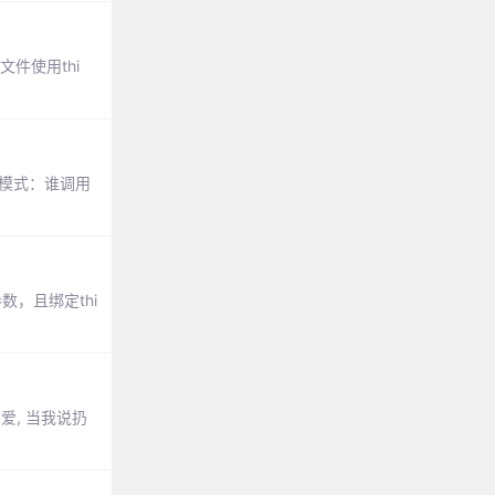
文件使用thi
用模式：谁调用
数，且绑定thi
爱, 当我说扔