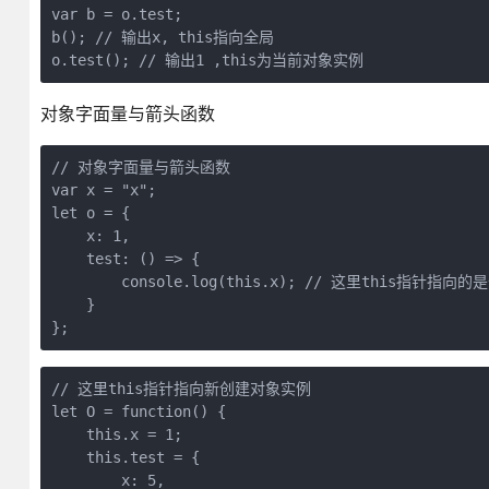
var b = o.test;

b(); // 输出x, this指向全局

o.test(); // 输出1 ,this为当前对象实例
对象字面量与箭头函数
// 对象字面量与箭头函数

var x = "x";

let o = {

    x: 1,

    test: () => {

        console.log(this.x); // 这里this指针指向的
    }

};
// 这里this指针指向新创建对象实例

let O = function() {

    this.x = 1;

    this.test = {

        x: 5,
