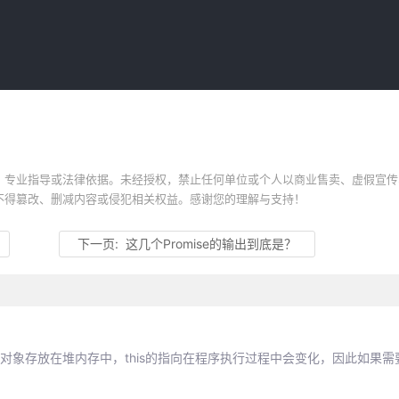
、专业指导或法律依据。未经授权，禁止任何单位或个人以商业售卖、虚假宣传
不得篡改、删减内容或侵犯相关权益。感谢您的理解与支持！
下一页:
这几个Promise的输出到底是？
正的对象存放在堆内存中，this的指向在程序执行过程中会变化，因此如果