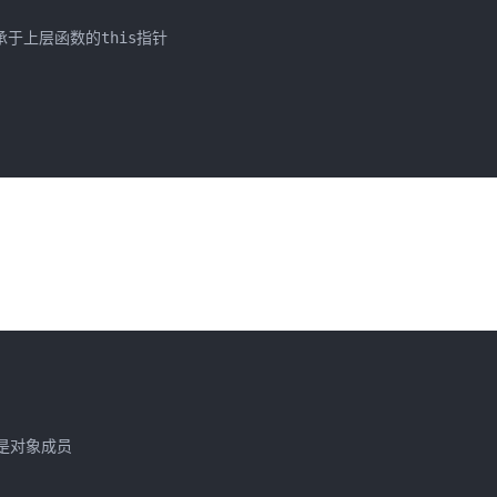
is继承于上层函数的this指针

不是对象成员
