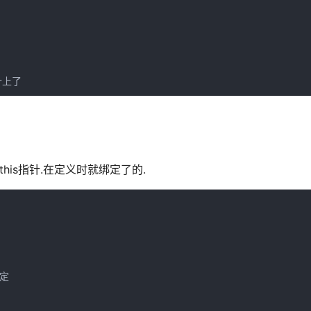
针上了
this指针.在定义时就绑定了的.
定
