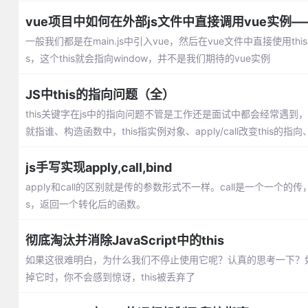
vue项目中如何在外部js文件中直接调用vue实例——
一般我们都是在main.js中引入vue，然后在vue文件中直接使用th
s，这个this就会指向window，并不是我们期待的vue实例
JS中this的指向问题（全）
this关键字在js中的指向问题不管是工作还是面试中都会经常遇到
就指谁、构造函数中，this指实例对象、apply/call改变this的指向、
js手写实现apply,call,bind
apply和call的区别就是传的参数形式不一样。call是一个一个的
s，返回一个转化后的函数。
彻底淘汰并消除JavaScript中的this
如果这很难明白，为什么我们不停止使用它呢？认真的思考一下？如果你
掉它时，你不会感到惊讶，this被丢弃了