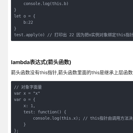
    console.log(this.b)

}

let o = {

    b:22

}

test.apply(o) // 打印出 22 因为把o实例对象绑定this指
lambda表达式(箭头函数)
箭头函数没有this指针,箭头函数里面的this是继承上层函数
// 对象字面量

var x = "x"

var o = {

    x: 1,

    test: function() {

        console.log(this.x); // this指针由调用方法决
    }

};
