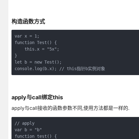
构造函数方式
var x = 1;

function Test() {

    this.x = "5x";

}

let b = new Test();

console.log(b.x); // this指针b实例对象
apply与call绑定this
apply与call接收的函数参数不同,使用方法都是一样的.
// apply 

var b = "b"

function test() {
