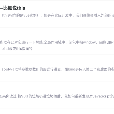
比如说this
is（this指向的是vue实例），但是在实际开发中，我们往往会引入外部的js
，所以在此对它进行一下总结:全局作用域中、闭包中指window、函数调
bind改变this指向等
传，apply可以将参数以数组的形式传进去。而bind是传入第二个和后面的参
读过 将90%的垃圾扔进垃圾桶后，我如何重新发现对JavaScript的