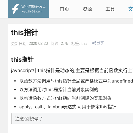
Web前端开发网
首页
资源
工具
文
web.fly63.com
this指针
分享
更新日期:
2020-02-20
阅读:
2.7k
标签:
this
this指针
javascript中this指针是动态的,主要是根据当前函数
以函数方法调用时this指针全局或严格模式中为undefined
以方法调用时this是指针当前对象实例的.
以构造函数方式时this指向当前创建的实现对象
apply、call 、lambda表达式 可用于绑定this指针.
注意:别绕晕了