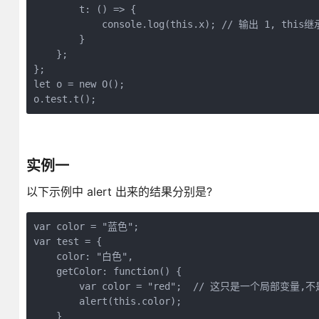
        t: () => {

            console.log(this.x); // 输出 1, th
        }

    };

};

let o = new O();

o.test.t();
实例一
以下示例中 alert 出来的结果分别是?
var color = "蓝色";

var test = {

    color: "白色",

    getColor: function() {

        var color = "red";  // 这只是一个局部变量,
        alert(this.color);

    }
