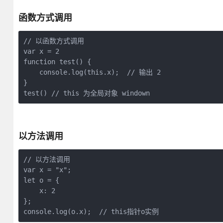
函数方式调用
// 以函数方式调用

var x = 2

function test() {

    console.log(this.x);  // 输出 2

}

test() // this 为全局对象 windown
以方法调用
// 以方法调用

var x = "x";

let o = {

    x: 2

};

console.log(o.x);  // this指针o实例