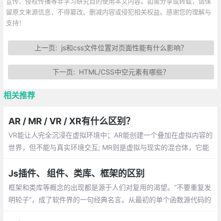
宣传、侵权传播等非学习研究目的使用本文内容。如需分享或转载，请保
留原文来源信息，不得篡改、删减内容或侵犯相关权益。感谢您的理解与
支持！
上一页:
js和css文件位置对页面性能有什么影响？
下一页:
HTML/CSS中空元素有哪些？
相关推荐
AR / MR / VR / XR有什么区别？
VR能让人完全沉浸在虚拟环境中；AR能创建一个叠加在虚拟内容的
世界，但不能与真实环境交互; MR则是虚拟与现实的混合体，它能
创造出可以与真实环境交互的虚拟物体。最后，XR则是包括三种
“现实”（AR，VR，MR）的术语。
Js插件、 组件、类库、框架的区别
框架和类库等概念的出现都是源于人们对复用的渴望。“不要重复发
明轮子”，成了软件界的一句经典名言。从最初的单个函数源代码的
复用，到面向对象中类的复用（通常以类库的形式体现）