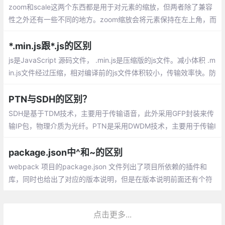
zoom和scale这两个东西都是用于对元素的缩放，但两者除了兼容
性之外还有一些不同的地方。zoom缩放会将元素保持在左上角，而
scale默认是中间位置，可以通过transform-origin来设置。
*.min.js跟*.js的区别
js是JavaScript 源码文件， .min.js是压缩版的js文件。减小体积 .m
in.js文件经过压缩，相对编译前的js文件体积较小，传输效率快。防
止窥视和窃取源代码
PTN与SDH的区别？
SDH是基于TDM技术，主要用于传输语音，此外采用GFP封装来传
输IP包，物理介质为光纤。PTN是采用DWDM技术，主要用于传输I
P包、以太网帧，此外采用MPLS-TP技术来实现PWE3伪线
package.json中^和~的区别
webpack 项目的package.json 文件列出了项目所依赖的插件和
库，同时也给出了对应的版本说明，但是在版本说明前面还有个符
号：‘^‘（插入符号）和‘~‘（波浪符号），总结了下他们之间的区
别：
点击更多...