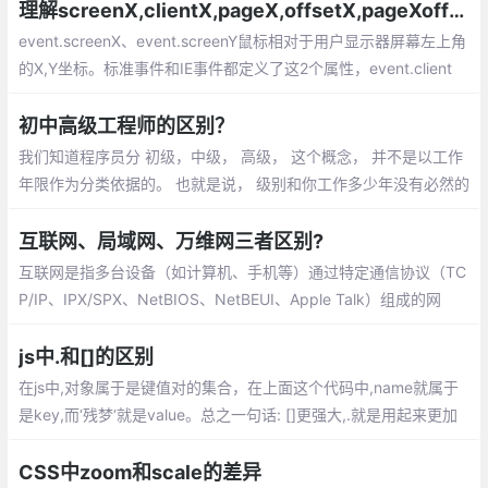
理解screenX,clientX,pageX,offsetX,pageXoffset的区别
event.screenX、event.screenY鼠标相对于用户显示器屏幕左上角
的X,Y坐标。标准事件和IE事件都定义了这2个属性，event.client
X、event.clientY鼠标相对于浏览器可视区域的X,Y坐标
初中高级工程师的区别？
我们知道程序员分 初级，中级， 高级， 这个概念， 并不是以工作
年限作为分类依据的。 也就是说， 级别和你工作多少年没有必然的
联系。一个初级工程师可能工作很多年依然是初级工程师， 也有的
工程师， 工作短短两三年， 就跻身高级工程师的行列。
互联网、局域网、万维网三者区别?
互联网是指多台设备（如计算机、手机等）通过特定通信协议（TC
P/IP、IPX/SPX、NetBIOS、NetBEUI、Apple Talk）组成的网
络。一般可分为以下三种：局域网LAN(Local Area Network)：一
般不大于10公里，而且通常只使用一种传输介质
js中.和[]的区别
在js中,对象属于是键值对的集合，在上面这个代码中,name就属于
是key,而‘残梦‘就是value。总之一句话: []更强大,.就是用起来更加
习惯一些,一开始用[]的时候总是会当成数组,需要注意一下
CSS中zoom和scale的差异