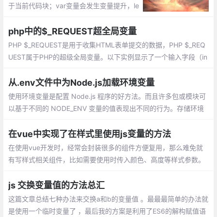
于当前代码块；var变量会发生变量提升，le
t则不会进行变量提升；var 会造成重复赋
值，循环里的赋值可能会造成变量泄露至全
php中的$_REQUEST超全局变量
局
PHP $_REQUEST是用于收集HTML表单提交的数据，PHP $_REQ
UEST属于PHP的超级全局变量。以下实例显示了一个输入字段（in
put）及提交按钮(submit)的表单(form)
从.env文件中为Node.js加载环境变量
使用环境变量是配置 Node.js 程序的好方法。而且许多包或模块可
以基于不同的 NODE_ENV 变量的值表现出不同的行为。存储环境
变量的一种方法是将它们放在 .env 文件中。这些文件允许你指定各
种环境变量及其相应的值。
在vue中实现了在样式里使用js变量的方法
在使用vue开发时，经常会封装很多的组件方便复用，那么难免就
有写样式相关组件，比如需要使用时传入颜色、高度等样式参数。
js 交换变量值的方法总汇
这篇文章总结七种办法来交换a和b的变量值 。最最最简单的办法就
是使用一个临时变量了 ，最后我的方案是利用了ES6的解构赋值语