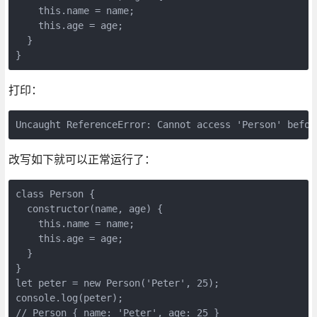
    this.name = name;

    this.age = age;

  }

}
打印：
Uncaught ReferenceError: Cannot access 'Person' befor
改写如下就可以正常运行了：
class Person {

  constructor(name, age) {

    this.name = name;

    this.age = age;

  }

}

let peter = new Person('Peter', 25); 

console.log(peter);

// Person { name: 'Peter', age: 25 }