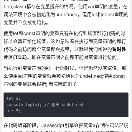
tion,class)都存在变量提升的情况。使用var声明的变量，在
词法环境中会被初始化为undefined，但用let和const声明的
变量并不会被初始化。
使用let和const声明的变量只有在执行到赋值那行代码的时
候才会真正给他赋值，这也意味着在执行到变量声明的那行
代码之前访问那个变量都会报错，这就是我们常说的
暂时性
死区(TDZ)
。即在变量声明之前都不能对变量进行访问。
当执行到变量声明的那一行的时候，但是仍然没有赋值，那
么使用let声明的变量就会被初始化为undefined;使用const
声明的变量就会报错; 看实际的例子：
let a;

console.log(a); // 输出 undefined

a = 5;
在代码编译阶段，Javascript引擎会把变量a存储在词法环境