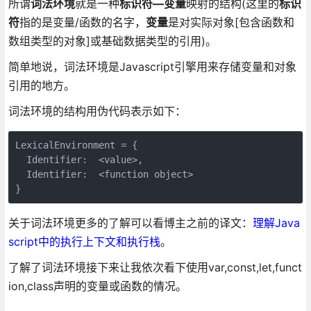
所谓
词法环境
就是一种
标识符—变量
映射的结构(这里的
标识
符
指的是变量/函数的名字，
变量
是对实际对象[包含函数和
数组类型的对象]或基础数据类型的引用)。
简单地说，词法环境是Javascript引擎用来存储变量和对象
引用的地方。
词法环境的结构用伪代码表示如下：
LexicalEnvironment = {

  Identifier:  <value>,

  Identifier:  <function object>

}
关于词法环境更多的了解可以看博主之前的译文：
理解Java
script中的执行上下文和执行栈
。
了解了词法环境接下来让我依次看下使用var,const,let,funct
ion,class声明的变量或函数的情况。