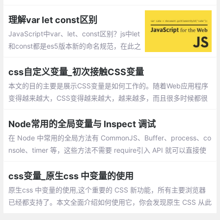
法 ，它允许我们提取数组和对象的值，对变量进行赋值
理解var let const区别
JavaScript中var、let、const区别？js中let
和const都是es5版本新的命名规范，在此之
前定定义一个变量只能用var。我们可以把le
t和const看做是为了弥补var的一些不足而新
css自定义变量_初次接触CSS变量
设计出来的
本文的目的主要是展示CSS变量是如何工作的。随着Web应用程序
变得越来越大，CSS变得越来越大，越来越多，而且很多时候都很
乱，在良好的上下文中使用CSS变量，为您提供重用和轻松更改重
复出现的CSS属性的机制。
Node常用的全局变量与 Inspect 调试
在 Node 中常用的全局方法有 CommonJS、Buffer、process、co
nsole、timer 等，这些方法不需要 require引入 API 就可以直接使
用。如果希望有属性或方法可以“全局使用”，那就将它挂载在 Node
的global对象上：
css变量_原生css 中变量的使用
原生css 中变量的使用,这个重要的 CSS 新功能，所有主要浏览器
已经都支持了。本文全面介绍如何使用它，你会发现原生 CSS 从此
变得异常强大。声明变量的时候，变量名前面要加两根连词线（-