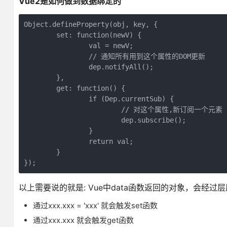
Vue2是如何做到数据绑定的
Object.defineProperty(obj, key, {

	set: function(newV) {

		val = newV;

		// 通知所有用到这个属性的DOM更新

		dep.notifyAll();

	},

	get: function() {

		if (Dep.currentSub) {

			// 对这个属性,新订阅一个元素

			dep.subscribe();

		}

		return val;

	}

});
以上需要说的就是: Vue中data函数返回的对象，会
通过xxx.xxx = 'xxx' 就会触发set函数
通过xxx.xxx 就会触发get函数