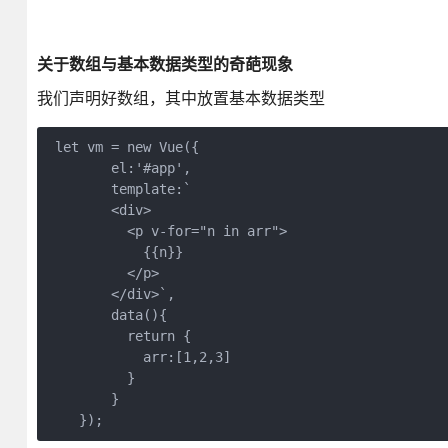
关于数组与基本数据类型的奇葩现象
我们声明好数组，其中放置基本数据类型
 let vm = new Vue({

        el:'#app',

        template:`

        <div>

          <p v-for="n in arr">

            {{n}}

          </p>

        </div>`,

        data(){

          return {

            arr:[1,2,3]

          }

        }
