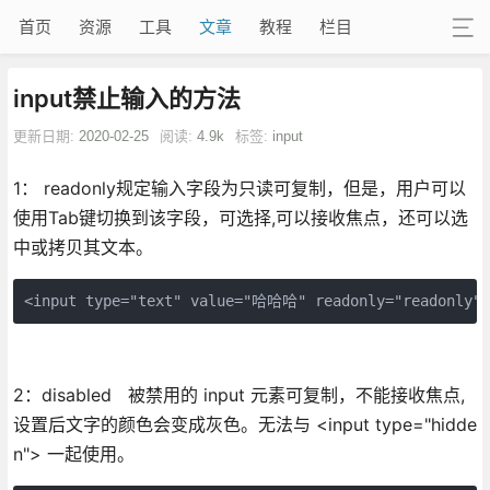
首页
资源
工具
文章
教程
栏目
input禁止输入的方法
更新日期:
2020-02-25
阅读:
4.9k
标签:
input
1： readonly规定输入字段为只读可复制，但是，用户可以
使用Tab键切换到该字段，可选择,可以接收焦点，还可以选
中或拷贝其文本。
<input type="text" value="哈哈哈" readonly="readonly">
2：disabled 被禁用的 input 元素可复制，不能接收焦点,
设置后文字的颜色会变成灰色。无法与 <input type="hidde
n"> 一起使用。