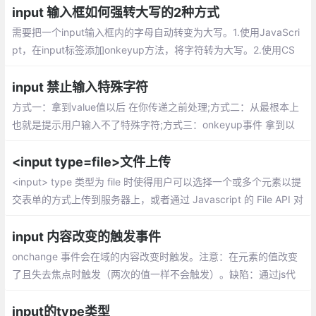
input 输入框如何强转大写的2种方式
需要把一个input输入框内的字母自动转变为大写。1.使用JavaScri
pt，在input标签添加onkeyup方法，将字符转为大写。2.使用CS
S，给input设置样式。
input 禁止输入特殊字符
方式一：拿到value值以后 在你传递之前处理;方式二：从最根本上
也就是提示用户输入不了特殊字符;方式三：onkeyup事件 拿到以
后去匹配 跟方式一类似;
<input type=file>文件上传
<input> type 类型为 file 时使得用户可以选择一个或多个元素以提
交表单的方式上传到服务器上，或者通过 Javascript 的 File API 对
文件进行操作，accept：指示file类型，没有时表示不限制类型
input 内容改变的触发事件
onchange 事件会在域的内容改变时触发。注意：在元素的值改变
了且失去焦点时触发（两次的值一样不会触发）。缺陷：通过js代
码改变DOM的值不会触发
input的type类型