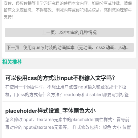
宣传、侵权传播等非学习研究目的使用本文内容。如需分享或转载，请保
留原文来源信息，不得篡改、删减内容或侵犯相关权益。感谢您的理解与
支持！
上一页:
JS中this的几种情况
下一页:
使用jquery封装的动画脚本（无动画、css3动画、js动画）
相关推荐
可以使用css的方式让input不能输入文字吗？
在使用一个js插件时，不想让用户点击input输入和触发那个下拉
框，用css的方式有什么方法？readonly和disabled都要写到标签
上，但input都是这个插件生成的，有什么好的方法解决吗？
placeholder样式设置_字体颜色大小
怎么修改input、textarea元素中的placeholder属性样式？冒号前
写对应的input或textarea元素等。 样式修改包括：颜色 大小 位置