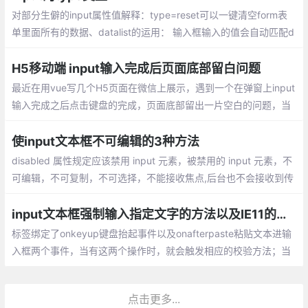
对部分生僻的input属性值解释：type=reset可以一键清空form表
单里面所有的数据、datalist的运用： 输入框输入的值会自动匹配d
atalist下拉框的值，input的list属性值必须和datalist的id值一致
H5移动端 input输入完成后页面底部留白问题
最近在用vue写几个H5页面在微信上展示，遇到一个在弹窗上input
输入完成之后点击键盘的完成，页面底部留出一片空白的问题，当
键盘抬起时，window.scrollY会从0变到键盘的高度
使input文本框不可编辑的3种方法
disabled 属性规定应该禁用 input 元素，被禁用的 input 元素，不
可编辑，不可复制，不可选择，不能接收焦点,后台也不会接收到传
值。readonly unselectable=”on” 该属性跟disable类似
input文本框强制输入指定文字的方法以及IE11的兼容
标签绑定了onkeyup键盘抬起事件以及onafterpaste粘贴文本进输
入框两个事件，当有这两个操作时，就会触发相应的校验方法；当
事件触发时，首先会有个变量imeStatus校验是否是IE浏览器，然后
再根据正则校验进行输入框值的替换
点击更多...