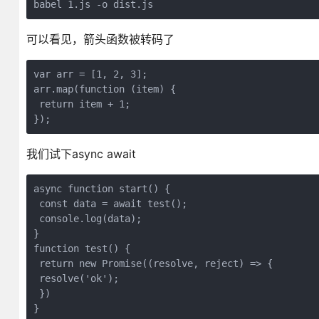
babel 1.js -o dist.js
可以看见，箭头函数被转码了
var arr = [1, 2, 3];

arr.map(function (item) {

 return item + 1;

});
我们试下async await
async function start() {

 const data = await test();

 console.log(data);

}

function test() {

 return new Promise((resolve, reject) => {

 resolve('ok');

 })

}