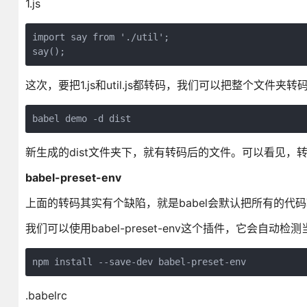
1.js
import say from './util';

say();
这次，要把1.js和util.js都转码，我们可以把整个文件夹转
babel demo -d dist
新生成的dist文件夹下，就有转码后的文件。可以看见，转码后
babel-preset-env
上面的转码其实有个缺陷，就是babel会默认把所有的代码转
我们可以使用babel-preset-env这个插件，它会自动
npm install --save-dev babel-preset-env
.babelrc