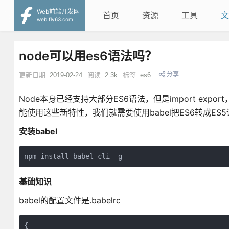
Web前端开发网
首页
资源
工具
文
web.fly63.com
node可以用es6语法吗？
分享
更新日期:
2019-02-24
阅读:
2.3k
标签:
es6
Node本身已经支持大部分ES6语法，但是import expor
能使用这些新特性，我们就需要使用babel把ES6转成ES
安装babel
npm install babel-cli -g
基础知识
babel的配置文件是.babelrc
{
