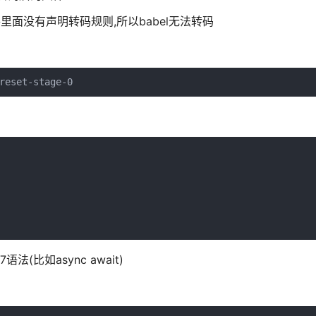
件里面没有声明转码规则,所以babel无法转码
reset-stage-0
法(比如async await)