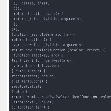
 }, _callee, this);

 }));

 return function start() {

 return _ref.apply(this, arguments);

 };

}();

function _asyncToGenerator(fn) { 

return function () {

 var gen = fn.apply(this, arguments); 

return new Promise(function (resolve, reject) {

 function step(key, arg) { 

try { var info = gen[key](arg);

 var value = info.value; 

} catch (error) { 

reject(error); return; 

} if (info.done) { 

resolve(value); 

} else { 

return Promise.resolve(value).then(function (value)
 step("next", value); 

}, function (err) { 
