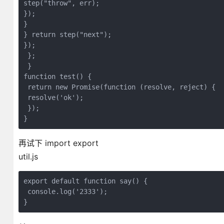
step("throw", err); 

}); 

} 

} return step("next"); 

});

 };

 }

function test() {

 return new Promise(function (resolve, reject) {

 resolve('ok');

 });

}
再试下 import export
util.js
export default function say() {

 console.log('2333');

}