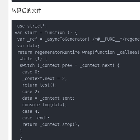
转码后的文件
'use strict';

var start = function () {

 var _ref = _asyncToGenerator( /*#__PURE__*/regene
 var data;

 return regeneratorRuntime.wrap(function _callee$(_
  while (1) {

  switch (_context.prev = _context.next) {

   case 0:

   _context.next = 2;

   return test();

   case 2:

   data = _context.sent;

   console.log(data);

   case 4:

   case 'end':

   return _context.stop();

  }

  }
