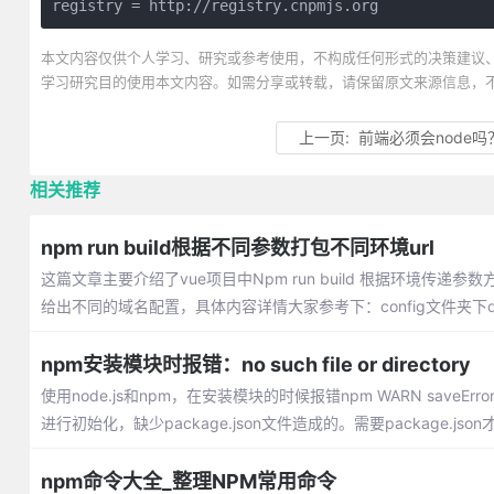
registry = http://registry.cnpmjs.org
本文内容仅供个人学习、研究或参考使用，不构成任何形式的决策建议
学习研究目的使用本文内容。如需分享或转载，请保留原文来源信息，
上一页:
前端必须会node吗
相关推荐
npm run build根据不同参数打包不同环境url
这篇文章主要介绍了vue项目中Npm run build 根据环境传递参数方
给出不同的域名配置，具体内容详情大家参考下：config文件夹下dev.e
npm安装模块时报错：no such file or directory
使用node.js和npm，在安装模块的时候报错npm WARN saveError EN
进行初始化，缺少package.json文件造成的。需要package.json才能n
npm命令大全_整理NPM常用命令