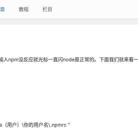
章
教程
栏目
cmd输入npm没反应就光标一直闪node是正常的。下面我们就来看
（用户）\你的用户名\.npmrc ”