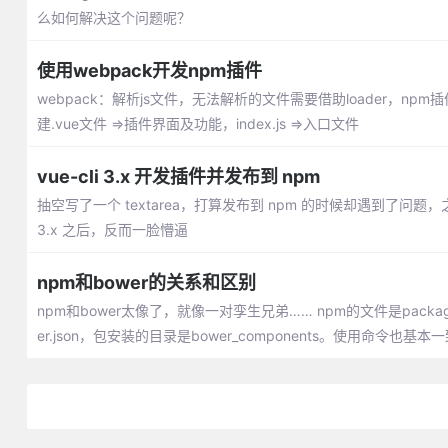
么如何解决这个问题呢？
使用webpack开发npm插件
webpack：解析js文件，无法解析的文件需要借助loader，npm插件发布(v
建.vue文件 =>插件界面及功能，index.js =>入口文件
vue-cli 3.x 开发插件并发布到 npm
抽空写了一个 textarea，打算发布到 npm 的时候却遇到了问题，之
3.x 之后，反而一脸懵逼
npm和bower的关系和区别
npm和bower太像了，就像一对孪生兄弟…… npm的文件是package.
er.json，包安装的目录是bower_components。使用命令也基本