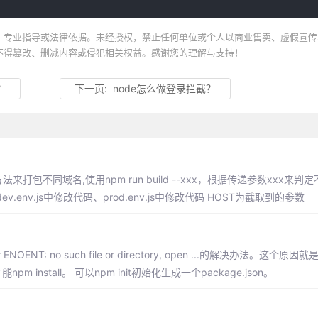
、专业指导或法律依据。未经授权，禁止任何单位或个人以商业售卖、虚假宣传
不得篡改、删减内容或侵犯相关权益。感谢您的理解与支持！
？
下一页:
node怎么做登录拦截？
法来打包不同域名,使用npm run build --xxx，根据传递参数xxx来
nv.js中修改代码、prod.env.js中修改代码 HOST为截取到的参数
OENT: no such file or directory, open ...的解决办法。这个
pm install。 可以npm init初始化生成一个package.json。