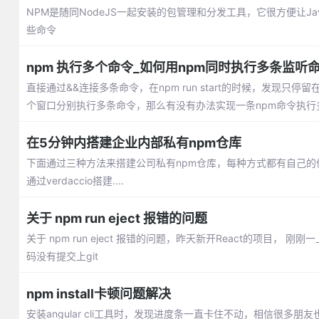
NPM是随同NodeJS一起安装的包管理和分发工具，它很方便让Ja
些命令
npm 执行多个命令_如何用npm同时执行多条监听
直接通过&&连接多条命令，在npm run start的时候，发现
个窗口分别执行多条命令，那么有没有办法实现一条npm命令执行
在5分钟内搭建企业内部私有npm仓库
下面通过三种方法来搭建公司私有npm仓库，每种方式都有自己的
通过verdaccio搭建....
关于 npm run eject 报错的问题
关于 npm run eject 报错的问题，昨天新开React的项目
码没有提交上git
npm install卡顿问题解决
安装angular cli工具时，发现进度条一直卡住不动，相信很