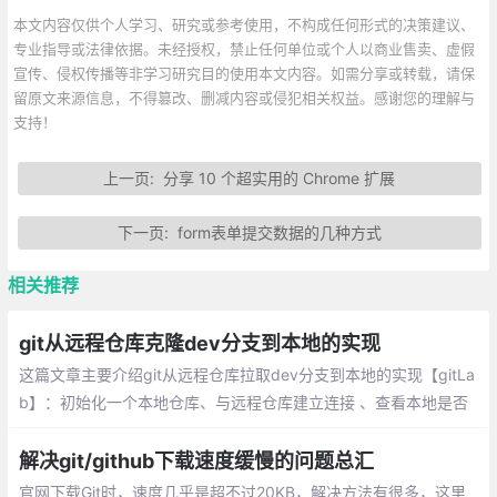
本文内容仅供个人学习、研究或参考使用，不构成任何形式的决策建议、
专业指导或法律依据。未经授权，禁止任何单位或个人以商业售卖、虚假
宣传、侵权传播等非学习研究目的使用本文内容。如需分享或转载，请保
留原文来源信息，不得篡改、删减内容或侵犯相关权益。感谢您的理解与
支持！
上一页:
分享 10 个超实用的 Chrome 扩展
下一页:
form表单提交数据的几种方式
相关推荐
git从远程仓库克隆dev分支到本地的实现
这篇文章主要介绍git从远程仓库拉取dev分支到本地的实现【gitLa
b】：初始化一个本地仓库、与远程仓库建立连接 、查看本地是否
具有dev分支、在本地创建分支dev并切换到该分支 、dev分支上
的内容都拉取到本地
解决git/github下载速度缓慢的问题总汇
官网下载Git时，速度几乎是超不过20KB，解决方法有很多，这里