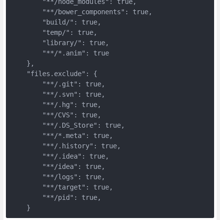
        "**/node_modules": true,

        "**/bower_components": true,

        "build/": true,

        "temp/": true,

        "library/": true,

        "**/*.anim": true

    },

    "files.exclude": {

        "**/.git": true,

        "**/.svn": true,

        "**/.hg": true,

        "**/CVS": true,

        "**/.DS_Store": true,

        "**/*.meta": true,

        "**/.history": true,

        "**/.idea": true,

        "**/idea": true,

        "**/logs": true,

        "**/target": true,

        "**/pid": true,

    }