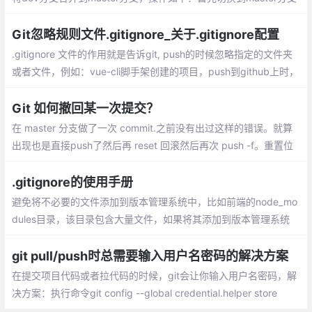
上,如果是多人开发的话 需要把远程master上的代码pull下来
Git忽略规则文件.gitignore_关于.gitignore配置
.gitignore 文件的作用就是告诉git, push的时候忽略指定的文件夹
或者文件，例如：vue-cli脚手架创建的项目，push到github上时，
不会上传node依赖文件夹，这是因为vue-cli脚手架创建的时候，自
动为我们创建了 .gitignroe文件，并且为我们写好了规则。
Git 如何撤回某一次提交？
在 master 分支做了一次 commit.之前没有出过这样的错误。就算
出现也是直接push了然后再 reset 回滚然后再次 push -f。重置位
置的同时，只保留Working Tree工作目录的內容
.gitignore的使用手册
避免将不必要的文件添加到版本管理系统中，比如前端的node_mo
dules目录，该目录包含大量文件，如果将其添加到版本管理系统
中，会使仓库变的庞大，不利于仓库的管理。
git pull/push时总需要输入用户名密码的解决方案
在提交项目代码或者拉代码的时候，git会让你输入用户名密码，解
决方案：执行命令git config --global credential.helper store