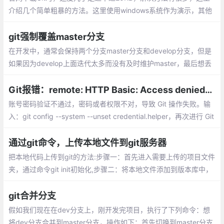
介绍几个简单粗暴的方法。这里使用windows系统作为演示，其他
系统对号入座即可。
git强制覆盖master分支
在开发中，通常会保持两个分支master分支和develop分支，但是
如果因为develop上面迭代太多而没有及时维护master，最后想丢
弃master而直接将测试确认过的develop强推到master，该怎么操
作呢？因此，做如下总结分享，希望对遇到同样问题的人用帮助。
Git报错：remote: HTTP Basic: Access denied的解决方法
账号密码验证不通过，密码或者权限不对，导致 Git 操作失败。输
入：git config --system --unset credential.helper，再次进行 Git
操作，输入正确的用户名，密码即可。
通过git命令，上传本地文件到git服务器
把本地代码上传到git的方法:步骤一：首先进入需要上传的项目文件
夹，通过命令git init初始化,步骤二：将本地文件添加到版本库中，
使用命令 git add . 将文件提交到本地的暂存区,步骤三：使用命令g
it commit将文件提交到本地仓库...
git合并分支
假如我们现在在dev分支上，刚开发完项目，执行了下列命令：想
将dev分支合并到master分支，操作如下：首先切换到master分支