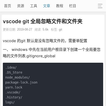
首页
资源
工具
文章
教程
栏目
vscode git 全局忽略文件和文件夹
更新日期:
2019-08-27
阅读:
5.6k
标签:
git
vscode 的git 默认是没有忽略文件的，需要单配置
一、 windows 中先在当前用户根目录下创建一个全局要忽
略的文件列表.gitignore_global
.idea/

.DS_Store

node_modules/

package-lock.json

yarn.lock

.vscode/

.history/

logs/
