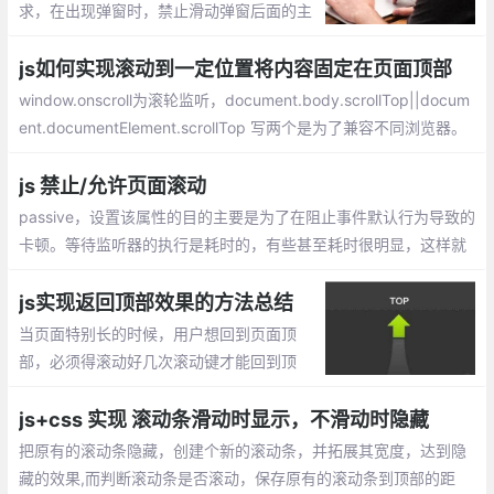
求，在出现弹窗时，禁止滑动弹窗后面的主
体页面。如何实现呢，往下看
js如何实现滚动到一定位置将内容固定在页面顶部
window.onscroll为滚轮监听，document.body.scrollTop||docum
ent.documentElement.scrollTop 写两个是为了兼容不同浏览器。
固定位置的top要设为负值，原因不明，若为0则会跟上方有空隙。
左右位置虽然是0也要设，不然若为不是100%宽度的内容会出现左
js 禁止/允许页面滚动
右跳动。
passive，设置该属性的目的主要是为了在阻止事件默认行为导致的
卡顿。等待监听器的执行是耗时的，有些甚至耗时很明显，这样就
会导致页面卡顿。即便监听器是个空函数，也会产生一定的卡顿，
毕竟空函数的执行也会耗时
js实现返回顶部效果的方法总结
当页面特别长的时候，用户想回到页面顶
部，必须得滚动好几次滚动键才能回到顶
部，如果在页面右下角有个返回顶部的按
钮，用户点击一下，就可以回到顶部，对于
js+css 实现 滚动条滑动时显示，不滑动时隐藏
用户来说，是一个比较好的体验。
把原有的滚动条隐藏，创建个新的滚动条，并拓展其宽度，达到隐
藏的效果,而判断滚动条是否滚动，保存原有的滚动条到顶部的距