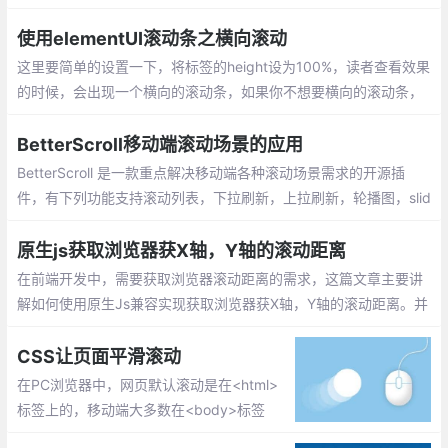
离，看是否发生改变，做出相应的判断。
使用elementUI滚动条之横向滚动
这里要简单的设置一下，将标签的height设为100%，读者查看效果
的时候，会出现一个横向的滚动条，如果你不想要横向的滚动条，
使用下面css属性设置就可以只显示竖向滚动条。
BetterScroll移动端滚动场景的应用
BetterScroll 是一款重点解决移动端各种滚动场景需求的开源插
件，有下列功能支持滚动列表，下拉刷新，上拉刷新，轮播图，slid
er等功能。better-scroll通过使用惯性滚动、边界回弹、滚动条淡入
淡出来确保滚动的流畅。
原生js获取浏览器获X轴，Y轴的滚动距离
在前端开发中，需要获取浏览器滚动距离的需求，这篇文章主要讲
解如何使用原生Js兼容实现获取浏览器获X轴，Y轴的滚动距离。并
延伸扩展下我们一些不知道的js知识，希望对你有所帮助。
CSS让页面平滑滚动
在PC浏览器中，网页默认滚动是在<html>
标签上的，移动端大多数在<body>标签
上，业界浏览器的CSS reset都可以加上这