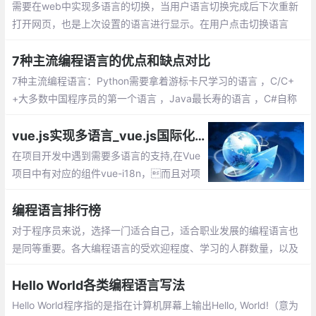
需要在web中实现多语言的切换，当用户语言切换完成后下次重新
打开网页，也是上次设置的语言进行显示。在用户点击切换语言
后，把选择的语言版本保存在cookie中；定义语言的标识+内容的js
on字符串
7种主流编程语言的优点和缺点对比
7种主流编程语言：Python需要拿着游标卡尺学习的语言 ，C/C+
+大多数中国程序员的第一个语言 ，Java最长寿的语言 ，C#自称
不是 Java 的 Java 语言 ，JavaScript 不是 Java 语言的语言 ，S
QL数据库离不开的语言 ，PHP 世界上最好的语言
vue.js实现多语言_vue.js国际化 vue-i18n插件的使用
在项目开发中遇到需要多语言的支持,在Vue
项目中有对应的组件vue-i18n，而且对项
目的代码修改不大.这篇文章讲解vue-i18n的
安装和使用，语言包的生成 & 替换项目中原
编程语言排行榜
有的静态文本
对于程序员来说，选择一门适合自己，适合职业发展的编程语言也
是同等重要。各大编程语言的受欢迎程度、学习的人群数量，以及
由于人工智能的兴起，最热门的编程语言排行榜也发生了变化。让
我们来看看。
Hello World各类编程语言写法
Hello World程序指的是指在计算机屏幕上输出Hello, World!（意为