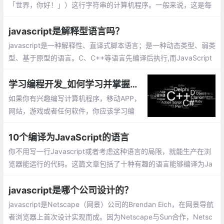
「世界，你好！」）这行字符串的计算机程序。一般来说，这是每
一种计算机编程语言中最基本、最简单的程序，亦通常是初学者所
编写的第一个程序
javascript是解释型语言吗？
javascript是一种解释性、直译式脚本语言；是一种动态类型、弱类
型、基于原型的语言。C、C++等语言先编译后执行,而JavaScript
是在程序的运行过程中逐行进行解释
学习编程开发_如何学习并掌握一门计算机编程语言
如果你有兴趣编写计算机程序，移动APP，
网站，游戏或者任何软件，你应该学习编
程。编程语言撰写的代码构建了计算机的程
序。无论对于何种计算机编程语言,其核心编
10个编译为JavaScript的语言
程思想都是一样的
你不用写一行Javascript或者考虑这种语言的局限，就能生产在浏
览器能运行的代码。这篇文章包括了十种有趣的语言能够编译为Ja
vascript，在浏览器或者Node.js中被执行
javascript是哪个公司设计的？
javascript是Netscape（网景）公司的Brendan Eich，在网景导航
者浏览器上首次设计实现而成。因为Netscape与Sun合作，Netsc