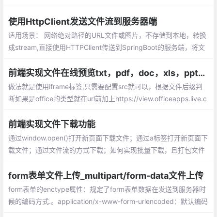
对象获取到相应的文件，按照指定的分割方式将大文件分段，然后
一段一段地传给后端，后端再按顺序一段段将文件进行拼接。
使用HttpClient发送文件流到服务器端
适用场景： 网络绝对路径的URL文件或图片，不存储到本地，转换
成stream,直接使用HTTPClient传送到SpringBoot的服务端，将文
件存储下来，并返回一个文件地址。目前分层架构的系统越来越多
这种需求，所以记录下来以备不时之需。
前端实现文件在线预览txt，pdf，doc，xls，ppt几种格式
做法就是使用iframe标签,只需要配置src就可以，根据文件后缀判
断如果是office的类型就在url前加上https://view.officeapps.live.c
om/op/view.aspx?src=
前端实现文件下载功能
通过window.open()打开新页面下载文件；通过a标签打开新页面下
载文件；通过文件流的方式下载；如何实现批量下载，且打包文件
form表单文件上传_multipart/form-data文件上传
form表单的enctype属性：规定了form表单数据在发送到服务器时
候的编码方式.。application/x-www-form-urlencoded：默认编码
方式，multipart/form-data：指定传输数据为二进制数据，例如图