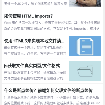
另外一个JS文件，该如何实现呢？这篇文章
主要介绍：在js文件中引入另一个js文件的实
现
如何使用 HTML Imports？
Web 组件从第一次被引入，经历了漫长的过程。其中某个组件可能
真的会改变我们编写网站的方式，它就是 HTML Imports 。这种方
法允许我们将 HTML 文档导入到其他的 HTML 文档中去
使用HTML5来实现本地文件读取和写入
最近有这样一个需求，就是在HTML页面中
有个按钮导出，点击它，将构造一个文档并
存储到本地文件系统中。另外还有个按钮，
点击它，从本地文件系统中读取一个文件并
js获取文件真实类型/文件格式
对内容进行分析。
在我们处理文件上传时候，通常情况下获取
文件类型都是直接根据文件名后缀确定的，
但是后缀名是可以随意修改的，比如界面要
上传的是图片文件，如果客户端将一个exe
什么是断点续传？前端如何实现文件的断点续传
文件改为gif后缀的文件，它照样可以上传上
什么是断点续传？就是下载文件时，不必重头开始下载，而是从指
去。
定的位置继续下载，这样的功能就叫做断点续传。前端通过FileList