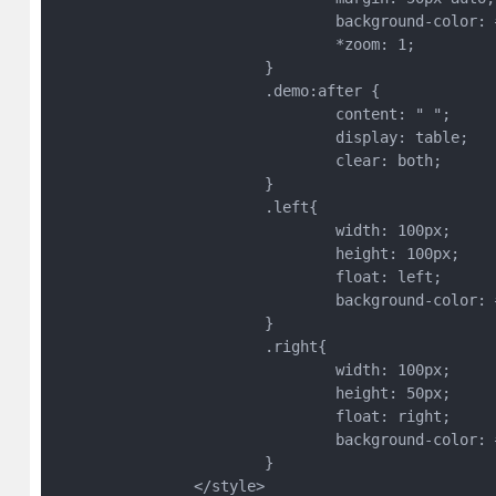
				background-color: #CCCCCC;

				*zoom: 1;

			}

			.demo:after { 

				content: " ";

				display: table; 

				clear: both;  

			}  

			.left{

				width: 100px;

				height: 100px;

				float: left;

				background-color: #21B4BB;

			}

			.right{

				width: 100px;

				height: 50px;

				float: right;

				background-color: #21B4BB;

			}

		</style>
