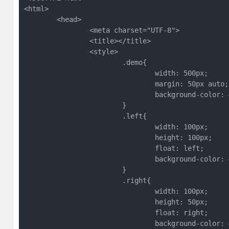
<html>

	<head>

		<meta charset="UTF-8">

		<title></title>

		<style>

			.demo{

				width: 500px;

				margin: 50px auto;

				background-color: #CCCCCC;

			}

			.left{

				width: 100px;

				height: 100px;

				float: left;

				background-color: #21B4BB;

			}

			.right{

				width: 100px;

				height: 50px;

				float: right;

				background-color: #21B4BB;
