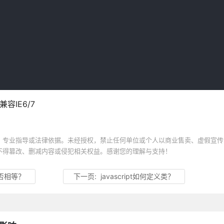
容IE6/7
、专业指导或法律依据。未经授权，禁止任何单位或个人以商业售卖、虚假宣传
不得篡改、删减内容或侵犯相关权益。感谢您的理解与支持！
是否相等？
下一页:
javascript如何定义类？