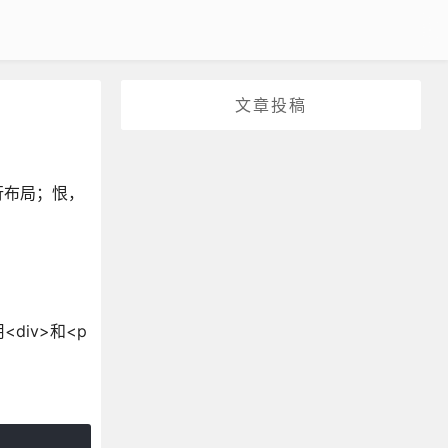
文章投稿
行布局；恨，
。
iv>和<p