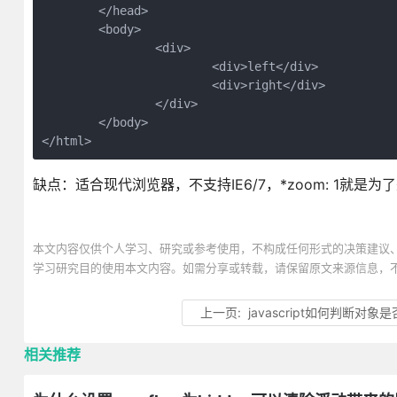
	</head>

	<body>

		<div>

			<div>left</div>

			<div>right</div>

		</div>

	</body>

</html>
缺点：适合现代浏览器，不支持IE6/7，*zoom: 1就是为了兼
本文内容仅供个人学习、研究或参考使用，不构成任何形式的决策建议
学习研究目的使用本文内容。如需分享或转载，请保留原文来源信息，
上一页:
javascript如何判断对象
相关推荐