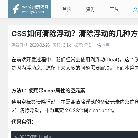
Web前端开发网
首页
资源
工具
文
web.fly63.com
CSS如何清除浮动？清除浮动的几种
分享
更新日期:
2020-02-26
阅读:
3.1k
标签:
浮动
在前端开发过程中，我们经常会使用到浮动(float)，
是因为浮动之后遗留下来太多的问题需要解决。下面本篇文
方法1：使用带clear属性的空元素
使用空标签清除浮动：在需要清除浮动的父级元素内部的所
>）清除浮动，并为其定义CSS代码clear:both。
代码实例：
<!DOCTYPE html>
