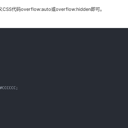
overflow:auto或overflow:hidden即可。