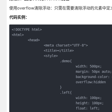
使用overflow清除浮动：只需在需要清除浮动的元素中定义CSS代码
代码实例：
<!DOCTYPE html>

<html>

	<head>

		<meta charset="UTF-8">

		<title></title>

		<style>

			.demo{

				width: 500px;

				margin: 50px auto;

				background-color: #CCCCCC;

				overflow:hidden

			}

			.left{

				width: 100px;

				height: 100px;

				float: left;
