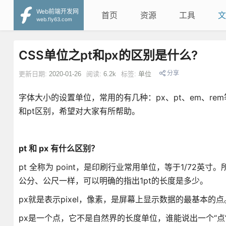
Web前端开发网
首页
资源
工具
文
web.fly63.com
CSS单位之pt和px的区别是什么?
分享
更新日期:
2020-01-26
阅读:
6.2k
标签:
单位
字体大小的设置单位，常用的有几种：px、pt、em、re
和pt区别，希望对大家有所帮助。
pt 和 px 有什么区别？
pt 全称为 point，是印刷行业常用单位，等于1/72
公分、公尺一样，可以明确的指出1pt的长度是多少。
px就是表示pixel，像素，是屏幕上显示数据的最基本的点
px是一个点，它不是自然界的长度单位，谁能说出一个“