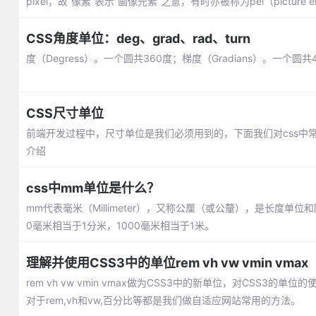
pixel，故“像素”表示“画像元素”之意，有时亦被称为pel（picture el
CSS角度单位：deg、grad、rad、turn
度（Degress）。一个圆共360度；梯度（Gradians）。一个圆
CSS尺寸单位
前端开发过程中，尺寸单位是我们必须用到的，下面我们对css中常见
介绍
css中mm单位是什么？
mm代表毫米（Millimeter），又称公厘（或公釐），是长度单
0毫米相当于1分米，1000毫米相当于1米。
理解并使用CSS3中的单位rem vh vw vmin vmax
rem vh vw vmin vmax做为CSS3中的新单位，对CSS
对于rem,vh和vw,百分比等都是我们做自适应网站常用的方法。