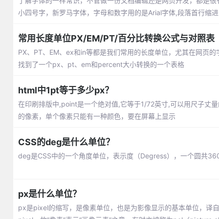
了解字体的一样常识，不管做一份文档编辑还是网页开发，都是很
小四号字，新罗马字体，字母和数字用的是Arial字体,段落首行缩进
常用长度单位PX/EM/PT/百分比转换公式与对照表
PX、PT、EM、ex和in等都是我们常用的长度单位，尤其在网页
找到了一个px、pt、em和percent大小转换的一个表格
html中1pt等于多少px？
在印刷排版中,point是一个绝对值,它等于1/72英寸,可以用尺
的像素，单个像素只能有一种颜色，要在屏幕上显示
CSS的deg是什么单位？
deg是CSS中的一个角度单位，表示度（Degress），一个圆共360度
px是什么单位？
px是pixel的缩写，是像素单位，也是为影像显示的基本单位，译自英文“