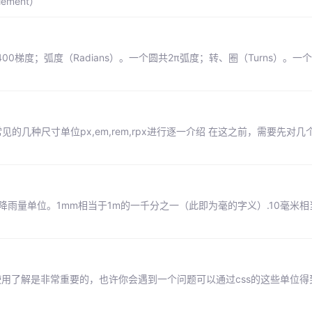
ement）
共400梯度；弧度（Radians）。一个圆共2π弧度；转、圈（Turns）。一
的几种尺寸单位px,em,rem,rpx进行逐一介绍 在这之前，需要先对
位和降雨量单位。1mm相当于1m的一千分之一（此即为毫的字义）.10毫米相
3的单位的使用了解是非常重要的，也许你会遇到一个问题可以通过css的这些单位