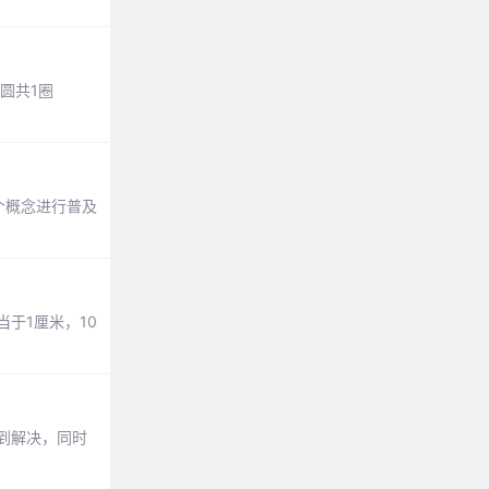
个圆共1圈
几个概念进行普及
当于1厘米，10
得到解决，同时