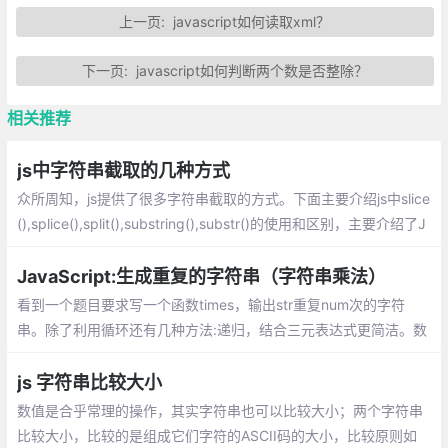
上一页:
javascript如何读取xml？
下一页:
javascript如何判断两个数是否整除？
相关推荐
js中字符串截取的几种方式
众所周知，js提供了很多字符串截取的方式。下面主要介绍js中slice
(),splice(),split(),substring(),substr()的使用和区别，主要介绍了J
avaScript截取、切割字符串的技巧,需要的朋友可以参考
JavaScript:生成重复的字符串（字符串乘法）
看到一个题目要求写一个函数times，输出str重复num次的字符
串。除了利用循环还有几种方法:递归，结合三元表达式更简洁。数
组的 join() 方法。ES6的 repeat() 方法。ES6目前没有全部兼容。
js 字符串比较大小
数值是合乎常理的操作，其实字符串也可以比较大小；两个字符串
比较大小，比较的是组成它们字符的ASCII码的大小，比较原则如