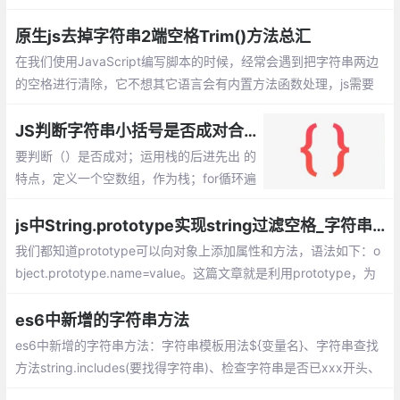
下：比较的是字符的ASCII码的大小。
原生js去掉字符串2端空格Trim()方法总汇
在我们使用JavaScript编写脚本的时候，经常会遇到把字符串两边
的空格进行清除，它不想其它语言会有内置方法函数处理，js需要
我们自己代码来实现。如果用过jquery库的话，它提供了trim方
法，我们可以直接使用。
JS判断字符串小括号是否成对合法
要判断（）是否成对；运用栈的后进先出 的
特点，定义一个空数组，作为栈；for循环遍
历字符串，当遇到（的时候就把（添加到空
数组最顶端，push方法，记录发现一个左括
js中String.prototype实现string过滤空格_字符串空格过滤
号；
我们都知道prototype可以向对象上添加属性和方法，语法如下：o
bject.prototype.name=value。这篇文章就是利用prototype，为
字符串扩展过滤空格的方法
es6中新增的字符串方法
es6中新增的字符串方法：字符串模板用法${变量名}、字符串查找
方法string.includes(要找得字符串)、检查字符串是否已xxx开头、
字符串重复方法string.repeat(次数)、字符串填充string.padStart