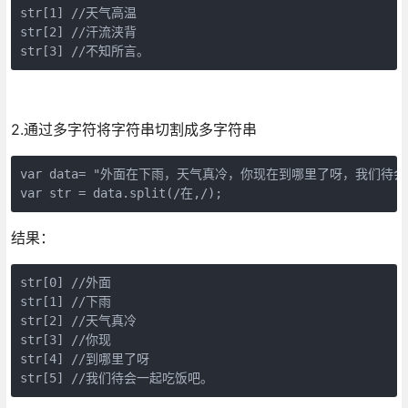
str[1] //天气高温

str[2] //汗流浃背

str[3] //不知所言。
2.通过多字符将字符串切割成多字符串
var data= "外面在下雨，天气真冷，你现在到哪里了呀，我们待会
var str = data.split(/在,/);
结果：
str[0] //外面

str[1] //下雨

str[2] //天气真冷

str[3] //你现

str[4] //到哪里了呀

str[5] //我们待会一起吃饭吧。