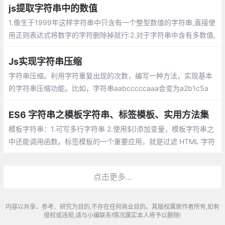
js提取字符串中的数值
1.像生于1999年这样字符串中只含有一个整型数值的字符串,直接使
用正则表达式将数字的字符删除掉就行:2.对于字符串中含有多数值,
使用字符串的match方法,通过正则表达式提取字符串的所有数字(包
含整数和小数):
Js实现字符串压缩
字符串压缩。利用字符重复出现的次数，编写一种方法，实现基本
的字符串压缩功能。比如，字符串aabcccccaaa会变为a2b1c5a
3。若“压缩”后的字符串没有变短，则返回原先的字符串。你可以假
设字符串中只包含大小写英文字母
ES6 字符串之模板字符串、标签模板、实用方法集
模板字符串：1.可写多行字符串 2.使用${}添加变量，模板字符串之
中还能调用函数。标签模板的一个重要应用，就是过滤 HTML 字符
串，防止用户输入恶意内容。
点击更多...
内容以共享、参考、研究为目的,不存在任何商业目的。其版权属原作者所有,如有
侵权或违规,请与小编联系!情况属实本人将予以删除!