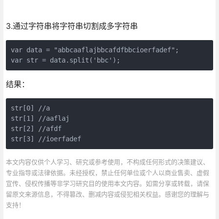
3.通过字符串将字符串切割成多字符串
var data = "abbcaaflajbbcafdfbbcioerfadef";

var str = data.split('bbc');
结果：
str[0] //a

str[1] //aaflaj

str[2] //afdf

str[3] //ioerfadef
本文内容仅供个人学习、研究或参考使用，不构成任何形式的决策建议、
专业指导或法律依据。未经授权，禁止任何单位或个人以商业售卖、虚假
宣传、侵权传播等非学习研究目的使用本文内容。如需分享或转载，请保
留原文来源信息，不得篡改、删减内容或侵犯相关权益。感谢您的理解与
支持！