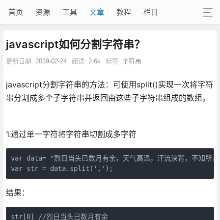
首页
资源
工具
文章
教程
栏目
javascript如何分割字符串？
更新日期:
2019-02-24
阅读:
2.6k
标签:
字符串
javascript分割字符串的方法：可使用split()实现一次将字符
串分割成多个子字符串并返回由这些子字符串组成的数组。
1.通过单一字符将字符串切割成多字符
var data= "烈日当头已数月有余，天气高温，汗流浃背，不知所言。
var str = data.split(',');
结果：
str[0] //烈日当头已数月有余
