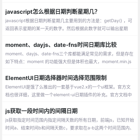
取当前月的最后一天，咱们通常的思路先获取下个月的第一天
javascript怎么根据日期判断星期几？
javascript根据日期判断星期几主要用到的方法是：getDay() ，可
返回表示星期的某一天的数字。然后根据此数字就可以输出星期
几。
moment、dayjs、date-fns时间日期库比较
moment、dayjs、date-fns三个库都能满足常见的需求，但是存在
如下特点：moment 的功能强大但是体积也最大，moment.min.js
的体积为51K，dayjs.min.js 体积为7K，date-fns由于是模块化加
载，体积可以最小化；
ElementUI日期选择器时间选择范围限制
ElementUI是饿了么推出的一套基于vue2.x的一个ui框架。官方文
档也很详细，这里做一个element-ui日期插件的补充。官方文档中
使用picker-options属性来限制可选择的日期，这里举例子稍做补
充。
js获取一段时间内的间隔日期
js获取指定时间范围内指定间隔天数的所有日期，前端js，已知开始
时间a、结束时间b和间隔天数c，要求取在a-b这两个时间范围内、
间隔c天的所有日期。