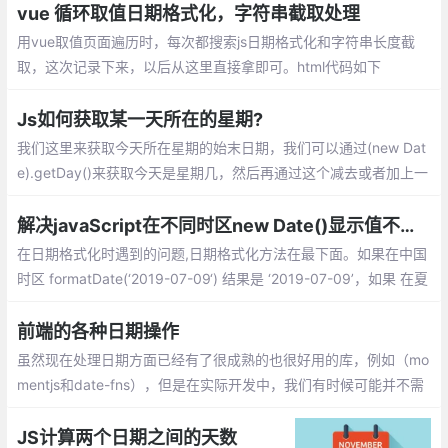
vue 循环取值日期格式化，字符串截取处理
用vue取值页面遍历时，每次都搜索js日期格式化和字符串长度截
取，这次记录下来，以后从这里直接拿即可。html代码如下
Js如何获取某一天所在的星期?
我们这里来获取今天所在星期的始末日期，我们可以通过(new Dat
e).getDay()来获取今天是星期几，然后再通过这个减去或者加上一
定的天数，就是这个星期的开始日期和结束日期。
解决javaScript在不同时区new Date()显示值不同问题
在日期格式化时遇到的问题,日期格式化方法在最下面。如果在中国
时区 formatDate(‘2019-07-09‘) 结果是 ‘2019-07-09’，如果 在夏
威夷时区 utc-10:00 或者别的时区 formatDate(‘2019-07-09‘) 结
果是 ‘2019-07-08’
前端的各种日期操作
虽然现在处理日期方面已经有了很成熟的也很好用的库，例如（mo
mentjs和date-fns），但是在实际开发中，我们有时候可能并不需
要整个库。所以我就在下面整理了在前端开发时对日期时间的各种
操作，也算是比较全的了
JS计算两个日期之间的天数