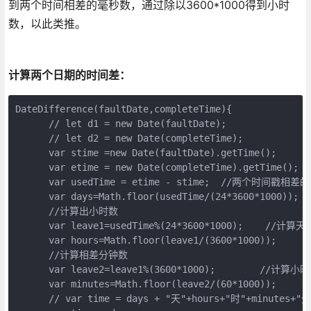
到两个时间相差的毫秒数，通过除以3600*1000得到小时
数，以此类推。
计算两个日期的时间差：
DateDifference(faultDate,completeTime){

      // let d1 = new Date(faultDate);

      // let d2 = new Date(completeTime);

      var stime =new Date(faultDate).getTime();

      var etime = new Date(completeTime).getTime();

      var usedTime = etime - stime;  //两个时间戳相差
      var days=Math.floor(usedTime/(24*3600*1000));

      //计算出小时数

      var leave1=usedTime%(24*3600*1000);    //
      var hours=Math.floor(leave1/(3600*1000));

      //计算相差分钟数

      var leave2=leave1%(3600*1000);        //
      var minutes=Math.floor(leave2/(60*1000));

      // var time = days + "天"+hours+"时"+minutes+"分"