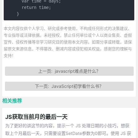
      var time = days;

      return time;

    }
本文内容仅供个人学习、研究或参考使用，不构成任何形式的决策建议、
专业指导或法律依据。未经授权，禁止任何单位或个人以商业售卖、虚假
宣传、侵权传播等非学习研究目的使用本文内容。如需分享或转载，请保
留原文来源信息，不得篡改、删减内容或侵犯相关权益。感谢您的理解与
支持！
上一页:
javascript难点是什么？
下一页:
JavaScript初学看什么书？
相关推荐
JS获取当前月的最后一天
为了更好的讲这节的内容，提示一个 JS 处理日期的小技巧，想获
取上个月最后一天，只需要设置SetDate参数为0即可。使用 JS 获