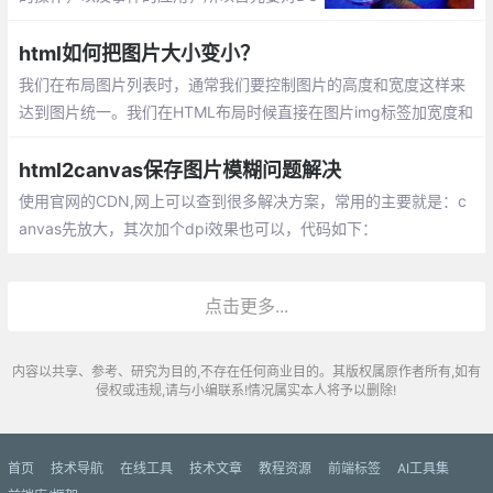
M的操作有一定了解，其次能对事件的应用
有一定的累积。
html如何把图片大小变小？
我们在布局图片列表时，通常我们要控制图片的高度和宽度这样来
达到图片统一。我们在HTML布局时候直接在图片img标签加宽度和
高度属性即可控制图片高和宽。
html2canvas保存图片模糊问题解决
使用官网的CDN,网上可以查到很多解决方案，常用的主要就是：c
anvas先放大，其次加个dpi效果也可以，代码如下：
点击更多...
内容以共享、参考、研究为目的,不存在任何商业目的。其版权属原作者所有,如有
侵权或违规,请与小编联系!情况属实本人将予以删除!
首页
技术导航
在线工具
技术文章
教程资源
前端标签
AI工具集