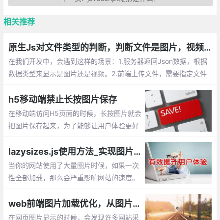
相关推荐
原生Js对文件类型的判断，判断文件是图片，视频等格式
在我们开发中，会遇到这样的场景：1.服务器返回Json数据，根据
数据类型来显示是图片还是视频。2.前端上传文件，需要指定文件
类型才能上传到服务器。这时候就需要使用Js来判断对应文件的类
型
h5移动端禁止长按图片保存
在移动端访问H5页面的时候，长按图片就会
把图片保存起来，为了能够让用户体验更好
一些，我们需要长按的时候也不保存图片。
那该如何实现呢？下面给出3种解决方案。
lazysizes.js使用方法_实现图片懒加载、延迟加载的js插件
使用 pointer-events:none、全局属性、加
当你的网站使用了大量图片时候，如果一次
一层遮罩层
性全部加载，那么会严重影响网站的速度。
通过lazysizes.js插件就能很好解决这个问
题，它可以实现图片的延迟加载【懒加载】
web前端图片加载优化，从图片模糊到清晰的实现过程
在网页图片显示的时候，会发现许多网站采