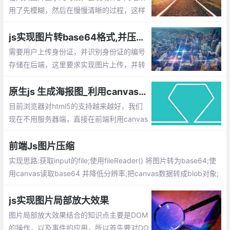
用了先模糊，然后在慢慢清晰的过程，这样
的加载用户体验是比较好的，那么如何实现
呐？默认加载2张图片，一张缩略图，一张
js实现图片转base64格式,并压缩上传
原图，当打开网页的时候默认只显示缩略图
需要用户上传身份证，并识别身份证的编号
存储在后端，这里要求实现图片上传，并转
为base64的格式，传给服务器失败图片的
身份证号码。由于很多用户用手机拍摄的照
原生js 生成海报图_利用canvas合成图片的实现方法
片
目前浏览器对html5的支持越来越好，我们
现在不用服务器端，直接在前端利用canvas
就可以进行图片的合成了。下面就介绍下如
何通过原生js 来生成海报图
前端Js图片压缩
实现思路:获取input的file;使用fileReader() 将图片转为base64;使
用canvas读取base64 并降低分辨率;把canvas数据转成blob对象;
把blob对象转file对象;完成压缩
js实现图片局部放大效果
图片局部放大效果结合的知识点主要是DOM
的操作，以及事件的应用，所以首先要对DO