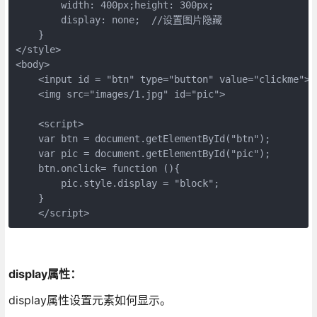
        width: 400px;height: 300px;

        display: none;  //设置图片隐藏

    }

</style>

<body>

    <input id = "btn" type="button" value="clickme">

    <img src="images/1.jpg" id="pic"> 

    <script>

    var btn = document.getElementById("btn");

    var pic = document.getElementById("pic");

    btn.onclick= function (){

        pic.style.display = "block";

    }

    </script>
display属性：
display属性设置元素如何显示。