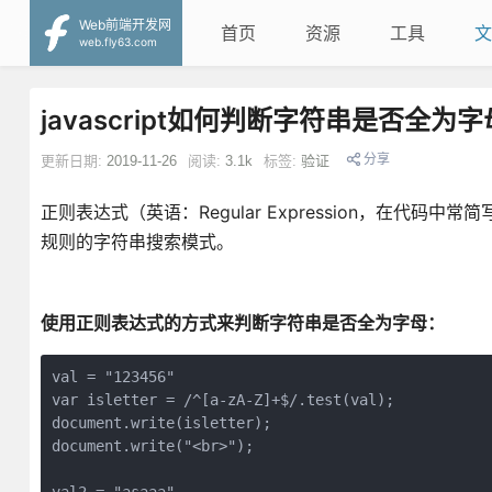
Web前端开发网
首页
资源
工具
文
web.fly63.com
javascript如何判断字符串是否全为
分享
更新日期:
2019-11-26
阅读:
3.1k
标签:
验证
正则表达式（英语：Regular Expression，在代码中
规则的字符串搜索模式。
使用正则表达式的方式来判断字符串是否全为字母：
val = "123456"

var isletter = /^[a-zA-Z]+$/.test(val);

document.write(isletter);

document.write("<br>");
