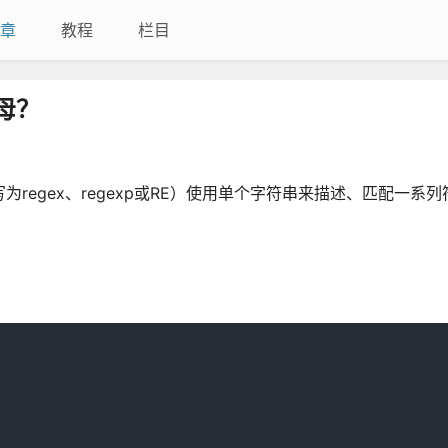
章
教程
栏目
字母？
常简写为regex、regexp或RE）使用单个字符串来描述、匹配一系