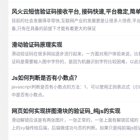
风火云短信验证码接收平台, 接码快速,平台稳定,简
目前的社会发展得非常快,互联网产业的发展更是让很多人惊奇,平
备,只有在具备的前提下才能有着更大的保证
滑动验证码原理实现
滑动验证码在很多网站逐步流行起来，一方面对用户体验来说，比
证码是需要输入图中字符的，是因为机器识别字符比较困难，以此
Js如何判断是否有小数点？
javascript判断是否有小数点的方法：1、可以使用正则表达式（/[
中是否有小数点。
网页如何实现拼图滑块的验证码_纯js的实现
滑动解锁应该是有两张图片，一张正常的，一张上面有解锁区域的
上的xy轴传给后端，后端做成功与否的判断。如果只是纯前端js