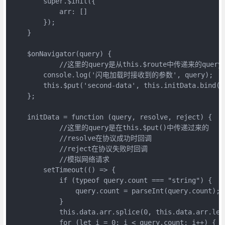
        super.$init({

            arr: []

        });

    }

    $onNavigator(query) {

	    //这里的query是从this.$route中传递来的query

        console.log('闪电️加载时接收到的参数', query);

        this.$put('second-data', this.initData.bind(th
    };

    initData = function (query, resolve, reject) {

	    //这里的query是在this.$put()中传递过来的

	    //resolve在协议成功时回调

	    //reject在协议失败时回调

	    //模拟网络请求

        setTimeout(() => {

            if (typeof query.count === "string") {

                query.count = parseInt(query.count);

            }

            this.data.arr.splice(0, this.data.arr.leng
            for (let i = 0; i < query.count; i++) {
