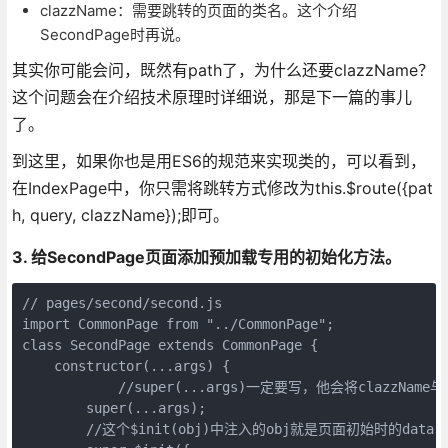
clazzName：需要跳转的页面的类名。这个介绍
SecondPage时再说。
其实你可能会问，既然有path了，为什么还要clazzName？
这个问题会在介绍技术原理时详细说，那是下一篇的事儿
了。
到这里，如果你也是用ES6的规范来实现类的，可以看到，
在IndexPage中，你只需将跳转方式修改为this.$route({pat
h, query, clazzName});即可。
3. 给SecondPage页面添加预加载专用的初始化方法。
// pages/second/second.js

import CommonPage from "../CommonPage";

class SecondPage extends CommonPage {

    constructor(...args) {

	    //super(...args)一定要写，他会将clazzName与下面的data进行合并。

        super(...args);

        //这个$init(obj)中注入的obj就是页面初始时的data
