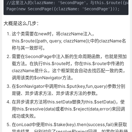
//这里注入的clazzName: 'SecondPage'，与this.$route({pa
大概是这么几步：
这个类需要在new时，将clazzName注入，
this.$route({path, query, clazzName});中的clazzName名
称与其一致即可。
需要在SecondPage中注入新的生命周期函数，也就是预加
载方法。在执行this.$route时，你在this.$route中传递的
clazzName是什么，这个框架就会自动去找匹配一致的类，
调用该类的$onNavigator方法。
在$onNavigator中调用this.$put(key,fun,query)参数分别
是键、异步请求方法、异步请求方法的参数。
在异步请求方法将this.setData替换为this.$setData()，使
用this.$resolve(data)或者this.$reject(data,error)来回调
成功或失败。
在onLoad中使用this.$take(key).then(success,fail)来获取
异步结果，分别对应了resolve和reject回调。如果你没有使