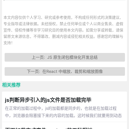
本文内容仅供个人学习、研究或参考使用，不构成任何形式的决策建议、
专业指导或法律依据。未经授权，禁止任何单位或个人以商业售卖、虚假
宣传、侵权传播等非学习研究目的使用本文内容。如需分享或转载，请保
留原文来源信息，不得篡改、删减内容或侵犯相关权益。感谢您的理解与
支持！
上一页:
JS 原生闭包模块化开发总结
下一页:
在React 中缩放、裁剪和缩放图像
相关推荐
js判断异步引入的js文件是否加载完毕
在正常的加载过程中，js的加载都是同步的，也就是在加载过程
中，浏览器会阻塞接下来的内容的加载。这时候我们就要用到动态
加载，动态加载是异步的，如果我们在后边要用到这个动态加载的j