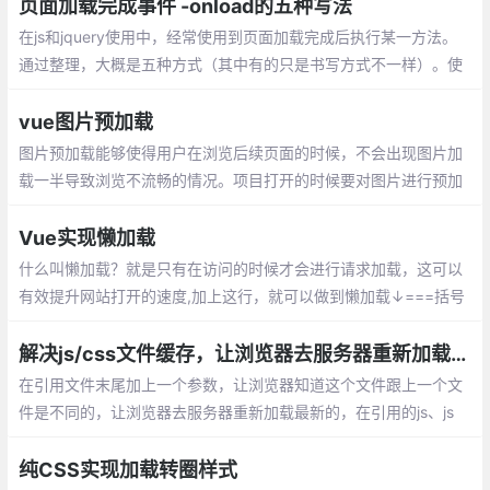
s文件里的东西
页面加载完成事件 -onload的五种写法
在js和jquery使用中，经常使用到页面加载完成后执行某一方法。
通过整理，大概是五种方式（其中有的只是书写方式不一样）。使
用jQuery的$(function){};document加载完成后就执行方法。
vue图片预加载
图片预加载能够使得用户在浏览后续页面的时候，不会出现图片加
载一半导致浏览不流畅的情况。项目打开的时候要对图片进行预加
载，在App.vue里面的beforeCreate添加预加载程序
Vue实现懒加载
什么叫懒加载？就是只有在访问的时候才会进行请求加载，这可以
有效提升网站打开的速度,加上这行，就可以做到懒加载↓===括号
里的路径改成组件的路径，然后就不需要在上面import了
解决js/css文件缓存，让浏览器去服务器重新加载最新js/css
在引用文件末尾加上一个参数，让浏览器知道这个文件跟上一个文
件是不同的，让浏览器去服务器重新加载最新的，在引用的js、js
p、css、html等文件的地址后面加上参数的作用：
纯CSS实现加载转圈样式