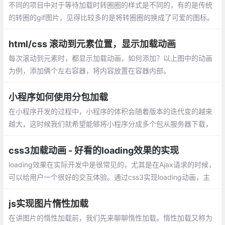
不同的项目中对于等待加载时转圈圈的样式是不同的，有的是传统
的转圈的gif图片，见得比较多的是将转圈圈的换成了可爱的图标。
有时候项目中加入等待加载的图片会很违和，不符合美观，所以需
要用CSS做一个。
html/css 滚动到元素位置，显示加载动画
每次滚动到元素时，都显示加载动画，如何添加？以上图中的动画
为例，添加俩个左右容器，将内容放置在容器内部。
小程序如何使用分包加载
在小程序开发的过程中，小程序的体积会随着版本的迭代变的越来
越大，这时候我们就希望能够将小程序分成多个包从服务器下载，
这样既可以加快首屏的渲染也便于后续按需加载的实现
css3加载动画 - 好看的loading效果的实现
loading效果在实际开发中是很常见的，尤其是在Ajax请求的时候，
可以给用户一个很好的交互体验。通过css3实现loading动画，主
要用到的属性：
js实现图片惰性加载
在讲图片的惰性加载前，我们先来聊聊惰性