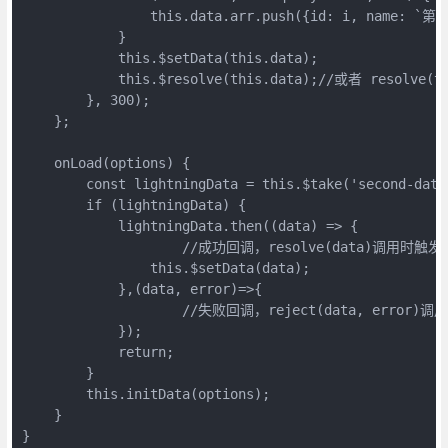
                this.data.arr.push({id: i, name: `第${
            }

            this.$setData(this.data);

            this.$resolve(this.data);//或者 reso
        }, 300);

    };

    onLoad(options) {

        const lightningData = this.$take('second-data'
        if (lightningData) {

            lightningData.then((data) => {

	            //成功回调，resolve(data)调用时触发 data就是resolve传递的参数

                this.$setData(data);

            },(data, error)=>{

	            //失败回调，reject(data, error)调用时触发，data和error是reject传递的参数。

            });

            return;

        }

        this.initData(options);

    }

}
