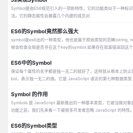
Symbol是由ES6规范引入的一项新特性，它的功能类似于一种标识唯
法。它的静态属性会暴露几个内建的成员对
ES6的Symbol竟然那么强大
symbol是es6出的一种类型，他也是属于原始类型的范畴(string, number,
候会检查全局是否寻在这个key的symbol.如果存在就直接返回这
ES6中的Symbol
保证每个属性的名字都是独一无二的就好了，这样就从根本上防止属性名的
bol，表示独一无二的值。它是 JavaScript 语言的第七种数据类型
Symbol 的作用
Symbols 是 JavaScript 最新推出的一种基本类型，它被当做
功能之前，我们先来看一下被很多开发者忽略 JavaScript 的特性
ES6的Symbol类型