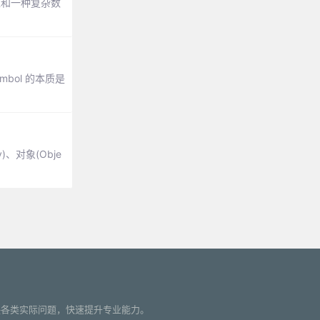
型和一种复杂数
ymbol 的本质是
、对象(Obje
您解决各类实际问题，快速提升专业能力。