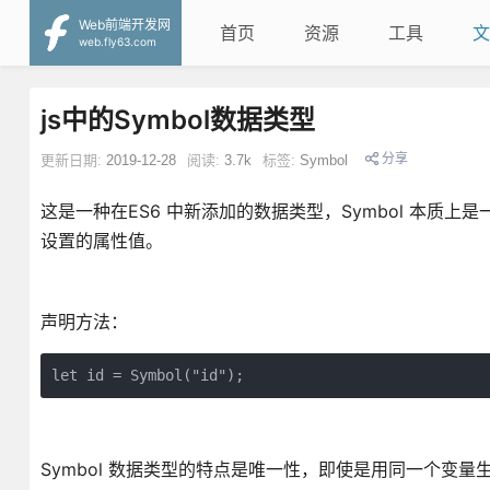
Web前端开发网
首页
资源
工具
文
web.fly63.com
js中的Symbol数据类型
分享
更新日期:
2019-12-28
阅读:
3.7k
标签:
Symbol
这是一种在ES6 中新添加的数据类型，Symbol 本
设置的属性值。
声明方法：
let id = Symbol("id");
Symbol 数据类型的特点是唯一性，即使是用同一个变量