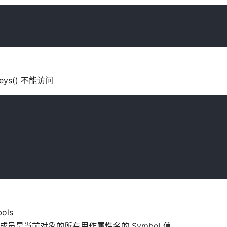
eys() 不能访问
ols
一个数组，成员是当前对象的所有用作属性名的 Symbol 值。