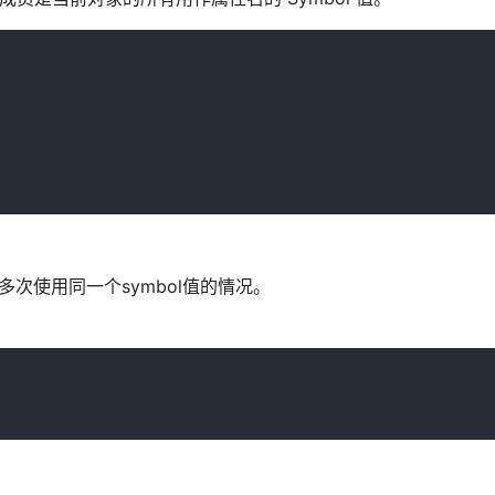
多次使用同一个symbol值的情况。