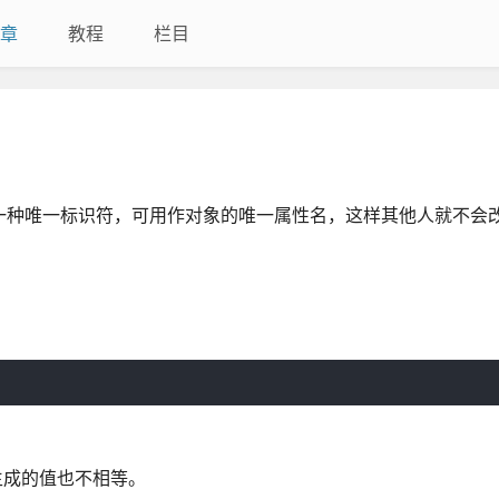
章
教程
栏目
质上是一种唯一标识符，可用作对象的唯一属性名，这样其他人就不会
生成的值也不相等。