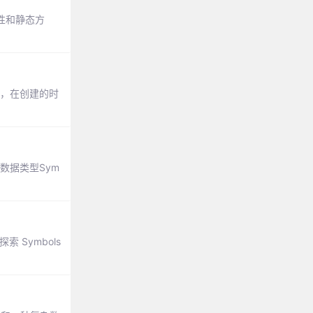
属性和静态方
是可共享，在创建的时
数据类型Sym
 Symbols