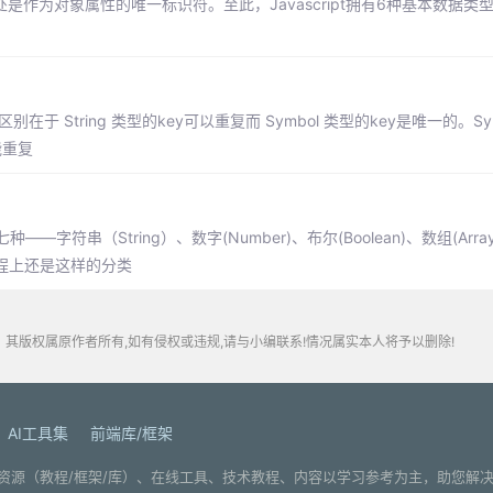
作为对象属性的唯一标识符。至此，Javascript拥有6种基本数据类
类型，区别在于 String 类型的key可以重复而 Symbol 类型的key是唯一的。S
能重复
（String）、数字(Number)、布尔(Boolean)、数组(Array)
络教程上还是这样的分类
其版权属原作者所有,如有侵权或违规,请与小编联系!情况属实本人将予以删除!
AI工具集
前端库/框架
. 分享编程学习资源（教程/框架/库）、在线工具、技术教程、内容以学习参考为主，助