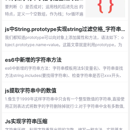
要判断（）是否成对；运用栈的后进先出 的
特点，定义一个空数组，作为栈；for循环遍
历字符串，当遇到（的时候就把（添加到空
数组最顶端，push方法，记录发现一个左括
js中String.prototype实现string过滤空格_字符串空格过滤
号；
我们都知道prototype可以向对象上添加属性和方法，语法如下：o
bject.prototype.name=value。这篇文章就是利用prototype，为
字符串扩展过滤空格的方法
es6中新增的字符串方法
es6中新增的字符串方法：字符串模板用法${变量名}、字符串查找
方法string.includes(要找得字符串)、检查字符串是否已xxx开头、
字符串重复方法string.repeat(次数)、字符串填充string.padStart
js提取字符串中的数值
1.像生于1999年这样字符串中只含有一个整型数值的字符串,直接使
用正则表达式将数字的字符删除掉就行:2.对于字符串中含有多数值,
使用字符串的match方法,通过正则表达式提取字符串的所有数字(包
含整数和小数):
Js实现字符串压缩
字符串压缩。利用字符重复出现的次数，编写一种方法，实现基本