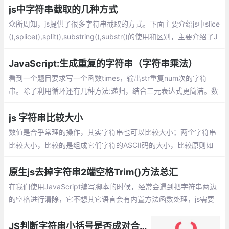
js中字符串截取的几种方式
众所周知，js提供了很多字符串截取的方式。下面主要介绍js中slice
(),splice(),split(),substring(),substr()的使用和区别，主要介绍了J
avaScript截取、切割字符串的技巧,需要的朋友可以参考
JavaScript:生成重复的字符串（字符串乘法）
看到一个题目要求写一个函数times，输出str重复num次的字符
串。除了利用循环还有几种方法:递归，结合三元表达式更简洁。数
组的 join() 方法。ES6的 repeat() 方法。ES6目前没有全部兼容。
js 字符串比较大小
数值是合乎常理的操作，其实字符串也可以比较大小；两个字符串
比较大小，比较的是组成它们字符的ASCII码的大小，比较原则如
下：比较的是字符的ASCII码的大小。
原生js去掉字符串2端空格Trim()方法总汇
在我们使用JavaScript编写脚本的时候，经常会遇到把字符串两边
的空格进行清除，它不想其它语言会有内置方法函数处理，js需要
我们自己代码来实现。如果用过jquery库的话，它提供了trim方
法，我们可以直接使用。
JS判断字符串小括号是否成对合法