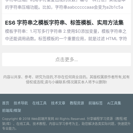
的字符串压缩功能。比如，字符串aabcccccaaa会变为a2b1c5a
3。若“压缩”后的字符串没有变短，则返回原先的字符串。你可以假
设字符串中只包含大小写英文字母
ES6 字符串之模板字符串、标签模板、实用方法集
模板字符串：1.可写多行字符串 2.使用${}添加变量，模板字符串之
中还能调用函数。标签模板的一个重要应用，就是过滤 HTML 字符
串，防止用户输入恶意内容。
点击更多...
内容以共享、参考、研究为目的,不存在任何商业目的。其版权属原作者所有,如有
侵权或违规,请与小编联系!情况属实本人将予以删除!
首页
技术导航
在线工具
技术文章
教程资源
前端标签
AI工具集
前端库/框架