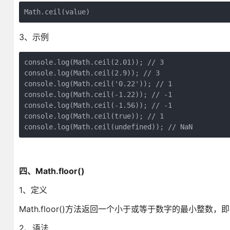
Math.ceil(value)
3、示例
console.log(Math.ceil(2.01)); // 3

console.log(Math.ceil(2.9)); // 3

console.log(Math.ceil('0.22')); // 1

console.log(Math.ceil(-1.22)); // -1

console.log(Math.ceil(-1.56)); // -1

console.log(Math.ceil(true)); // 1

console.log(Math.ceil(undefined)); // NaN
四、Math.floor()
1、定义
Math.floor()方法返回一个小于或等于数字的最小整数，
2、语法