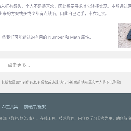
的输入框有箭头，个人不是很喜欢，因此想要寻求其它途径实现。本想通过
出来的方案或多或少都有点缺陷。因此自己动手，丰衣足食。
们可能错过的有用的 Number 和 Math 属性。
点击更多...
其版权属原作者所有,如有侵权或违规,请与小编联系!情况属实本人将予以删除!
AI工具集
前端库/框架
. 分享编程学习资源（教程/框架/库）、在线工具、技术教程、内容以学习参考为主，助