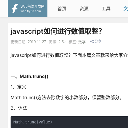
Web前端开发网
首页
资源
工具
文
web.fly63.com
javascript如何进行数值取整？
分享
更新日期:
2019-11-27
阅读:
2.5k
标签:
数字
javascript如何进行数值取整？下面本篇文章就来给大家介
一、Math.trunc()
1、定义
Math.trunc()方法去除数字的小数部分，保留整数部分。
2、语法
Math.trunc(value)