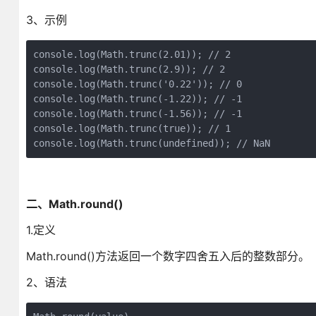
3、示例
console.log(Math.trunc(2.01)); // 2

console.log(Math.trunc(2.9)); // 2

console.log(Math.trunc('0.22')); // 0

console.log(Math.trunc(-1.22)); // -1

console.log(Math.trunc(-1.56)); // -1

console.log(Math.trunc(true)); // 1

console.log(Math.trunc(undefined)); // NaN
二、Math.round()
1.定义
Math.round()方法返回一个数字四舍五入后的整数部分。
2、语法