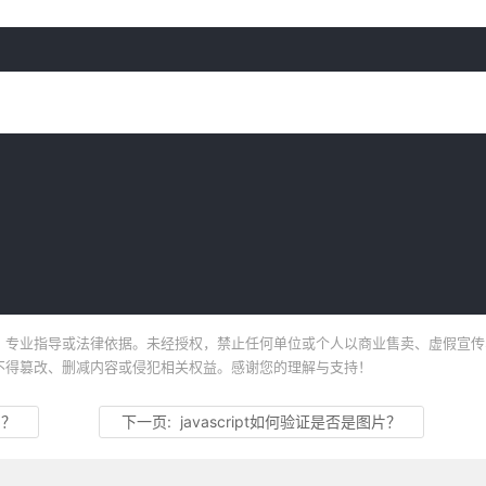
、专业指导或法律依据。未经授权，禁止任何单位或个人以商业售卖、虚假宣传
不得篡改、删减内容或侵犯相关权益。感谢您的理解与支持！
用？
下一页:
javascript如何验证是否是图片？