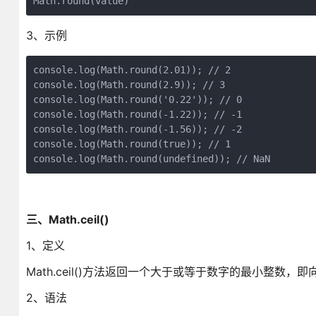
Math.round(value)
3、示例
console.log(Math.round(2.01)); // 2

console.log(Math.round(2.9)); // 3

console.log(Math.round('0.22')); // 0

console.log(Math.round(-1.22)); // -1

console.log(Math.round(-1.56)); // -2

console.log(Math.round(true)); // 1

console.log(Math.round(undefined)); // NaN
三、Math.ceil()
1、定义
Math.ceil()方法返回一个大于或等于数字的最小整数，
2、语法