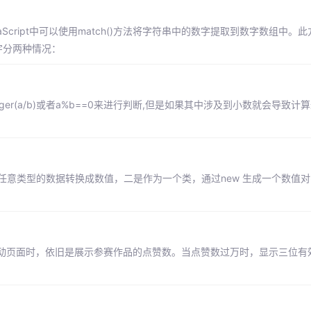
cript中可以使用match()方法将字符串中的数字提取到数字数组中。
字分两种情况：
.isInteger(a/b)或者a%b==0来进行判断,但是如果其中涉及到小数就会导
ion 将任意类型的数据转换成数值，二是作为一个类，通过new 生成一个数值
动页面时，依旧是展示参赛作品的点赞数。当点赞数过万时，显示三位有