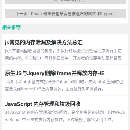
下一页:
React 最重要也最容易被遗忘的属性 $$typeof
相关推荐
js常见的内存泄漏及解决方法总汇
js具有自动回收垃圾的机制，即执行环境会负责管理程序执行中使
用的内存。在C和C++等其他语言中，开发者的需要手动跟踪管理
内存的使用情况。在编写js代码时候，开发人员不用再关心内存使
用的问题，所需内存的分配 以及无用的回收完全实现了自动管理。
原生JS与Jquery删除iframe并释放内存-IE
当项目以tab页签方式打开多个iframe窗口时，关闭tab页签同时也
需要关闭iframe并释放内存资源，主要是针对IE浏览器。
JavaScript 内存管理和垃圾回收
JavaScript 的内存管理和垃圾回收，是个略生僻的话题，因为在Ja
vaScript 中不显式执行内存操作，不过最好了解它如何工作。