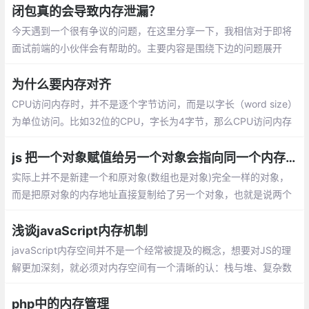
闭包真的会导致内存泄漏？
今天遇到一个很有争议的问题，在这里分享一下，我相信对于即将
面试前端的小伙伴会有帮助的。主要内容是围绕下边的问题展开
的，文章涉及到的其他方面的知识点不展开叙述。
为什么要内存对齐
CPU访问内存时，并不是逐个字节访问，而是以字长（word size）
为单位访问。比如32位的CPU，字长为4字节，那么CPU访问内存
的单位也是4字节
js 把一个对象赋值给另一个对象会指向同一个内存地址
实际上并不是新建一个和原对象(数组也是对象)完全一样的对象，
而是把原对象的内存地址直接复制给了另一个对象，也就是说两个
对象都是指向同一个内存地址，所以实际上它们就是同一个对象。
浅谈javaScript内存机制
javaScript内存空间并不是一个经常被提及的概念，想要对JS的理
解更加深刻，就必须对内存空间有一个清晰的认：栈与堆、复杂数
据类型与基本数据类型、引用数据类型与堆内存
php中的内存管理