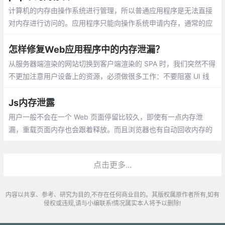
计算机的内存由操作系统进行管理，所以普通应用程序是无法直接
对内存进行访问的。应用程序只能向操作系统申请内存，通常的应
用也是这么做的，在需要的时候通过类似malloc之类的库函数 向操
作系统申请内存。
怎样修复Web应用程序中的内存泄漏？
从服务器端渲染的网站切换到客户端渲染的 SPA 时，我们突然不得
不更加注意用户设备上的资源，必须做很多工作：不要阻塞 UI 线
程，不要使笔记本电脑的风扇疯狂旋转，不要耗尽手机的电池等。
我们将交互性和“类应用程序”行为转换成了更好的新型问题
Js内存泄露
用户一般不会在一个 Web 页面停留比较久，即使有一点内存泄
漏，重载页面内存也会跟着释放。而且浏览器也有自动回收内存的
机制，所以我们前端其实并没有像 C、C++ 这类语言一样，特别关
注内存泄漏的问题。
点击更多...
内容以共享、参考、研究为目的,不存在任何商业目的。其版权属原作者所有,如有
侵权或违规,请与小编联系!情况属实本人将予以删除!