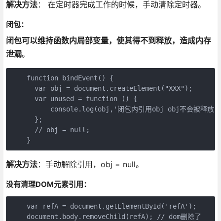
解决方法
： 在定时器完成工作的时候，手动清除定时器。
闭包：
闭包可以维持函数内局部变量，使其得不到释放，造成内存
泄漏
。
    function bindEvent() {

      var obj = document.createElement("XXX");

      var unused = function () {

          console.log(obj,'闭包内引用obj obj不会被释放')
      };

      // obj = null;

解决方法
：手动解除引用，obj = null。
没有清理DOM元素引用：
    var refA = document.getElementById('refA');

    document.body.removeChild(refA); // dom删除了
