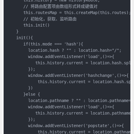
       // 将路由配置项由数组形式转成键值对

       this.routesMap = this.createMap(this.routes);

       // 初始化，获取、监听路由

       this.init()

    }

    init(){

       if(this.mode === 'hash'){

         location.hash ? "" : location.hash="/";

         window.addEventListener('load',()=>{

            this.history.current = location.hash.splic
         });

         window.addEventListener('hashchange',()=>{

             this.history.current = location.hash.spli
         })

       }else {

         location.pathname ? "" : location.pathname="/
         window.addEventListener('load',()=>{

            this.history.current = location.pathname;

         });

         window.addEventListener('popstate',()=>{

             this.history.current = location.pathname
