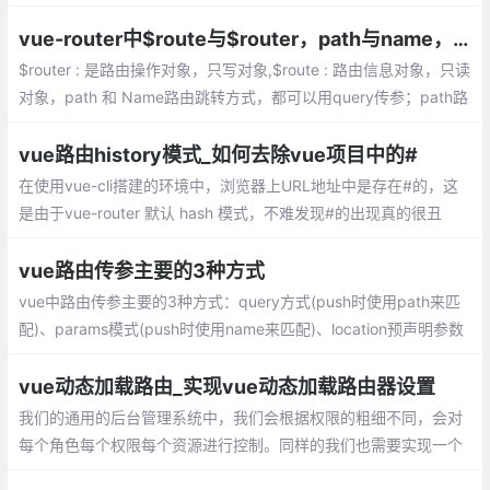
vue-router 2.2版本新增了一个router.addR
outes(routes)方法，即可用它来实现动态路
vue-router中$route与$router，path与name，params与query的区别梳理
由了
$router : 是路由操作对象，只写对象,$route : 路由信息对象，只读
对象，path 和 Name路由跳转方式，都可以用query传参；path路
由跳转方式,params传参会被忽略，只能用name命名的方式跳转
vue路由history模式_如何去除vue项目中的#
在使用vue-cli搭建的环境中，浏览器上URL地址中是存在#的，这
是由于vue-router 默认 hash 模式，不难发现#的出现真的很丑
陋。官网给出了如何使用history模式mode: history
vue路由传参主要的3种方式
vue中路由传参主要的3种方式：query方式(push时使用path来匹
配)、params模式(push时使用name来匹配)、location预声明参数
模式(push使用path来匹配,但是它跟params模式不同)
vue动态加载路由_实现vue动态加载路由器设置
我们的通用的后台管理系统中，我们会根据权限的粗细不同，会对
每个角色每个权限每个资源进行控制。同样的我们也需要实现一个
这样的功能。 这篇文章我将主要讲vue端的实现，关于后台接口我