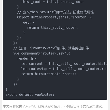
        this._root = this.$parent._root;

      }

      // 定义this.$router的get方法，防止修改属性

      Object.defineProperty(this,'$router',{

         get(){

           return this._root._router;

         }

      })

    })

    // 注册一个router-view的组件，渲染路由组件

    vue.component('router-view',{

      render(h){

        let current = this._self._root._router.history
        let routesMap = this._self._root._router.route
        return h(routesMap(current));

      }

    })

}

export default vueRouter;
本文内容仅供个人学习、研究或参考使用，不构成任何形式的决策建议、