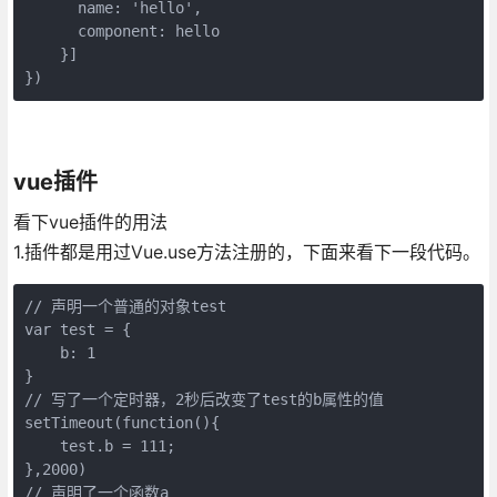
      name: 'hello',

      component: hello

    }]

})
vue插件
看下vue插件的用法
1.插件都是用过Vue.use方法注册的，下面来看下一段代码。
// 声明一个普通的对象test

var test = {

    b: 1

}

// 写了一个定时器，2秒后改变了test的b属性的值

setTimeout(function(){

    test.b = 111;

},2000)

// 声明了一个函数a
