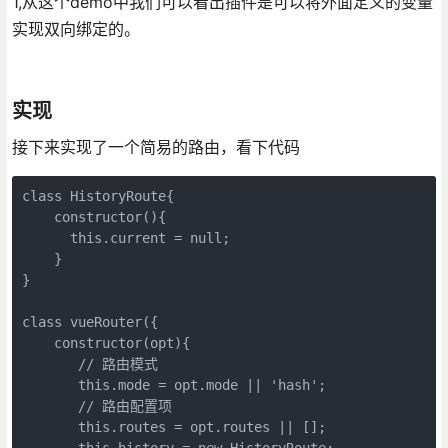
1,从这个demo中我们可以看出插件是可以将外面定义的变量
实现双向绑定的。
实现
接下来实现了一个简易的路由，看下代码
class HistoryRoute{

    constructor(){

      this.current = null;

    }

}

class vueRouter({

    constructor(opt){

       // 路由模式

       this.mode = opt.mode || 'hash';

       // 路由配置项

       this.routes = opt.routes || [];

       this.history = new HistoryRoute;
