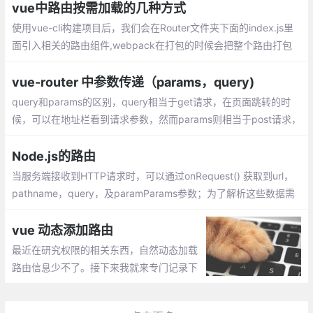
就不会涉及，当我接触的时候我们的后台接口是springcloud实现。
vue中路由按需加载的几种方式
使用vue-cli构建项目后，我们会在Router文件夹下面的index.js里
面引入相关的路由组件,webpack在打包的时候会把整个路由打包
成一个js文件，如果页面一多，会导致这个文件非常大，加载缓慢
vue-router 中参数传递（params，query)
query和params的区别，query相当于get请求，在页面跳转的时
候，可以在地址栏看到请求参数，然而params则相当于post请求，
参数不会在地址栏中显示。
Node.js的路由
当服务端接收到HTTP请求时，可以通过onRequest() 获取到url，
pathname，query，及paramParams参数；为了解析这些数据需
要使用url和querystring模块
vue 动态添加路由
最近在研究权限的相关东西，自然动态加载
路由信息少不了。接下来我就来专门记录下
我研究的东西。先后端代码返回一个对象，
用java写的，返回的是对象，不是字符，如