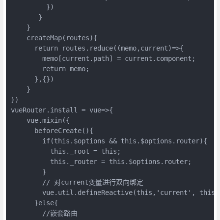
         })

       }

    }

    createMap(routes){

      return routes.reduce((memo,current)=>{

        memo[current.path] = current.component;

        return memo;

      },{})

    }

})

vueRouter.install = vue=>{

    vue.mixin({

      beforeCreate(){

        if(this.$options && this.$options.router){

          this._root = this;

          this._router = this.$options.router;

        }

        // 对current变量进行双向绑定

        vue.util.defineReactive(this,'current', this._
      }else{

        //嵌套路由
