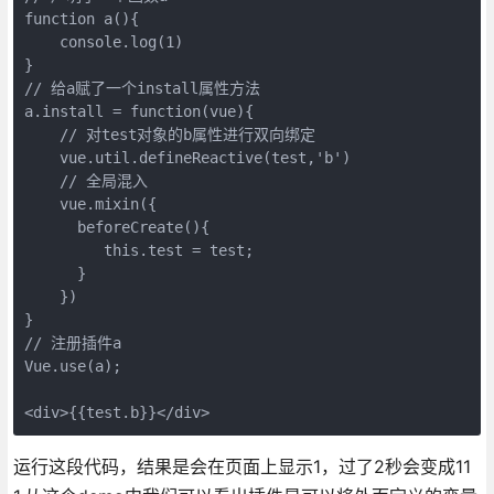
function a(){

    console.log(1)

}

// 给a赋了一个install属性方法

a.install = function(vue){

    // 对test对象的b属性进行双向绑定

    vue.util.defineReactive(test,'b')

    // 全局混入

    vue.mixin({

      beforeCreate(){

         this.test = test;

      }

    })

}

// 注册插件a

Vue.use(a);

<div>{{test.b}}</div>
运行这段代码，结果是会在页面上显示1，过了2秒会变成11